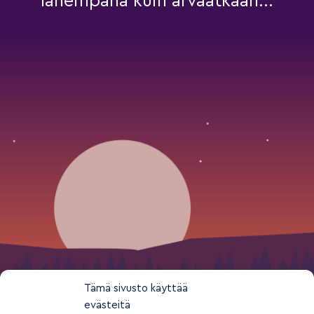
lähempänä kuin arvaatkaan...
Tämä sivusto käyttää
evästeitä