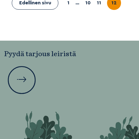
Edellinen sivu
1
…
10
11
12
Pyydä tarjous leiristä