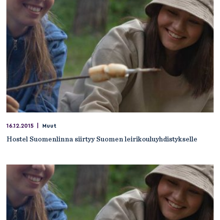
16.12.2015
|
Muut
Hostel Suomenlinna siirtyy Suomen leirikouluyhdistykselle