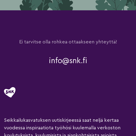
Ei tarvitse olla rohkea ottaakseen yhteyttä!
info@snk.fi
Seikkailukasvatuksen uutiskirjeessä saat neljä kertaa
vuodessa inspiraatiota työhösi kuulemalla verkoston
koulutuksista, kuulumisista ja ajankohtaisista asioista.