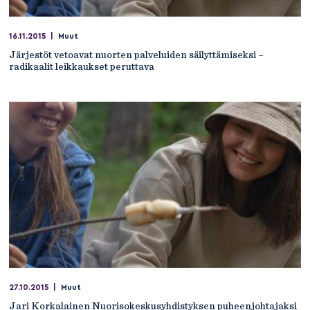
16.11.2015
|
Muut
Järjestöt vetoavat nuorten palveluiden säilyttämiseksi –
radikaalit leikkaukset peruttava
27.10.2015
|
Muut
Jari Korkalainen Nuorisokeskusyhdistyksen puheenjohtajaksi