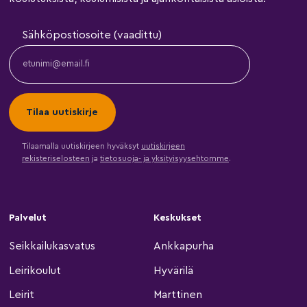
Sähköpostiosoite (vaadittu)
Tilaamalla uutiskirjeen hyväksyt
uutiskirjeen
rekisteriselosteen
ja
tietosuoja- ja yksityisyysehtomme
.
Palvelut
Keskukset
Seikkailukasvatus
Ankkapurha
Leirikoulut
Hyvärilä
Leirit
Marttinen