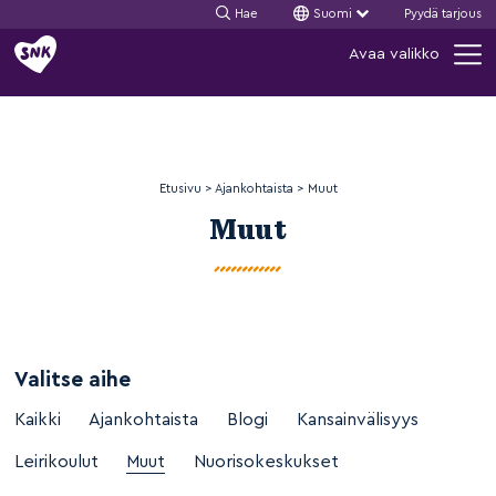
Hae
Suomi
Pyydä tarjous
Siirry
Avaa valikko
sisältöön
Etusivu
>
Ajankohtaista
>
Muut
Muut
Valitse aihe
Kaikki
Ajankohtaista
Blogi
Kansainvälisyys
Leirikoulut
Muut
Nuorisokeskukset