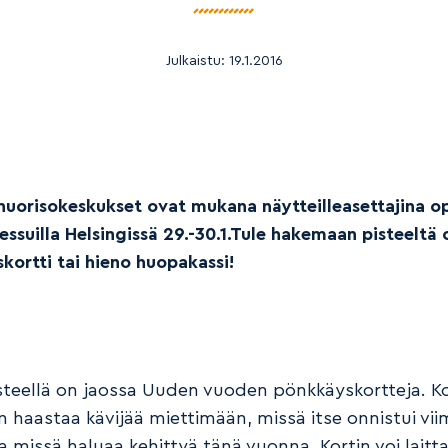
Julkaistu:
19.1.2016
uorisokeskukset ovat mukana näytteilleasettajina o
ssuilla Helsingissä 29.-30.1.Tule hakemaan pisteeltä
kortti tai hieno huopakassi!
teellä on jaossa Uuden vuoden pönkkäyskortteja. Ko
n haastaa kävijää miettimään, missä itse onnistui vii
 missä haluaa kehittyä tänä vuonna. Kortin voi laitta