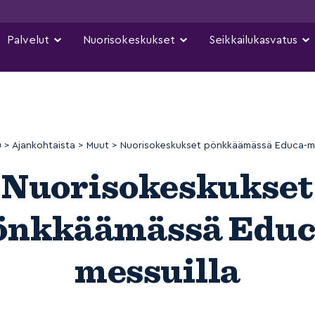
Palvelut
Nuorisokeskukset
Seikkailukasvatus
u
>
Ajankohtaista
>
Muut
>
Nuorisokeskukset pönkkäämässä Educa-me
Nuorisokeskukset
önkkäämässä Educ
messuilla