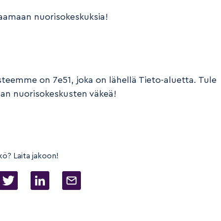
aamaan nuorisokeskuksia!
teemme on 7e51, joka on lähellä Tieto-aluetta. Tule
n nuorisokeskusten väkeä!
kö? Laita jakoon!