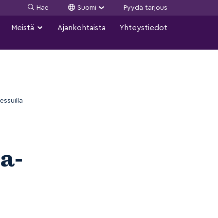
Hae
Suomi
Pyydä tarjous
Meistä
Ajankohtaista
Yhteystiedot
ssuilla
a-