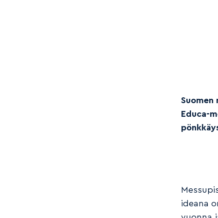
Suomen n
Educa-me
pönkkäys
Messupis
ideana o
vuonna ja