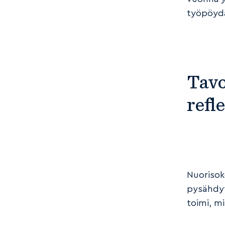
työpöydä
Tavo
refl
Nuorisoke
pysähdyt
toimi, mi