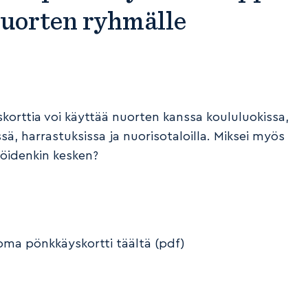
nuorten ryhmälle
korttia voi käyttää nuorten kanssa koululuokissa,
ssä, harrastuksissa ja nuorisotaloilla. Miksei myös
jöidenkin kesken?
oma pönkkäyskortti täältä (pdf)