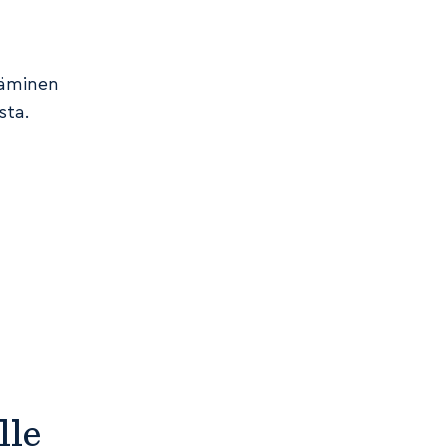
ääminen
sta.
lle