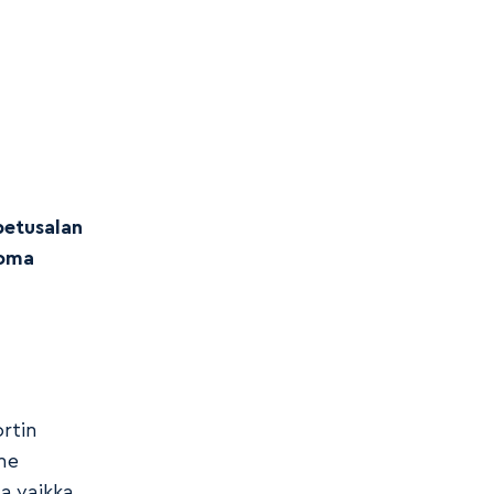
petusalan
 oma
rtin
me
a vaikka