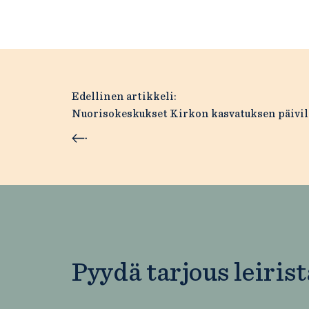
Artikkelien
Edellinen artikkeli:
Nuorisokeskukset Kirkon kasvatuksen päivil
selaus
Pyydä tarjous leirist