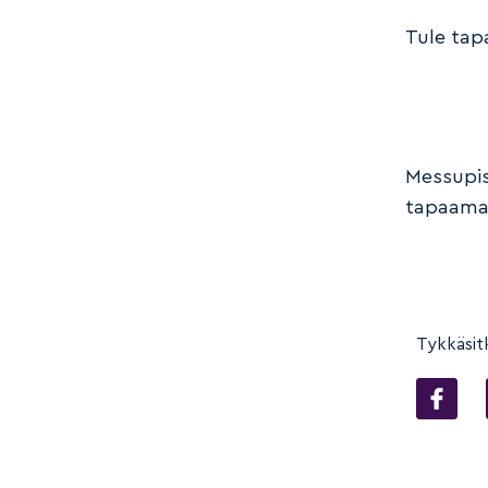
Tule tap
Messupis
tapaamaa
Tykkäsit