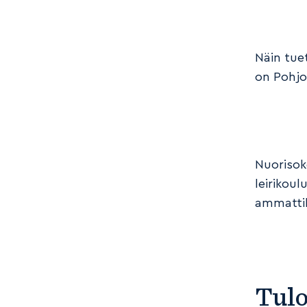
Näin tue
on Pohjo
Nuorisok
leirikou
ammattil
Tulo