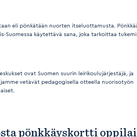
taan eli pönkätään nuorten itseluottamusta. Pönkk
is-Suomessa käytettävä sana, joka tarkoittaa tukemi
eskukset ovat Suomen suurin leirikoulujärjestäjä, ja
lujamme vetävät pedagogisella otteella nuorisotyön
aiset.
sta pönkkäyskortti oppilai