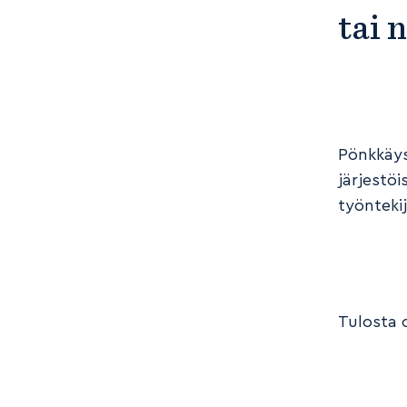
tai 
Pönkkäys
järjestöi
työnteki
Tulosta 