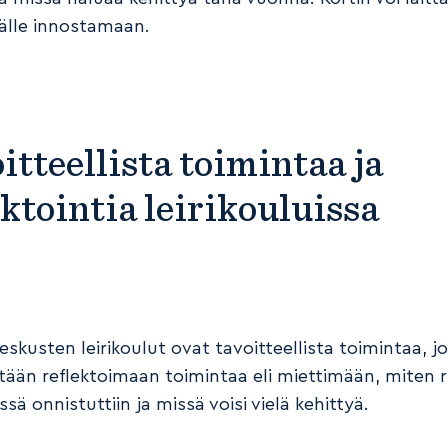
lle innostamaan.
itteellista toimintaa ja
ektointia leirikouluissa
skusten leirikoulut ovat tavoitteellista toimintaa, j
ään reflektoimaan toimintaa eli miettimään, miten
ssä onnistuttiin ja missä voisi vielä kehittyä.