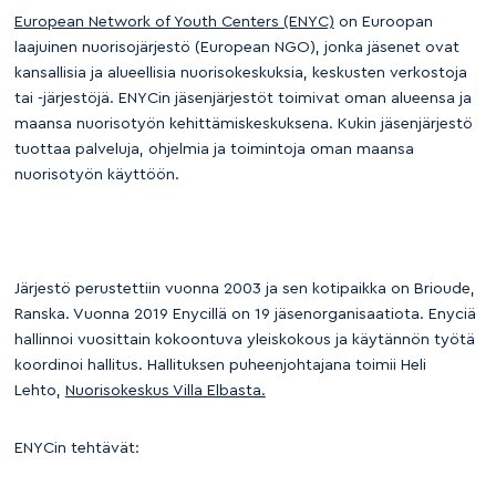
European Network of Youth Centers (ENYC)
on Euroopan
laajuinen nuorisojärjestö (European NGO), jonka jäsenet ovat
kansallisia ja alueellisia nuorisokeskuksia, keskusten verkostoja
tai -järjestöjä. ENYCin jäsenjärjestöt toimivat oman alueensa ja
maansa nuorisotyön kehittämiskeskuksena. Kukin jäsenjärjestö
tuottaa palveluja, ohjelmia ja toimintoja oman maansa
nuorisotyön käyttöön.
Järjestö perustettiin vuonna 2003 ja sen kotipaikka on Brioude,
Ranska. Vuonna 2019 Enycillä on 19 jäsenorganisaatiota. Enyciä
hallinnoi vuosittain kokoontuva yleiskokous ja käytännön työtä
koordinoi hallitus. Hallituksen puheenjohtajana toimii Heli
Lehto,
Nuorisokeskus Villa Elbasta.
ENYCin tehtävät: