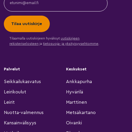
Tilaamalla uutiskirjeen hyväksyt
uutiskirjeen
rekisteriselosteen
ja
tietosuoja- ja yksityisyysehtomme
.
Palvelut
Keskukset
Seikkailukasvatus
Ankkapurha
Leirikoulut
Hyvärilä
Leirit
Marttinen
Nuotta-valmennus
Metsäkartano
Kansainvälisyys
Oivanki