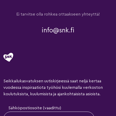
Ei tarvitse olla rohkea ottaakseen yhteyttä!
info@snk.fi
Seikkailukasvatuksen uutiskirjeessä saat neljä kertaa
vuodessa inspiraatiota työhösi kuulemalla verkoston
koulutuksista, kuulumisista ja ajankohtaisista asioista.
Sähköpostiosoite (vaadittu)