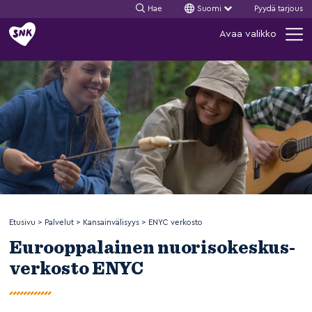
Hae
Suomi
Pyydä tarjous
Siirry
Avaa valikko
sisältöön
Etusivu
>
Palvelut
>
Kansainvälisyys
>
ENYC verkosto
Eurooppalainen nuorisokeskus-
verkosto ENYC