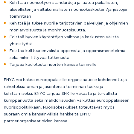
Kehittää nuorisotyön standardeja ja laatua paikallisten,
alueellisten ja valtakunnallisten nuorisokeskusten/järjestöjen
toimintaan
Kehittää ja tukee nuorille tarjottavien palvelujen ja ohjelmien
moniarvoisuutta ja monimuotoisuutta.
Edistää hyvien käytäntöjen vaihtoa ja keskusten välistä
yhteistyötä
Edistää kulttuurienvälistä oppimista ja oppimismenetelmiä
sekä niihin liittyvää tutkimusta.
Tarjoaa koulutusta nuorten kanssa toimiville
ENYC voi hakea eurooppalaisille organisaatiolle kohdennettuja
rahoituksia oman ja jäsentensä toiminnan tueksi ja
kehittämiseksi. ENYC tarjoaa SNK:lle vakaata ja turvallista
kumppanuutta sekä mahdollisuuden vaikuttaa eurooppalaiseen
nuorisopolitiikkaan. Nuorisokeskukset toteuttavat myös
suoraan omia kansainvälisiä hankkeita ENYC-
partneriorganisaatioiden kanssa.