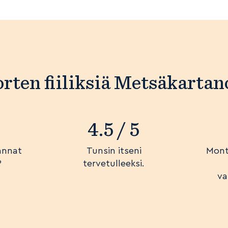
rten fiiliksiä Metsäkartan
4.5 / 5
annat
Tunsin itseni
Mont
?
tervetulleeksi.
va