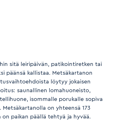
in sitä leiripäivän, patikointiretken tai
si päänsä kallistaa. Metsäkartanon
tusvaihtoehdoista löytyy jokaisen
ajoitus: saunallinen lomahuoneisto,
tellihuone, isommalle porukalle sopiva
ue. Metsäkartanolla on yhteensä 173
on paikan päällä tehtyä ja hyvää.