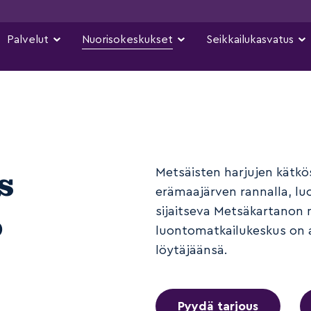
Palvelut
Nuorisokeskukset
Seikkailukasvatus
s
Metsäisten harjujen kätkö
erämaajärven rannalla, l
o
sijaitseva Metsäkartanon n
luontomatkailukeskus on a
löytäjäänsä.
Pyydä tarjous