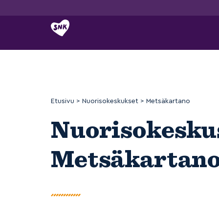
Siirry
sisältöön
Etusivu
>
Nuorisokeskukset
>
Metsäkartano
Nuorisokesku
Metsäkartan