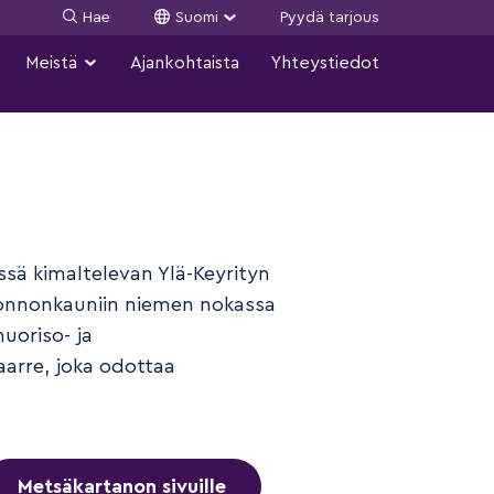
Hae
Suomi
Pyydä tarjous
Meistä
Ajankohtaista
Yhteystiedot
ssä kimaltelevan Ylä-Keyrityn
uonnonkauniin niemen nokassa
uoriso- ja
arre, joka odottaa
Metsäkartanon sivuille