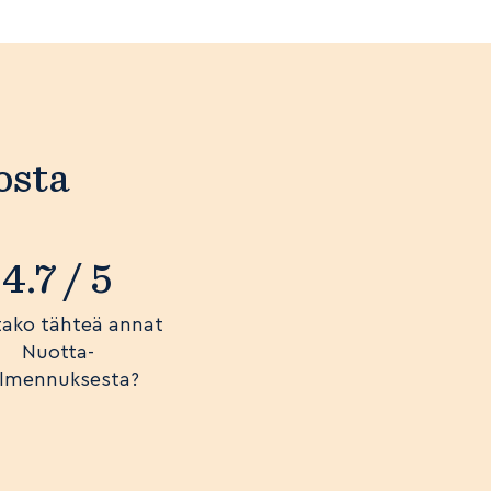
osta
4.7 / 5
ako tähteä annat
Nuotta-
lmennuksesta?