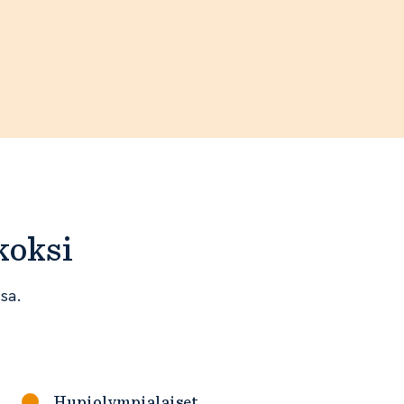
koksi
sa.
Hupiolympialaiset