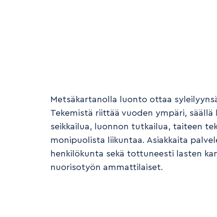
Metsäkartanolla luonto ottaa syleilyynsä
Tekemistä riittää vuoden ympäri, säällä 
seikkailua, luonnon tutkailua, taiteen te
monipuolista liikuntaa. Asiakkaita palvel
henkilökunta sekä tottuneesti lasten ka
nuorisotyön ammattilaiset.