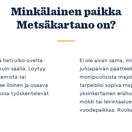
Minkälainen paikka
Metsäkartano on?
 heti ulko-ovelta.
Ei ole aivan sama, mih
kuin säällä. Löytyy
juhlapäivän päätteek
kemistä tai
monipuolisista majoi
ee iloinen ja osaava
tarpeisiisi sopiva m
nssa työskentelevät
yksinkertainen eräho
mökki tai leirintäal
vuodepaikkaa. Ruoka 