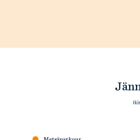
Jänn
Ik
Metsäparkour