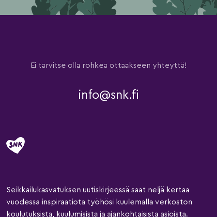
Ei tarvitse olla rohkea ottaakseen yhteyttä!
info@snk.fi
Seikkailukasvatuksen uutiskirjeessä saat neljä kertaa
vuodessa inspiraatiota työhösi kuulemalla verkoston
koulutuksista, kuulumisista ja ajankohtaisista asioista.