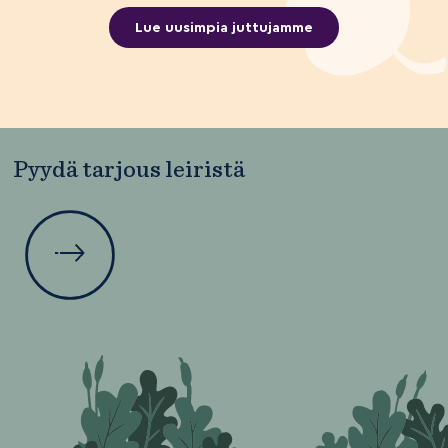
Lue uusimpia juttujamme
Pyydä tarjous leiristä