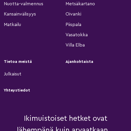
Nuotta-valmennus
Metsäkartano
Kansainvälisyys
Oivanki
Matkailu
Piispala
Vasatokka
Villa Elba
Tietoa meistä
Ajankohtaista
Julkaisut
Yhteystiedot
Ikimuistoiset hetket ovat
lähempänä kuin arvaatkaan...