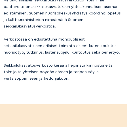
Valtakunnallisen seikkailukasvatusverkoston toiminnan
päätavoite on seikkailukasvatuksen yhteiskunnallisen aseman
edistäminen. Suomen nuorisokeskusyhdistys koordinoi opetus-
ja kulttuuriministeriön nimeämänä Suomen
seikkailukasvatusverkostoa.
Verkostossa on edustettuna monipuolisesti
seikkailukasvatuksen erilaiset toiminta-alueet kuten koulutus,
nuorisotyö, tutkimus, lastensuojelu, kuntoutus sekä perhetyö.
Seikkailukasvatusverkosto kerää aihepiiristä kiinnostuneita
toimijoita yhteisen pöydän ääreen ja tarjoaa väyliä
vertaisoppimiseen ja tiedonjakoon.