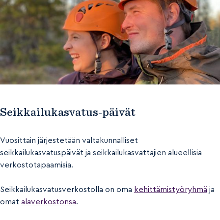
Seikkailukasvatus-päivät
Vuosittain järjestetään valtakunnalliset
seikkailukasvatuspäivät ja seikkailukasvattajien alueellisia
verkostotapaamisia.
Seikkailukasvatusverkostolla on oma
kehittämistyöryhmä
ja
omat
alaverkostonsa
.