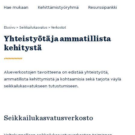
Hae mukaan
Kehittämistyöryhmä
Resurssipankki
Etusivu
>
Seikkailukasvatus
>
Verkostot
Yhteistyötä ja ammatillista
kehitystä
Alueverkostojen tavoitteena on edistää yhteistyötä,
ammatillista kehittymistä ja kohtaamisia sekä tarjota väylä
seikkailukasvatukseen tutustumiseen.
Seikkailukasvatusverkosto