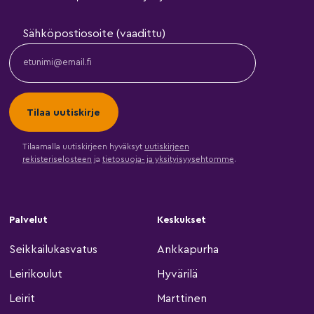
Sähköpostiosoite (vaadittu)
Tilaamalla uutiskirjeen hyväksyt
uutiskirjeen
rekisteriselosteen
ja
tietosuoja- ja yksityisyysehtomme
.
Palvelut
Keskukset
Seikkailukasvatus
Ankkapurha
Leirikoulut
Hyvärilä
Leirit
Marttinen