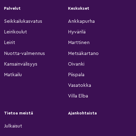
Palvelut
Keskukset
Seikkailukasvatus
Ankkapurha
Leirikoulut
Hyvärilä
Leirit
Marttinen
Nuotta-valmennus
Metsäkartano
Kansainvälisyys
Oivanki
Matkailu
Piispala
Vasatokka
Villa Elba
Tietoa meistä
Ajankohtaista
Julkaisut