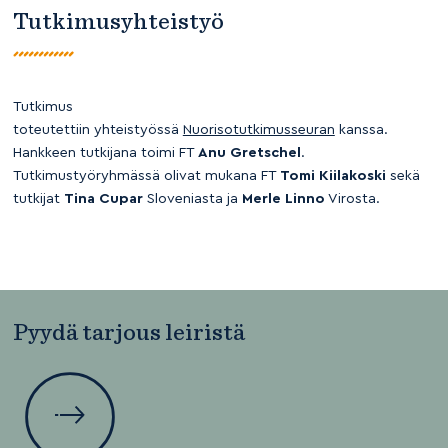
Tutkimusyhteistyö
Tutkimus
toteutettiin yhteistyössä
Nuorisotutkimusseuran
kanssa.
Hankkeen tutkijana toimi FT
Anu Gretschel
.
Tutkimustyöryhmässä olivat mukana FT
Tomi Kiilakoski
sekä
tutkijat
Tina Cupar
Sloveniasta ja
Merle Linno
Virosta.
Pyydä tarjous leiristä