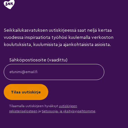
Seikkailukasvatuksen uutiskirjeessä saat neljä kertaa
vuodessa inspiraatiota työhösi kuulemalla verkoston
koulutuksista, kuulumisista ja ajankohtaisista asioista.
Sähköpostiosoite (vaadittu)
Tilaamalla uutiskirjeen hyväksyt
uutiskirjeen
rekisteriselosteen
ja
tietosuoja- ja yksityisyysehtomme
.