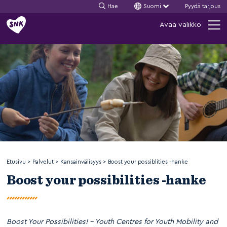
Hae
Suomi
Pyydä tarjous
Siirry
Avaa valikko
sisältöön
Etusivu
>
Palvelut
>
Kansainvälisyys
>
Boost your possiblities -hanke
Boost your possibilities -hanke
Boost Your Possibilities! – Youth Centres for Youth Mobility and