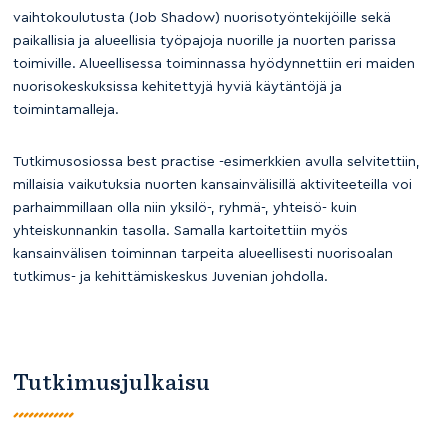
vaihtokoulutusta (Job Shadow) nuorisotyöntekijöille sekä
paikallisia ja alueellisia työpajoja nuorille ja nuorten parissa
toimiville. Alueellisessa toiminnassa hyödynnettiin eri maiden
nuorisokeskuksissa kehitettyjä hyviä käytäntöjä ja
toimintamalleja.
Tutkimusosiossa best practise -esimerkkien avulla selvitettiin,
millaisia vaikutuksia nuorten kansainvälisillä aktiviteeteilla voi
parhaimmillaan olla niin yksilö-, ryhmä-, yhteisö- kuin
yhteiskunnankin tasolla. Samalla kartoitettiin myös
kansainvälisen toiminnan tarpeita alueellisesti nuorisoalan
tutkimus- ja kehittämiskeskus Juvenian johdolla.
Tutkimusjulkaisu