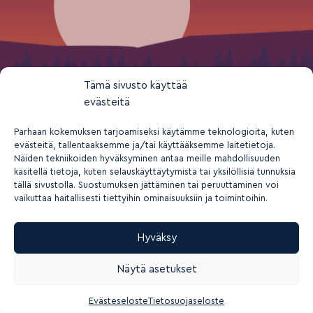
Tämä sivusto käyttää
evästeitä
Parhaan kokemuksen tarjoamiseksi käytämme teknologioita, kuten
evästeitä, tallentaaksemme ja/tai käyttääksemme laitetietoja.
Näiden tekniikoiden hyväksyminen antaa meille mahdollisuuden
käsitellä tietoja, kuten selauskäyttäytymistä tai yksilöllisiä tunnuksia
tällä sivustolla. Suostumuksen jättäminen tai peruuttaminen voi
vaikuttaa haitallisesti tiettyihin ominaisuuksiin ja toimintoihin.
Hyväksy
2026 © Suomen nuorisokeskusyhdistys ry
Näytä asetukset
Tietosuoja- ja yksityisyys
Rekisteriseloste
Saavutettavuusseloste
Evästeasetukset
Evästeseloste
Tietosuojaseloste