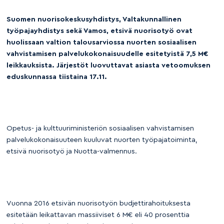
Suomen nuorisokeskusyhdistys, Valtakunnallinen
työpajayhdistys sekä Vamos, etsivä nuorisotyö ovat
huolissaan valtion talousarviossa nuorten sosiaalisen
vahvistamisen palvelukokonaisuudelle esitetyistä 7,5 M€
leikkauksista. Järjestöt luovuttavat asiasta vetoomuksen
eduskunnassa tiistaina 17.11.
Opetus- ja kulttuuriministeriön sosiaalisen vahvistamisen
palvelukokonaisuuteen kuuluvat nuorten työpajatoiminta,
etsivä nuorisotyö ja Nuotta-valmennus.
Vuonna 2016 etsivän nuorisotyön budjettirahoituksesta
esitetään leikattavan massiiviset 6 M€ eli 40 prosenttia