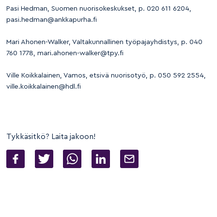
Pasi Hedman, Suomen nuorisokeskukset, p. 020 611 6204,
pasi.hedman@ankkapurha.fi
Mari Ahonen-Walker, Valtakunnallinen työpajayhdistys, p. 040
760 1778, mari.ahonen-walker@tpy.fi
Ville Koikkalainen, Vamos, etsivä nuorisotyö, p. 050 592 2554,
ville.koikkalainen@hdl.fi
Tykkäsitkö? Laita jakoon!