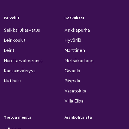
Palvelut
Keskukset
Seikkailukasvatus
Ankkapurha
Leirikoulut
Hyvärilä
Leirit
Marttinen
Nuotta-valmennus
Metsäkartano
Kansainvälisyys
Oivanki
Matkailu
Piispala
Vasatokka
Villa Elba
Tietoa meistä
Ajankohtaista