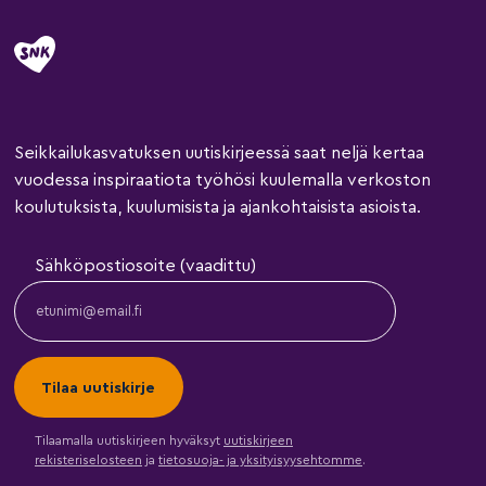
Seikkailukasvatuksen uutiskirjeessä saat neljä kertaa
vuodessa inspiraatiota työhösi kuulemalla verkoston
koulutuksista, kuulumisista ja ajankohtaisista asioista.
Sähköpostiosoite (vaadittu)
Tilaamalla uutiskirjeen hyväksyt
uutiskirjeen
rekisteriselosteen
ja
tietosuoja- ja yksityisyysehtomme
.