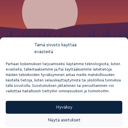
Tämä sivusto käyttää
evästeitä
Parhaan kokemuksen tarjoamiseksi käytämme teknologioita, kuten
evästeitä, tallentaaksemme ja/tai käyttääksemme laitetietoja.
Näiden tekniikoiden hyväksyminen antaa meille mahdollisuuden
käsitellä tietoja, kuten selauskäyttäytymistä tai yksilöllisiä tunnuksia
tällä sivustolla. Suostumuksen jättäminen tai peruuttaminen voi
vaikuttaa haitallisesti tiettyihin ominaisuuksiin ja toimintoihin.
Hyväksy
2026 © Suomen nuorisokeskusyhdistys ry
Näytä asetukset
Tietosuoja- ja yksityisyys
Rekisteriseloste