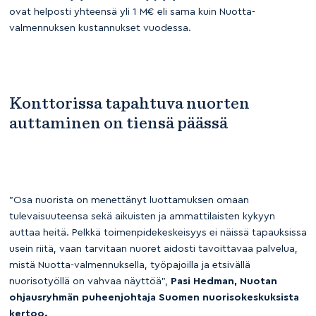
ovat helposti yhteensä yli 1 M€ eli sama kuin Nuotta-
valmennuksen kustannukset vuodessa.
Konttorissa tapahtuva nuorten
auttaminen on tiensä päässä
”Osa nuorista on menettänyt luottamuksen omaan
tulevaisuuteensa sekä aikuisten ja ammattilaisten kykyyn
auttaa heitä. Pelkkä toimenpidekeskeisyys ei näissä tapauksissa
usein riitä, vaan tarvitaan nuoret aidosti tavoittavaa palvelua,
mistä Nuotta-valmennuksella, työpajoilla ja etsivällä
nuorisotyöllä on vahvaa näyttöä”,
Pasi Hedman, Nuotan
ohjausryhmän puheenjohtaja Suomen nuorisokeskuksista
kertoo.