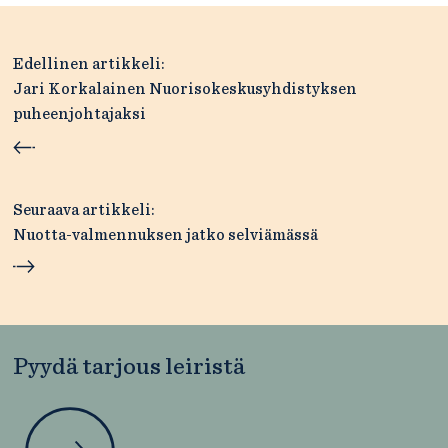
Artikkelien
Edellinen artikkeli:
selaus
Jari Korkalainen Nuorisokeskusyhdistyksen
puheenjohtajaksi
Seuraava artikkeli:
Nuotta-valmennuksen jatko selviämässä
Pyydä tarjous leiristä