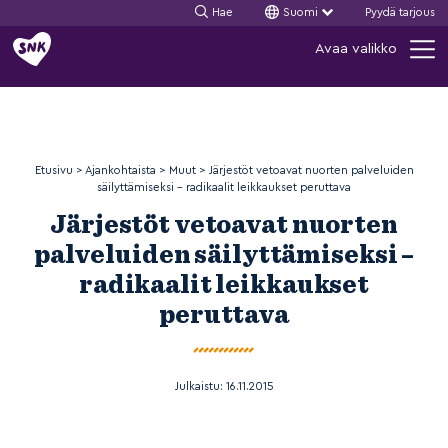
Hae
Suomi
Pyydä tarjous
Siirry
Avaa valikko
sisältöön
Etusivu
>
Ajankohtaista
>
Muut
>
Järjestöt vetoavat nuorten palveluiden
säilyttämiseksi – radikaalit leikkaukset peruttava
Järjestöt vetoavat nuorten
palveluiden säilyttämiseksi –
radikaalit leikkaukset
peruttava
Julkaistu:
16.11.2015