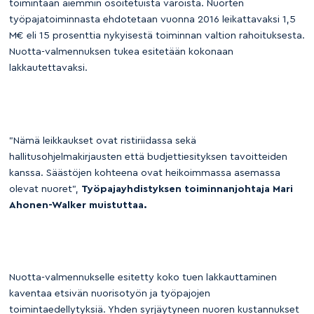
toimintaan aiemmin osoitetuista varoista. Nuorten
työpajatoiminnasta ehdotetaan vuonna 2016 leikattavaksi 1,5
M€ eli 15 prosenttia nykyisestä toiminnan valtion rahoituksesta.
Nuotta-valmennuksen tukea esitetään kokonaan
lakkautettavaksi.
”Nämä leikkaukset ovat ristiriidassa sekä
hallitusohjelmakirjausten että budjettiesityksen tavoitteiden
kanssa. Säästöjen kohteena ovat heikoimmassa asemassa
olevat nuoret”,
Työpajayhdistyksen toiminnanjohtaja Mari
Ahonen-Walker muistuttaa.
Nuotta-valmennukselle esitetty koko tuen lakkauttaminen
kaventaa etsivän nuorisotyön ja työpajojen
toimintaedellytyksiä. Yhden syrjäytyneen nuoren kustannukset