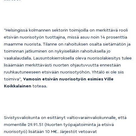
”Helsingissä kolmannen sektorin toimijoilla on merkittävä rooli
etsivän nuorisotyön tuottajina, missä asuu noin 14 prosenttia
maamme nuorista. Tilanne on rahoituksen osalta sietämätön ja
toiminnan jatkuminen on nykyiselläkin rahoituksella jo
vaakalaudalla. Lausuntokierroksella oleva nuorisolakiesitys tulee
lisäämään merkittävästi nuorten ohjautuvuutta ennestään
ruuhkautuneeseen etsivään nuorisotyöhön. Yhtälö ei ole siis
toimiva”,
Vamosin etsivän nuorisotyön esimies Ville
Koikkalainen
toteaa.
Sivistysvaliokunta on esittänyt valtiovarainvaliokunnalle, että
momentille 29.91.51 (Nuorten työpajatoiminta ja etsivä
nuorisotyö) lisätään 10 M€. Järjestöt vetoavat