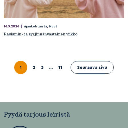
16.3.2026
|
Ajankohtaista
,
Muut
Rasismin- ja syrjinnänvastainen viikko
1
2
3
…
11
Seuraava sivu
Pyydä tarjous leiristä