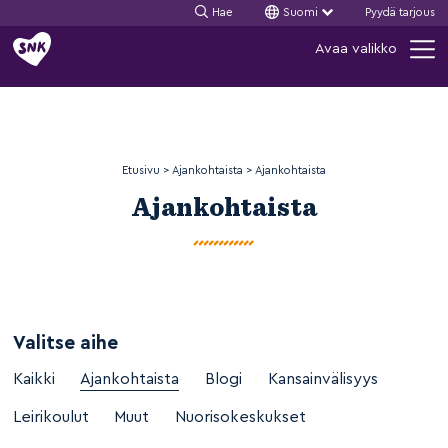
Hae
Suomi
Pyydä tarjous
Siirry
Avaa valikko
sisältöön
Etusivu
>
Ajankohtaista
>
Ajankohtaista
Ajankohtaista
Valitse aihe
Kaikki
Ajankohtaista
Blogi
Kansainvälisyys
Leirikoulut
Muut
Nuorisokeskukset