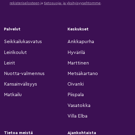
rekisteriselosteen
ja
tietosuoja- ja yksityisyysehtomme
.
Palvelut
Keskukset
Seikkailukasvatus
Ankkapurha
Leirikoulut
Hyvärilä
Leirit
Marttinen
Nuotta-valmennus
Metsäkartano
Kansainvälisyys
Oivanki
Matkailu
Piispala
Vasatokka
Villa Elba
Tietoa meistä
Ajankohtaista