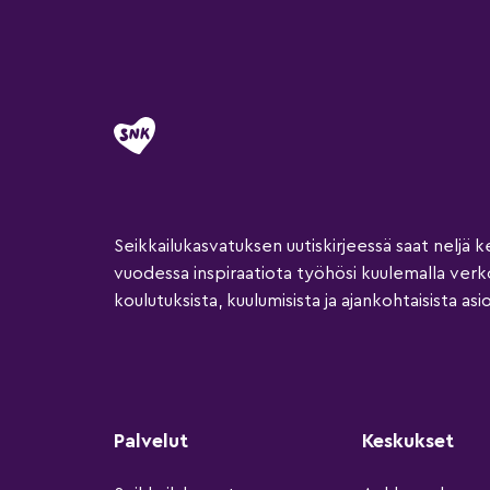
Seikkailukasvatuksen uutiskirjeessä saat neljä k
vuodessa inspiraatiota työhösi kuulemalla ver
koulutuksista, kuulumisista ja ajankohtaisista asio
Palvelut
Keskukset