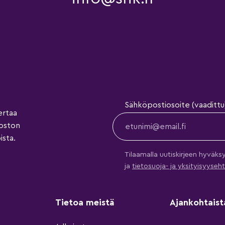
Sähköpostiosoite (vaadittu
ertaa
koston
ista.
Tilaamalla uutiskirjeen hyväks
ja
tietosuoja- ja yksityisyys
Tietoa meistä
Ajankohtaist