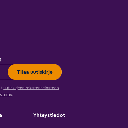
)
yt
uutiskirjeen rekisteriselosteen
ehtomme
.
a
Yhteystiedot