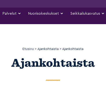
Palvelut
Nuorisokeskukset
Seikkailukasvatus
Etusivu
>
Ajankohtaista
>
Ajankohtaista
Ajankohtaista