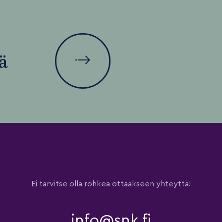
ä
Ei tarvitse olla rohkea ottaakseen yhteyttä!
info@snk.fi