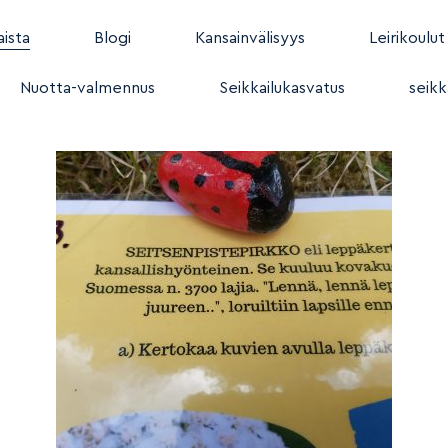
ista
Blogi
Kansainvälisyys
Leirikoulut
Nuotta-valmennus
Seikkailukasvatus
seikk