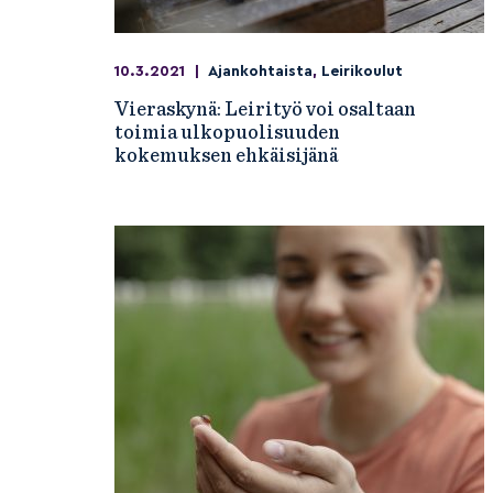
10.3.2021
|
Ajankohtaista
,
Leirikoulut
Vieraskynä: Leirityö voi osaltaan
toimia ulkopuolisuuden
kokemuksen ehkäisijänä