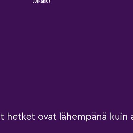
Julkaisut
et hetket ovat lähempänä kuin a