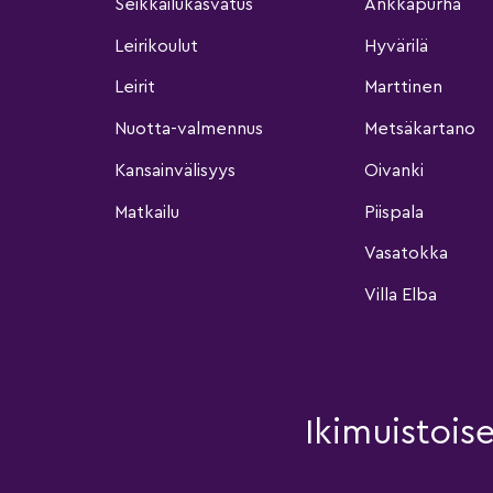
Seikkailukasvatus
Ankkapurha
Leirikoulut
Hyvärilä
Leirit
Marttinen
Nuotta-valmennus
Metsäkartano
Kansainvälisyys
Oivanki
Matkailu
Piispala
Vasatokka
Villa Elba
Ikimuistois