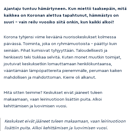
Ajantaju tuntuu hämärtyneen. Kun miettii taaksepäin, mitä
kaikkea on Koronan alettua tapahtunut, hämmästys on
suuri – vain reilu vuosiko siitä onkin, kun kaikki alkoi?
Korona tyhjensi viime keväänä nuorisokeskukset kolmessa
päivässä. Toiminta, joka on ryhmämuotoista – päättyi kuin
seinään. Pihat kumisivat tyhjyyttään. Taloudellisesti ja
henkisesti teki tiukkaa selvitä. Kuten monet muutkin toimijat,
joutuivat keskuksetkin lomauttamaan henkilökuntaansa,
vääntämään lämpöpattereita pienemmälle, perumaan kaiken
mahdollisen ja mahdottoman. Kierre oli alkanut.
Mitä sitten teimme? Keskukset eivät jääneet tuleen
makaamaan, vaan leirinuotioon lisättiin puita. Alkoi
kehittämisen ja luovimisen vuosi.
Keskukset eivät jääneet tuleen makaamaan, vaan leirinuotioon
lisättiin puita. Alkoi kehittämisen ja luovimisen vuosi.