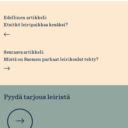
Artikkelien
Edellinen artikkeli:
selaus
Etsitkö leiripaikkaa kesäksi?
Seuraava artikkeli:
Mistä on Suomen parhaat leirikoulut tehty?
Pyydä tarjous leiristä