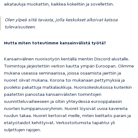
aikatauluja muokattiin, kaikkea kokeiltiin ja sovellettiin.
Olen ylpeä siitä tavasta, jolla keskukset alkoivat katsoa
tulevaisuuteen.
Mutta miten toteutimme kansainvälistä työtä?
Kansainvälinen nuorisotyön kentällä mentiin Discord-alustalle.
Toimintoja järjestettiin verkon kautta ympäri Euroopan. Olimme
mukana useassa seminaarissa, joissa osaamista jaettiin ja
nuoret olivat mukana. Korona toi mukanaan pettymyksiä ja
puoleksi pakattuja matkalaukkuja. Nuorisokeskuksissa kuitenkin
päätettiin panostaa kansainvälisten toimintojen
suunnitteluvaiheeseen ja oltiin yhteydessä eurooppalaisiin
nuorten kumppanuusryhmiin. Nuoret löysivät uusia kavereita
ruudun takaa. Nuoret kertoivat meille, miten kielitaito parani ja
etätyötaidot kehittyivät. Verkostoitumista tapahtui yli
suljettujen rajojen.