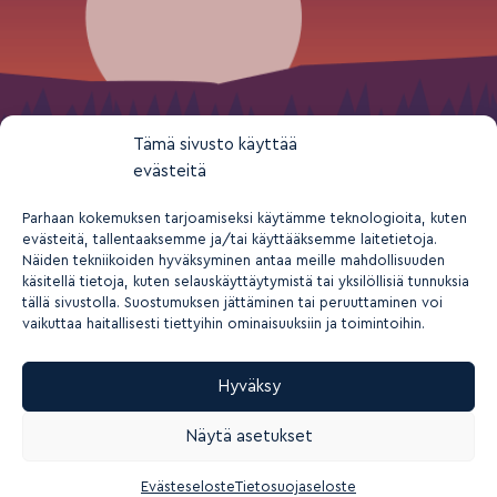
Tämä sivusto käyttää
evästeitä
Parhaan kokemuksen tarjoamiseksi käytämme teknologioita, kuten
evästeitä, tallentaaksemme ja/tai käyttääksemme laitetietoja.
Näiden tekniikoiden hyväksyminen antaa meille mahdollisuuden
käsitellä tietoja, kuten selauskäyttäytymistä tai yksilöllisiä tunnuksia
tällä sivustolla. Suostumuksen jättäminen tai peruuttaminen voi
vaikuttaa haitallisesti tiettyihin ominaisuuksiin ja toimintoihin.
Hyväksy
2026 © Suomen nuorisokeskusyhdistys ry
Näytä asetukset
Tietosuoja- ja yksityisyys
Rekisteriseloste
Saavutettavuusseloste
Evästeasetukset
Evästeseloste
Tietosuojaseloste