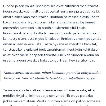
Luonto ja sen vaikutukset ihmisiin ovat tutkitusti merkittävät.
Nuorisokeskuksien valtti ovat paikat, joilla ne sijaitsevat. Kaikki
omalla alueellaan merkittäviä, luonnon helmassa olevia upeita
kokonaisuuksia. Nyt koronan aikana ovat ihmiset löytäneet
enemmän luontoon kuin aikoihin. Olemme siitä iloisia.
Nuorisokeskusten pihoilta lähtee luontopolkuja ja toimintoja on
kehitetty siten, että myös lähialueen ihmiset voivat hyödyntää
oman alueensa keskusta. Tästä hyvänä esimerkkinä kahvilat,
tonttupolku ja erilaiset joulutapahtumat. Kestävän kehityksen
asiat ovat meille erityisen tärkeitä. Kuluvan vuoden aikana on
useampi nuorisokeskus hakeutunut Green Key sertifiointiin.
Nuoret kertoivat meille, miten kielitaito parani ja etätyötaidot
kehittyivät. Verkostoitumista tapahtui yli suljettujen rajojen.
Tämänkin vuoden jälkeen olemme vakuuttuneita siitä, että
meidän kivijalka: leirinuotio ja sen ympärillä oleva porukka
jatkaa kasvamistaan. Vaikka nuorten elämä on paljon somessa,