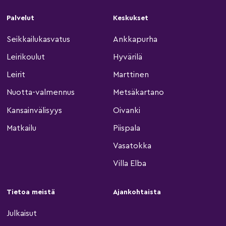
Palvelut
Keskukset
Seikkailukasvatus
Ankkapurha
Leirikoulut
Hyvärilä
Leirit
Marttinen
Nuotta-valmennus
Metsäkartano
Kansainvälisyys
Oivanki
Matkailu
Piispala
Vasatokka
Villa Elba
Tietoa meistä
Ajankohtaista
Julkaisut