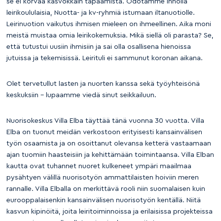
se ei korvaa kasvokkain tapaamista. Odotamme innolla
leirikoululaisia, Nuotta- ja kv-ryhmiä istumaan iltanuotiolle.
Leirinuotion vaikutus ihmisen mieleen on ihmeellinen. Aika moni
meistä muistaa omia leirikokemuksia. Mikä siellä oli parasta? Se,
että tutustui uusiin ihmisiin ja sai olla osallisena hienoissa
jutuissa ja tekemisissä. Leirituli ei sammunut koronan aikana.
Olet tervetullut lasten ja nuorten kanssa sekä työyhteisönä
keskuksiin – lupaamme viedä sinut seikkailuun.
Nuorisokeskus Villa Elba täyttää tänä vuonna 30 vuotta. Villa
Elba on tuonut meidän verkostoon erityisesti kansainvälisen
työn osaamista ja on osoittanut olevansa ketterä vastaamaan
ajan tuomiin haasteisiin ja kehittämään toimintaansa. Villa Elban
kautta ovat tuhannet nuoret kulkeneet ympäri maailmaa
pysähtyen välillä nuorisotyön ammattilaisten hoiviin meren
rannalle. Villa Elballa on merkittävä rooli niin suomalaisen kuin
eurooppalaisenkin kansainvälisen nuorisotyön kentällä. Niitä
kasvun kipinöitä, joita leiritoiminnoissa ja erilaisissa projekteissa