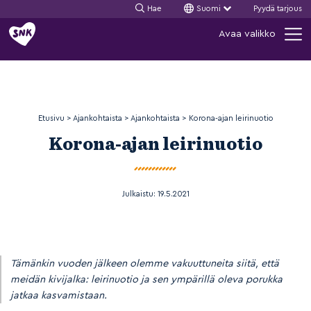
Hae
Suomi
Pyydä tarjous
Siirry
Avaa valikko
sisältöön
Etusivu
>
Ajankohtaista
>
Ajankohtaista
>
Korona-ajan leirinuotio
Korona-ajan leirinuotio
Julkaistu:
19.5.2021
Tämänkin vuoden jälkeen olemme vakuuttuneita siitä, että
meidän kivijalka: leirinuotio ja sen ympärillä oleva porukka
jatkaa kasvamistaan.