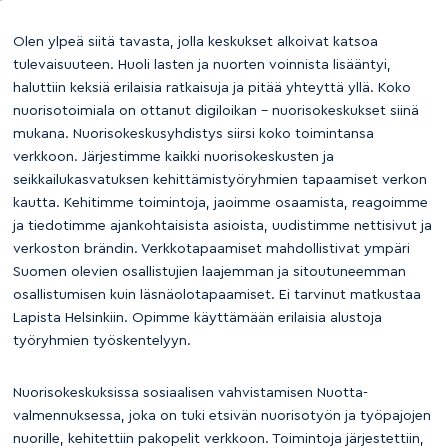
Olen ylpeä siitä tavasta, jolla keskukset alkoivat katsoa
tulevaisuuteen. Huoli lasten ja nuorten voinnista lisääntyi,
haluttiin keksiä erilaisia ratkaisuja ja pitää yhteyttä yllä. Koko
nuorisotoimiala on ottanut digiloikan – nuorisokeskukset siinä
mukana. Nuorisokeskusyhdistys siirsi koko toimintansa
verkkoon. Järjestimme kaikki nuorisokeskusten ja
seikkailukasvatuksen kehittämistyöryhmien tapaamiset verkon
kautta. Kehitimme toimintoja, jaoimme osaamista, reagoimme
ja tiedotimme ajankohtaisista asioista, uudistimme nettisivut ja
verkoston brändin. Verkkotapaamiset mahdollistivat ympäri
Suomen olevien osallistujien laajemman ja sitoutuneemman
osallistumisen kuin läsnäolotapaamiset. Ei tarvinut matkustaa
Lapista Helsinkiin. Opimme käyttämään erilaisia alustoja
työryhmien työskentelyyn.
Nuorisokeskuksissa sosiaalisen vahvistamisen Nuotta-
valmennuksessa, joka on tuki etsivän nuorisotyön ja työpajojen
nuorille, kehitettiin pakopelit verkkoon. Toimintoja järjestettiin,