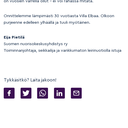
on vuosien varrella ollut – ei voi rahassa mitata.
Onnittelemme lämpimästi 30 vuotiasta Villa Elbaa. Olkoon
purjeenne edelleen ylhäällä ja tuuli myötäinen.
Eija Pietilä
Suomen nuorisokeskusyhdistys ry
Toiminnanjohtaja, seikkailija ja vankkumaton leirinuotiolla istuja
Tykkäsitkö? Laita jakoon!