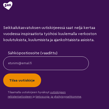
Seikkailukasvatuksen uutiskirjeessä saat neljä kertaa
vuodessa inspiraatiota työhösi kuulemalla verkoston
koulutuksista, kuulumisista ja ajankohtaisista asioista.
Sähköpostiosoite (vaadittu)
Tilaamalla uutiskirjeen hyväksyt
uutiskirjeen
rekisteriselosteen
ja
tietosuoja- ja yksityisyysehtomme
.