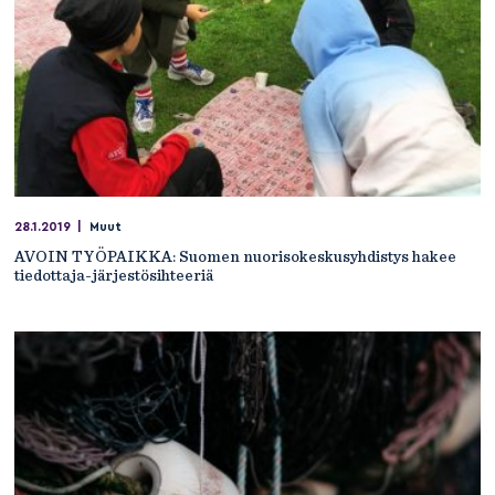
28.1.2019
|
Muut
AVOIN TYÖPAIKKA: Suomen nuorisokeskusyhdistys hakee
tiedottaja-järjestösihteeriä