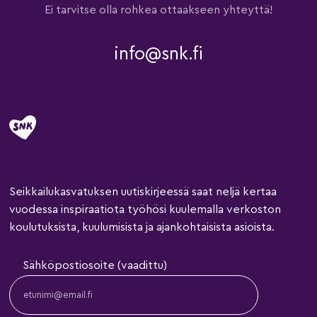
Ei tarvitse olla rohkea ottaakseen yhteyttä!
info@snk.fi
Seikkailukasvatuksen uutiskirjeessä saat neljä kertaa
vuodessa inspiraatiota työhösi kuulemalla verkoston
koulutuksista, kuulumisista ja ajankohtaisista asioista.
Sähköpostiosoite (vaadittu)