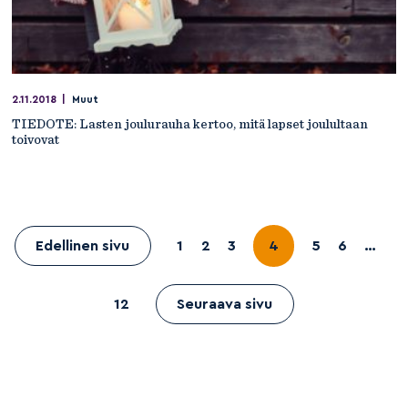
2.11.2018
|
Muut
TIEDOTE: Lasten joulurauha kertoo, mitä lapset joulultaan
toivovat
Edellinen sivu
1
2
3
4
5
6
…
12
Seuraava sivu