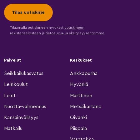
Tilaamalla uutiskirjeen hyväksyt
uutiskirjeen
rekisteriselosteen
ja
tietosuoja- ja yksityisyysehtomme
.
Palvelut
Keskukset
Seikkailukasvatus
Ankkapurha
Leirikoulut
Hyvärilä
Leirit
Marttinen
Nuotta-valmennus
Metsäkartano
Kansainvälisyys
Oivanki
Matkailu
Piispala
Vasatokka