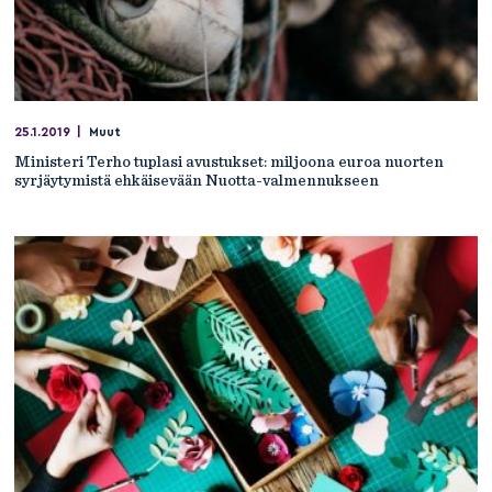
25.1.2019
|
Muut
Ministeri Terho tuplasi avustukset: miljoona euroa nuorten
syrjäytymistä ehkäisevään Nuotta-valmennukseen