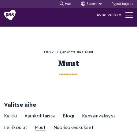
Hae
Suomi
Pyydä tarjous
Siirry
Avaa valikko
sisältöön
Etusivu
>
Ajankohtaista
>
Muut
Muut
Valitse aihe
Kaikki
Ajankohtaista
Blogi
Kansainvälisyys
Leirikoulut
Muut
Nuorisokeskukset