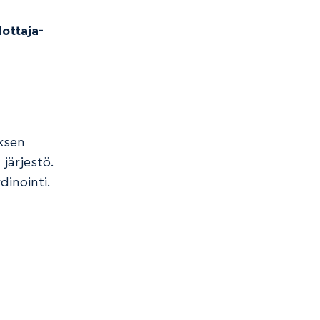
dottaja-
ksen
järjestö.
dinointi.