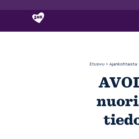
Siirry
sisältöön
Etusivu
>
Ajankohtaista
AVOI
nuori
tied