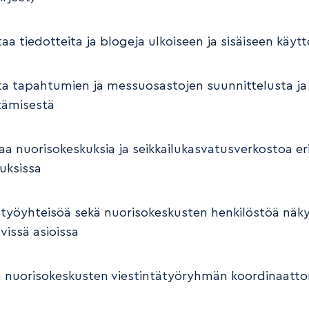
ttaa tiedotteita ja blogeja ulkoiseen ja sisäiseen käyt
ta tapahtumien ja messuosastojen suunnittelusta ja
stämisestä
a nuorisokeskuksia ja seikkailukasvatusverkostoa eri
uuksissa
 työyhteisöä sekä nuorisokeskusten henkilöstöä näk
vissä asioissa
a nuorisokeskusten viestintätyöryhmän koordinaatto