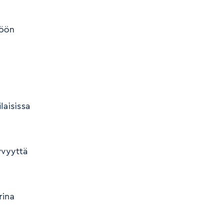
töön
laisissa
yvyyttä
rina