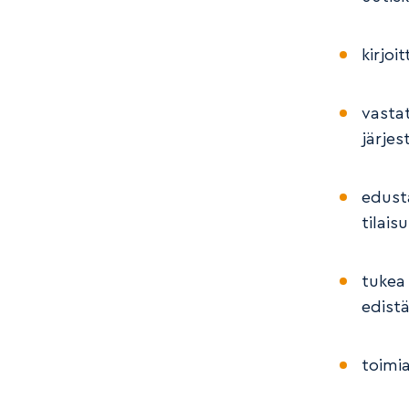
kirjoi
vasta
järje
edusta
tilais
tukea
edistä
toimi