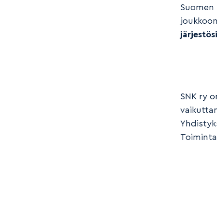
Suomen n
joukkoon
järjestös
SNK ry o
vaikutta
Yhdistyk
Toimint