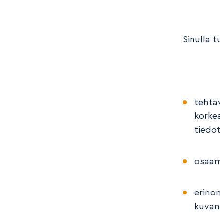
Sinulla t
tehtä
korke
tiedot
osaam
erinom
kuvank