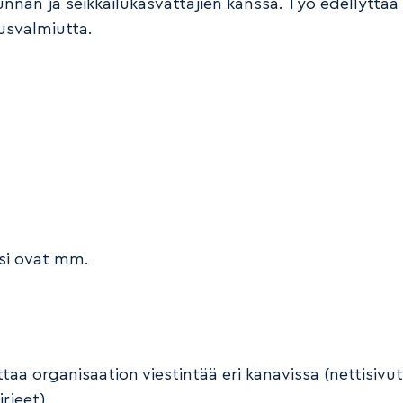
unnan ja seikkailukasvattajien kanssa. Työ edellyttää
svalmiutta.
si ovat mm.
taa organisaation viestintää eri kanavissa (nettisivu
irjeet)