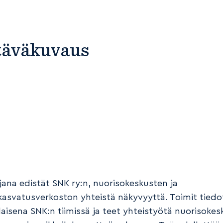
täväkuvaus
jana edistät SNK ry:n, nuorisokeskusten ja
ukasvatusverkoston yhteistä näkyvyyttä. Toimit tied
aisena SNK:n tiimissä ja teet yhteistyötä nuorisoke