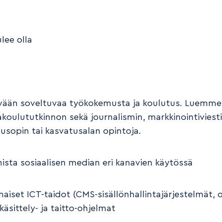
ulee olla
vään soveltuvaa työkokemusta ja koulutus. Luemme
akoulututkinnon sekä journalismin, markkinointiviest
usopin tai kasvatusalan opintoja.
ista sosiaalisen median eri kanavien käytössä
aiset ICT-taidot (CMS-sisällönhallintajärjestelmät, of
äsittely- ja taitto-ohjelmat