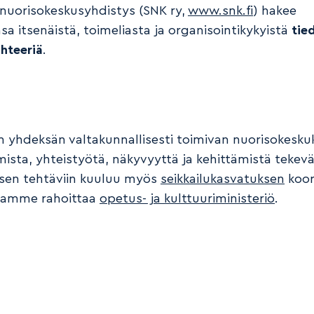
uorisokeskusyhdistys (SNK ry,
www.snk.fi
) hakee
sa itsenäistä, toimeliasta ja organisointikykyistä
tie
ihteeriä
.
n yhdeksän valtakunnallisesti toimivan nuorisokesku
mista, yhteistyötä, näkyvyyttä ja kehittämistä tekevä 
sen tehtäviin kuuluu myös
seikkailukasvatuksen
koor
aamme rahoittaa
opetus- ja kulttuuriministeriö
.