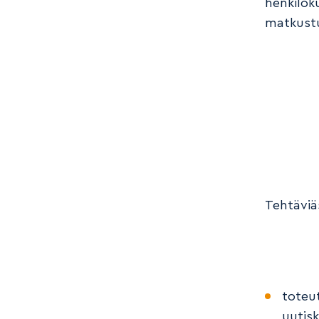
henkilök
matkustu
Tehtäviä
toteut
uutisk