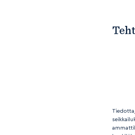
Teh
Tiedotta
seikkail
ammattil