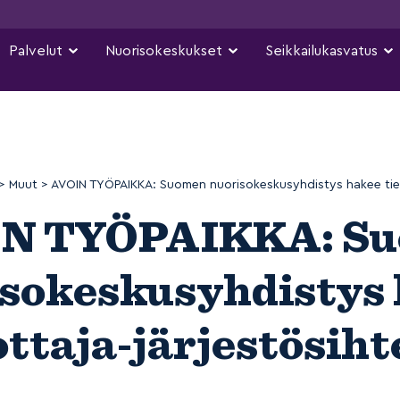
Palvelut
Nuorisokeskukset
Seikkailukasvatus
>
Muut
>
AVOIN TYÖPAIKKA: Suomen nuorisokeskusyhdistys hakee tied
N TYÖPAIKKA: S
sokeskusyhdistys
ottaja-järjestösiht