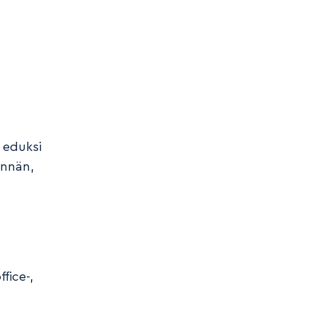
 eduksi
innän,
fice-,