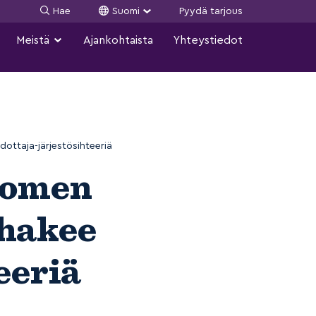
Hae
Suomi
Pyydä tarjous
Meistä
Ajankohtaista
Yhteystiedot
ottaja-järjestösihteeriä
uomen
 hakee
eeriä