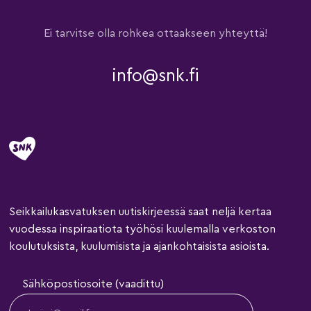
Ei tarvitse olla rohkea ottaakseen yhteyttä!
info@snk.fi
Seikkailukasvatuksen uutiskirjeessä saat neljä kertaa
vuodessa inspiraatiota työhösi kuulemalla verkoston
koulutuksista, kuulumisista ja ajankohtaisista asioista.
Sähköpostiosoite (vaadittu)