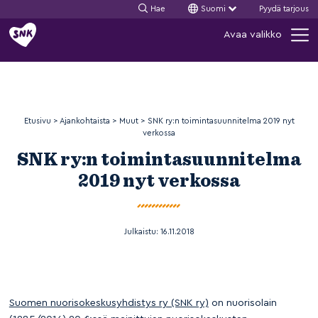
Hae
Suomi
Pyydä tarjous
Siirry
Avaa valikko
sisältöön
Etusivu
>
Ajankohtaista
>
Muut
>
SNK ry:n toimintasuunnitelma 2019 nyt
verkossa
SNK ry:n toimintasuunnitelma
2019 nyt verkossa
Julkaistu:
16.11.2018
Suomen nuorisokeskusyhdistys ry (SNK ry)
on nuorisolain