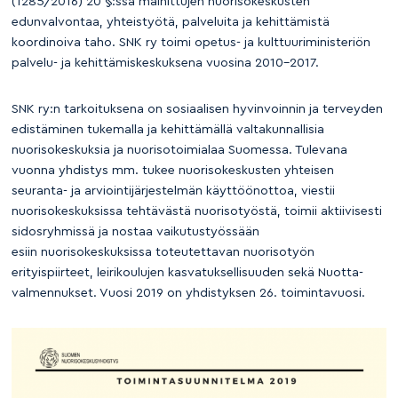
(1285/2016) 20 §:ssä mainittujen nuorisokeskusten
edunvalvontaa, yhteistyötä, palveluita ja kehittämistä
koordinoiva taho. SNK ry toimi opetus- ja kulttuuriministeriön
palvelu- ja kehittämiskeskuksena vuosina 2010–2017.
SNK ry:n tarkoituksena on sosiaalisen hyvinvoinnin ja terveyden
edistäminen tukemalla ja kehittämällä valtakunnallisia
nuorisokeskuksia ja nuorisotoimialaa Suomessa. Tulevana
vuonna yhdistys mm. tukee nuorisokeskusten yhteisen
seuranta- ja arviointijärjestelmän käyttöönottoa, viestii
nuorisokeskuksissa tehtävästä nuorisotyöstä, toimii aktiivisesti
sidosryhmissä ja nostaa vaikutustyössään
esiin nuorisokeskuksissa toteutettavan nuorisotyön
erityispiirteet, leirikoulujen kasvatuksellisuuden sekä Nuotta-
valmennukset. Vuosi 2019 on yhdistyksen 26. toimintavuosi.