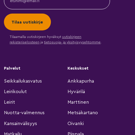
Tilaamalla uutiskirjeen hyväksyt
uutiskirjeen
rekisteriselosteen
ja
tietosuoja- ja yksityisyysehtomme
.
Palvelut
Keskukset
Seikkailukasvatus
Ankkapurha
Leirikoulut
Hyvärilä
Leirit
Marttinen
Nuotta-valmennus
Metsäkartano
Kansainvälisyys
Oivanki
Matkailu
Piispala