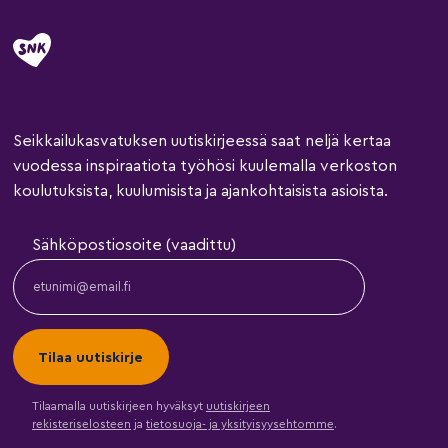
Seikkailukasvatuksen uutiskirjeessä saat neljä kertaa
vuodessa inspiraatiota työhösi kuulemalla verkoston
koulutuksista, kuulumisista ja ajankohtaisista asioista.
Sähköpostiosoite (vaadittu)
Tilaamalla uutiskirjeen hyväksyt
uutiskirjeen
rekisteriselosteen
ja
tietosuoja- ja yksityisyysehtomme
.