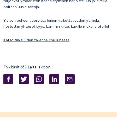
tarjoavat ympäristön itsenäistymisen harjoitteluun ja leireillä
opitaan uusia taitoja.
Yleisön puheenvuoroissa leirien vaikuttavuuden ytimeksi
nostettiin yhteisöllisyys. Lämmin kiitos kaikille mukana olleille!
Katso tilaisuuden tallenne YouTubessa
Tykkäsitkö? Laita jakoon!