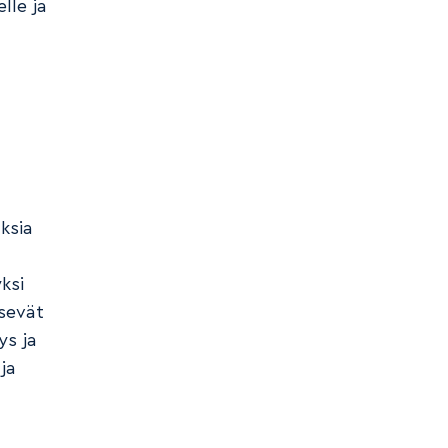
lle ja
ksia
ksi
äsevät
ys ja
ja