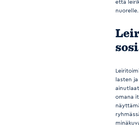
että lei
nuorelle
Leir
sosi
Leiritoim
lasten ja
ainutlaa
omana it
näyttämää
ryhmässä
minäkuva