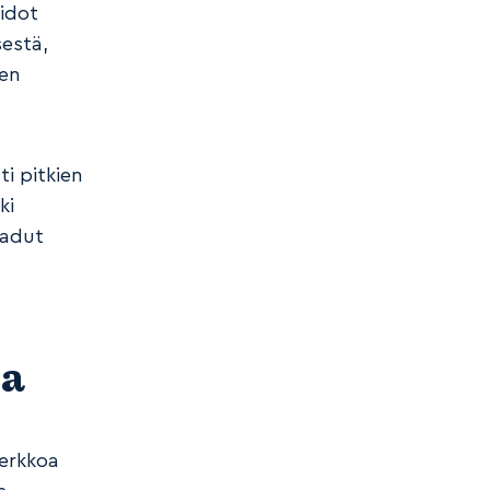
aidot
sestä,
ten
ti pitkien
ki
aadut
sa
verkkoa