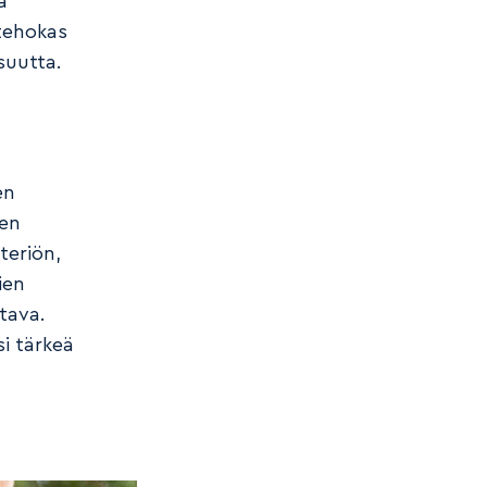
a
tehokas
suutta.
en
sen
teriön,
ien
tava.
i tärkeä