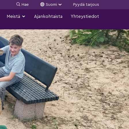
Hae
Suomi
Pyydä tarjous
Meistä
Ajankohtaista
Yhteystiedot