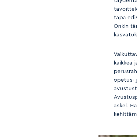
täydentä
tavoitte
tapa edi
Onkin tä
kasvatuk
Vaikutta
kaikkea 
perusraho
opetus- 
avustust
Avustusp
askel. H
kehittämi