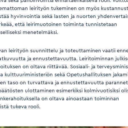
vä sekä pahoinvointia ennaltaehkäisevä rooli. Voitto
lemattoman leirityön tukeminen on myös kustannus
stää hyvinvointia sekä lasten ja nuorten yhdenvertai
rkeää, että leirimuotoinen toiminta tunnistetaan
selliseksi menetelmäksi.
van leirityön suunnittelu ja toteuttaminen vaatii enn
jatkuvuutta ja ennustettavuutta. Leiritoiminnan julki
ituksen on oltava riittävää. Sosiaali- ja terveysminis
ja kulttuuriministeriön sekä Opetushallituksen jakam
en taso on turvattava ja ennustettavuutta parannet
äätösten ulottaminen esimerkiksi kolmivuotisiksi olis
ankerahoituksella on oltava ainoastaan toiminnan
stä tukeva rooli.