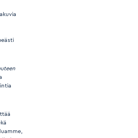
kakuvia
peästi
uuteen
a
intia
ttää
ekä
Haluamme,