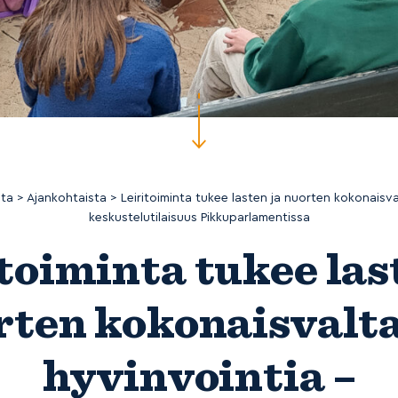
sta
>
Ajankohtaista
>
Leiritoiminta tukee lasten ja nuorten kokonaisva
keskustelutilaisuus Pikkuparlamentissa
toiminta tukee las
rten kokonaisvalta
hyvinvointia –