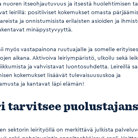
a nuoren itseohjautuvuus ja itsestä huolehtimisen t
vat leirillä: positiiviset kokemukset omasta pärjäämi
areista ja onnistumisista erilaisten asioiden ja ihmis
akentavat minäpystyvyyttä.
mii myös vastapainona ruutuajalle ja somelle erityises
jen aikana. Aktivoiva leiriympäristö, ulkoilu sekä leik
liikkumista ja vahvistavat luontosuhdetta. Leireillä s
isen kokemukset lisäävät tulevaisuususkoa ja
tamusta ja kantavat läpi elämän!
i tarvitsee puolustajan
n sektorin leirityöllä on merkittävä julkista palvelu