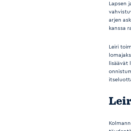
Lapsen j
vahvistu
arjen ask
kanssa r
Leiri toi
lomajakso
lisäävät 
onnistum
itseluot
Leir
Kolmanne