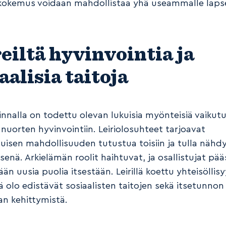
rikokemus voidaan mahdollistaa yhä useammalle lapse
.
eiltä hyvinvointia ja
aalisia taitoja
innalla on todettu olevan lukuisia myönteisiä vaikutu
 nuorten hyvinvointiin. Leiriolosuhteet tarjoavat
tuisen mahdollisuuden tutustua toisiin ja tulla nähdy
senä. Arkielämän roolit haihtuvat, ja osallistujat pä
n uusia puolia itsestään. Leirillä koettu yhteisöllisy
 olo edistävät sosiaalisten taitojen sekä itsetunnon 
n kehittymistä.