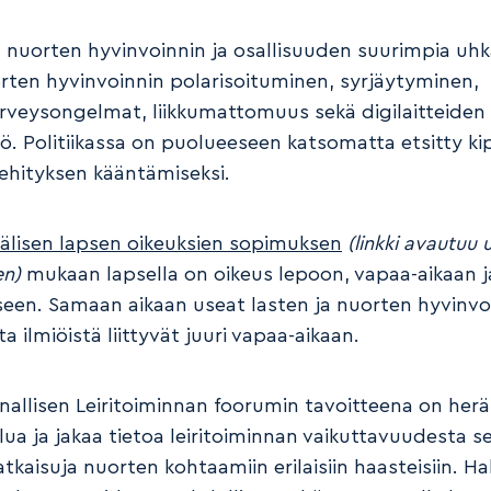
a nuorten hyvinvoinnin ja osallisuuden suurimpia uh
rten hyvinvoinnin polarisoituminen, syrjäytyminen,
rveysongelmat, liikkumattomuus sekä digilaitteiden
tö. Politiikassa on puolueeseen katsomatta etsitty ki
kehityksen kääntämiseksi.
älisen lapsen oikeuksien sopimuksen
(linkki avautuu 
en)
mukaan lapsella on oikeus lepoon, vapaa-aikaan j
kseen. Samaan aikaan useat lasten ja nuorten hyvinvo
a ilmiöistä liittyvät juuri vapaa-aikaan.
nallisen Leiritoiminnan foorumin tavoitteena on herä
lua ja jakaa tietoa leiritoiminnan vaikuttavuudesta s
atkaisuja nuorten kohtaamiin erilaisiin haasteisiin. 