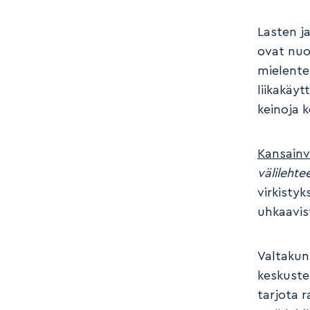
Lasten j
ovat nuo
mielente
liikakäyt
keinoja 
Kansainv
välilehte
virkisty
uhkaavist
Valtakun
keskuste
tarjota r