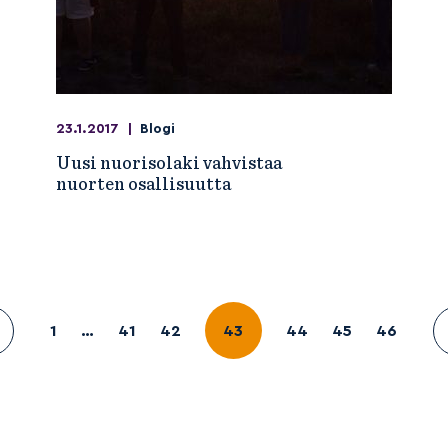
23.1.2017
|
Blogi
Uusi nuorisolaki vahvistaa
nuorten osallisuutta
1
…
41
42
43
44
45
46