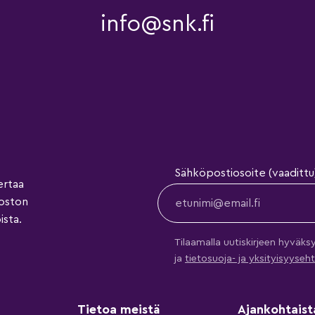
info@snk.fi
Sähköpostiosoite (vaadittu
ertaa
koston
ista.
Tilaamalla uutiskirjeen hyväks
ja
tietosuoja- ja yksityisyys
Tietoa meistä
Ajankohtaist