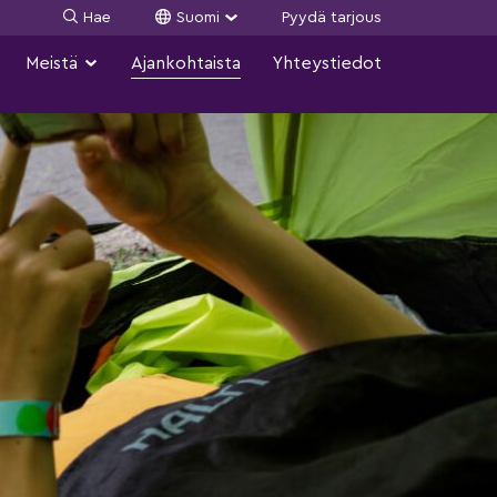
Hae
Suomi
Pyydä tarjous
Meistä
Ajankohtaista
Yhteystiedot