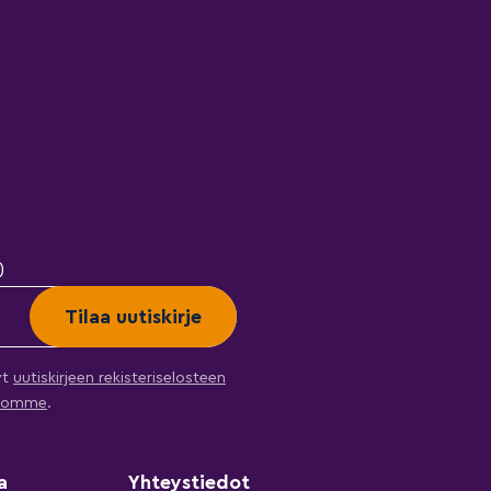
)
yt
uutiskirjeen rekisteriselosteen
ehtomme
.
a
Yhteystiedot