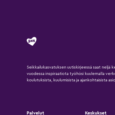
Seikkailukasvatuksen uutiskirjeessä saat neljä k
vuodessa inspiraatiota työhösi kuulemalla ver
koulutuksista, kuulumisista ja ajankohtaisista asio
Palvelut
Keskukset