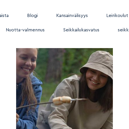
ista
Blogi
Kansainvälisyys
Leirikoulut
Nuotta-valmennus
Seikkailukasvatus
seikk