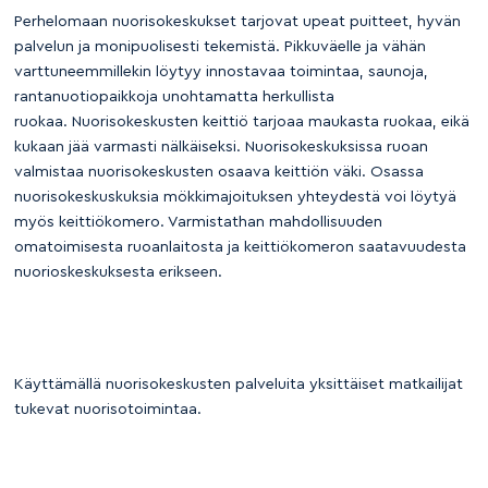
Perhelomaan nuorisokeskukset tarjovat upeat puitteet, hyvän
palvelun ja monipuolisesti tekemistä. Pikkuväelle ja vähän
varttuneemmillekin löytyy innostavaa toimintaa, saunoja,
rantanuotiopaikkoja unohtamatta herkullista
ruokaa. Nuorisokeskusten keittiö tarjoaa maukasta ruokaa, eikä
kukaan jää varmasti nälkäiseksi. Nuorisokeskuksissa ruoan
valmistaa nuorisokeskusten osaava keittiön väki. Osassa
nuorisokeskuskuksia mökkimajoituksen yhteydestä voi löytyä
myös keittiökomero. Varmistathan mahdollisuuden
omatoimisesta ruoanlaitosta ja keittiökomeron saatavuudesta
nuorioskeskuksesta erikseen.
Käyttämällä nuorisokeskusten palveluita yksittäiset matkailijat
tukevat nuorisotoimintaa.