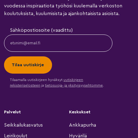
vuodessa inspiraatiota työhösi kuulemalla verkoston
koulutuksista, kuulumisista ja ajankohtaisista asioista.
Sähköpostiosoite (vaadittu)
Tilaamalla uutiskirjeen hyväksyt
uutiskirjeen
rekisteriselosteen
ja
tietosuoja- ja yksityisyysehtomme
.
Palvelut
Keskukset
Seikkailukasvatus
Ankkapurha
Leirikoulut
Hyvärilä