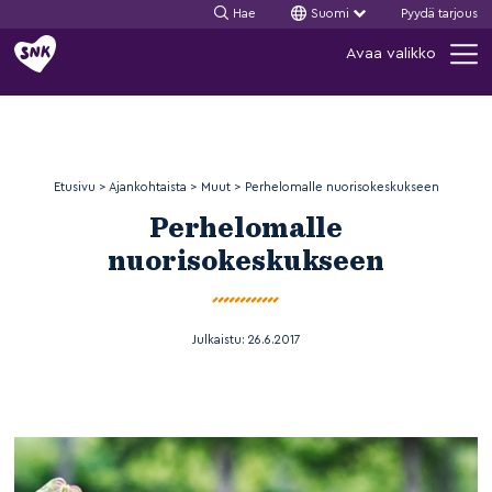
Hae
Suomi
Pyydä tarjous
Siirry
Avaa valikko
sisältöön
Etusivu
>
Ajankohtaista
>
Muut
>
Perhelomalle nuorisokeskukseen
Perhelomalle
nuorisokeskukseen
Julkaistu:
26.6.2017