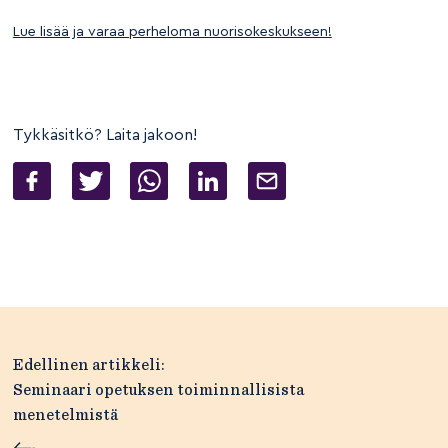
Lue lisää ja varaa perheloma nuorisokeskukseen!
Tykkäsitkö? Laita jakoon!
Artikkelien
Edellinen artikkeli:
selaus
Seminaari opetuksen toiminnallisista
menetelmistä