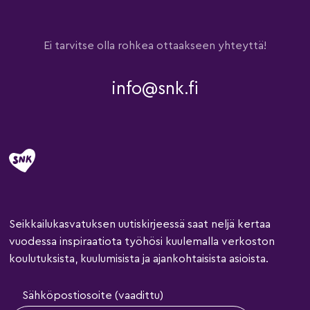
Ei tarvitse olla rohkea ottaakseen yhteyttä!
info@snk.fi
Seikkailukasvatuksen uutiskirjeessä saat neljä kertaa
vuodessa inspiraatiota työhösi kuulemalla verkoston
koulutuksista, kuulumisista ja ajankohtaisista asioista.
Sähköpostiosoite (vaadittu)