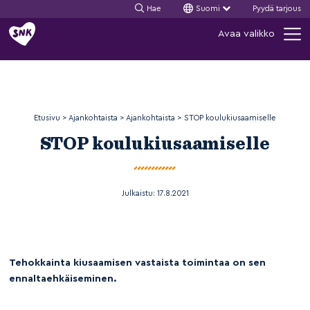
Hae
Suomi
Pyydä tarjous
Siirry
Avaa valikko
sisältöön
Etusivu
>
Ajankohtaista
>
Ajankohtaista
>
STOP koulukiusaamiselle
STOP koulukiusaamiselle
Julkaistu:
17.8.2021
Tehokkainta kiusaamisen vastaista toimintaa on sen
ennaltaehkäiseminen.