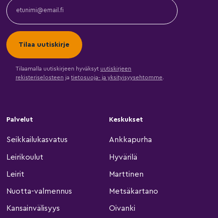
Tilaamalla uutiskirjeen hyväksyt
uutiskirjeen
rekisteriselosteen
ja
tietosuoja- ja yksityisyysehtomme
.
Palvelut
Keskukset
Seikkailukasvatus
Ankkapurha
Leirikoulut
Hyvärilä
Leirit
Marttinen
Nuotta-valmennus
Metsäkartano
Kansainvälisyys
Oivanki