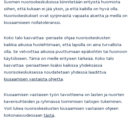
Suomen nuorisokeskuksissa kiinnitetään erityistä huomiota
siihen, että kukaan ei jää yksin, ja että kaikilla on hyvä olla.
Nuorisokeskukset ovat syrjinnästä vapaata aluetta ja meillä on
kiusaamiseen nollatoleranssi.
Koko talo kasvattaa -periaate ohjaa nuorisokeskusten
kaikkia aikuisia huolehtimaan, että lapsilla on aina turvallista
olla. Se velvoittaa aikuisia puuttumaan epäkohtiin tai huonoon
käytökseen. Tämä on meille erityisen tärkeää. Koko talo
kasvattaa -periaatteen lisäksi kaikissa yhdeksässä
nuorisokeskuksessa noudatetaan yhdessä laadittua
kiusaamisen vastaista ohjetta
.
Kiusaamisen vastaisen työn tavoitteena on lasten ja nuorten
kaverisuhteiden ja ryhmässä toimimisen taitojen tukeminen.
Voit lukea nuorisokeskusten kiusaamisen vastaisen ohjeen
kokonaisuudessaan
tästä
.