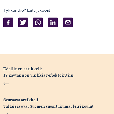
Tykkäsitkö? Laita jakoon!
Artikkelien
Edellinen artikkeli:
selaus
17 käytännön vinkkiä reflektointiin
Seuraava artikkeli:
Tällaisia ovat Suomen suosituimmat leirikoulut