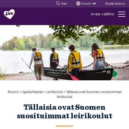
Hae
Suomi
Pyydä tarjous
Siirry
Avaa valikko
sisältöön
Etusivu
>
Ajankohtaista
>
Leirikoulut
>
Tällaisia ovat Suomen suosituimmat
leirikoulut
Tällaisia ovat Suomen
suosituimmat leirikoulut