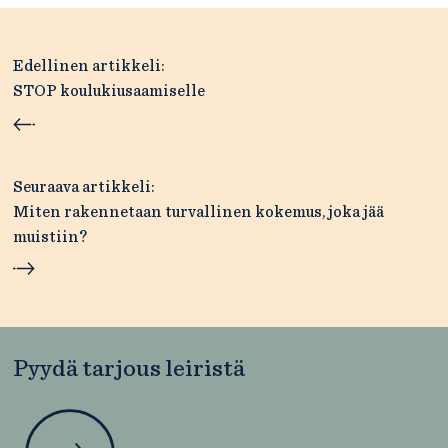
Artikkelien
Edellinen artikkeli:
selaus
STOP koulukiusaamiselle
Seuraava artikkeli:
Miten rakennetaan turvallinen kokemus, joka jää
muistiin?
Pyydä tarjous leiristä