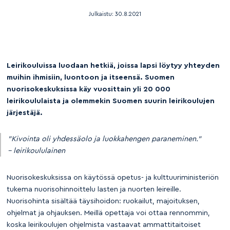
Julkaistu:
30.8.2021
Leirikouluissa luodaan hetkiä, joissa lapsi löytyy yhteyden
muihin ihmisiin, luontoon ja itseensä. Suomen
nuorisokeskuksissa käy vuosittain yli 20 000
leirikoululaista ja olemmekin Suomen suurin leirikoulujen
järjestäjä.
”Kivointa oli yhdessäolo ja luokkahengen paraneminen.”
– leirikoululainen
Nuorisokeskuksissa on käytössä opetus- ja kulttuuriministeriön
tukema nuorisohinnoittelu lasten ja nuorten leireille.
Nuorisohinta sisältää täysihoidon: ruokailut, majoituksen,
ohjelmat ja ohjauksen. Meillä opettaja voi ottaa rennommin,
koska leirikoulujen ohjelmista vastaavat ammattitaitoiset