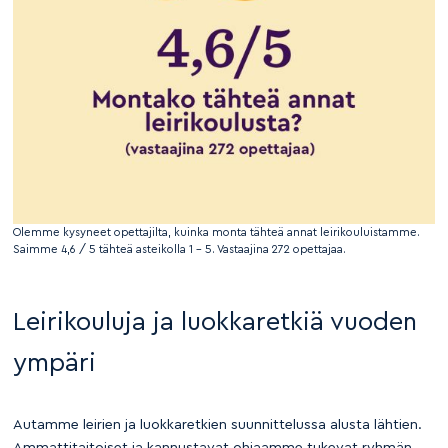
Olemme kysyneet opettajilta, kuinka monta tähteä annat leirikouluistamme.
Saimme 4,6 / 5 tähteä asteikolla 1 – 5. Vastaajina 272 opettajaa.
Leirikouluja ja luokkaretkiä vuoden
ympäri
Autamme leirien ja luokkaretkien suunnittelussa alusta lähtien.
Ammattitaitoiset ja kannustavat ohjaamme tukevat ryhmän