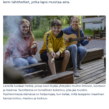
leirin tähtihetket, jotka lapsi muistaa aina.
Leireillä luodaan hetkiä, joissa nuori löytää yhteyden muihin ihmisiin, luontoon
ja itseensä. Tavoitteena on turvallinen kokemus, joka jää muistiin.
Myöhemmässä elämässä on helpompaa, kun tietää, miltä tasapaino maailman
kanssa tuntuu, maistuu ja tuoksuu.