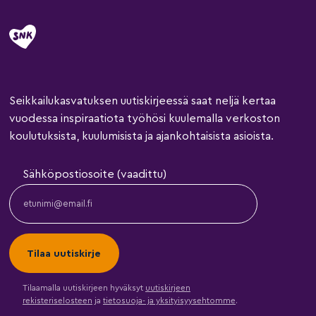
Seikkailukasvatuksen uutiskirjeessä saat neljä kertaa
vuodessa inspiraatiota työhösi kuulemalla verkoston
koulutuksista, kuulumisista ja ajankohtaisista asioista.
Sähköpostiosoite (vaadittu)
Tilaamalla uutiskirjeen hyväksyt
uutiskirjeen
rekisteriselosteen
ja
tietosuoja- ja yksityisyysehtomme
.