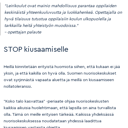
”Leirikoulut ovat mainio mahdollisuus parantaa oppilaiden
keskinäistä yhteenkuuluvuutta ja luokkahenkeä. Opettajalla on
hyvä tilaisuus tutustua oppilaisiin koulun ulkopuolella ja
tarkkailla heitä yhteistyön muodoissa.”
– opettajan palaute
STOP kiusaamiselle
Meillä kiinnitetään erityistä huomiota siihen, että kukaan ei jää
yksin, ja että kaikilla on hyvä olla. Suomen nuorisokeskukset
ovat syrjinnästä vapaata aluetta ja meillä on kiusaamiseen
nollatoleranssi.
”Koko talo kasvattaa” -periaate ohjaa nuorisokeskusten
kaikkia aikuisia huolehtimaan, että lapsilla on aina turvallista
olla. Tämä on meille erityisen tärkeää. Kaikissa yhdeksässä
nuorisokeskuksessa noudatetaan yhdessä laadittua
kiusaamisen vastaista ohjetta.