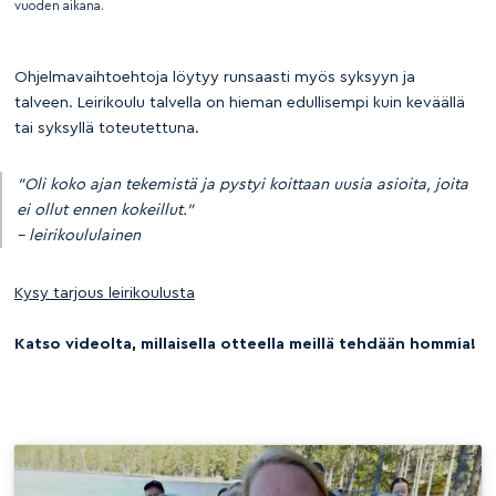
vuoden aikana.
Ohjelmavaihtoehtoja löytyy runsaasti myös syksyyn ja
talveen. Leirikoulu talvella on hieman edullisempi kuin keväällä
tai syksyllä toteutettuna.
”Oli koko ajan tekemistä ja pystyi koittaan uusia asioita, joita
ei ollut ennen kokeillut.”
– leirikoululainen
Kysy tarjous leirikoulusta
Katso videolta, millaisella otteella meillä tehdään hommia!