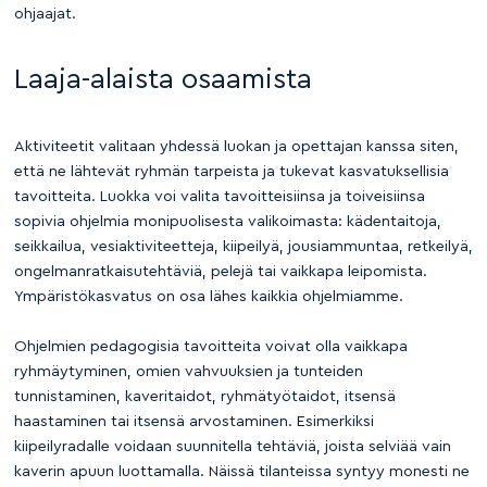
ohjaajat.
Laaja-alaista osaamista
Aktiviteetit valitaan yhdessä luokan ja opettajan kanssa siten,
että ne lähtevät ryhmän tarpeista ja tukevat kasvatuksellisia
tavoitteita. Luokka voi valita tavoitteisiinsa ja toiveisiinsa
sopivia ohjelmia monipuolisesta valikoimasta: kädentaitoja,
seikkailua, vesiaktiviteetteja, kiipeilyä, jousiammuntaa, retkeilyä,
ongelmanratkaisutehtäviä, pelejä tai vaikkapa leipomista.
Ympäristökasvatus on osa lähes kaikkia ohjelmiamme.
Ohjelmien pedagogisia tavoitteita voivat olla vaikkapa
ryhmäytyminen, omien vahvuuksien ja tunteiden
tunnistaminen, kaveritaidot, ryhmätyötaidot, itsensä
haastaminen tai itsensä arvostaminen. Esimerkiksi
kiipeilyradalle voidaan suunnitella tehtäviä, joista selviää vain
kaverin apuun luottamalla. Näissä tilanteissa syntyy monesti ne