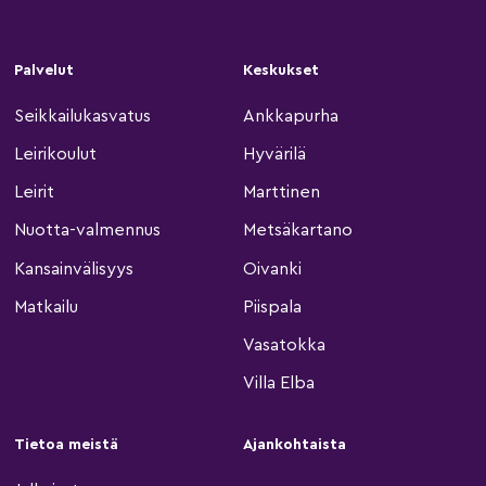
Palvelut
Keskukset
Seikkailukasvatus
Ankkapurha
Leirikoulut
Hyvärilä
Leirit
Marttinen
Nuotta-valmennus
Metsäkartano
Kansainvälisyys
Oivanki
Matkailu
Piispala
Vasatokka
Villa Elba
Tietoa meistä
Ajankohtaista