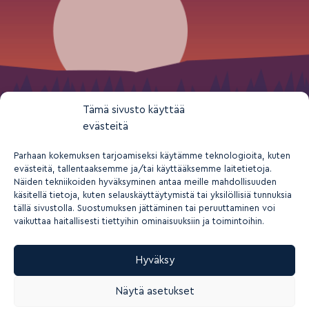
Tämä sivusto käyttää
evästeitä
Parhaan kokemuksen tarjoamiseksi käytämme teknologioita, kuten
evästeitä, tallentaaksemme ja/tai käyttääksemme laitetietoja.
Näiden tekniikoiden hyväksyminen antaa meille mahdollisuuden
käsitellä tietoja, kuten selauskäyttäytymistä tai yksilöllisiä tunnuksia
tällä sivustolla. Suostumuksen jättäminen tai peruuttaminen voi
vaikuttaa haitallisesti tiettyihin ominaisuuksiin ja toimintoihin.
Hyväksy
2026 © Suomen nuorisokeskusyhdistys ry
Näytä asetukset
Tietosuoja- ja yksityisyys
Rekisteriseloste