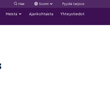
Hae
Suomi
Pyydä tarjous
Meistä
Ajankohtaista
Yhteystiedot
s