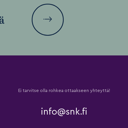
ä
Ei tarvitse olla rohkea ottaakseen yhteyttä!
info@snk.fi