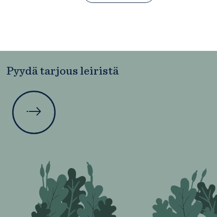
Pyydä tarjous leiristä