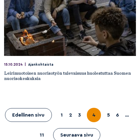
15.10.2024
|
Ajankohtaista
Leirimuotoisen nuorisotyön tulevaisuus huolestuttaa Suomen
nuorisokeskuksia
Edellinen sivu
1
2
3
4
5
6
…
11
Seuraava sivu