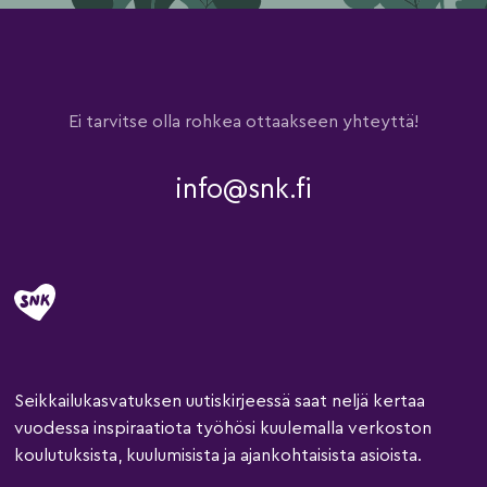
Ei tarvitse olla rohkea ottaakseen yhteyttä!
info@snk.fi
Seikkailukasvatuksen uutiskirjeessä saat neljä kertaa
vuodessa inspiraatiota työhösi kuulemalla verkoston
koulutuksista, kuulumisista ja ajankohtaisista asioista.