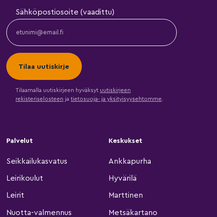
Sähköpostiosoite (vaadittu)
Tilaamalla uutiskirjeen hyväksyt
uutiskirjeen
rekisteriselosteen
ja
tietosuoja- ja yksityisyysehtomme
.
Palvelut
Keskukset
Seikkailukasvatus
Ankkapurha
Leirikoulut
Hyvärilä
Leirit
Marttinen
Nuotta-valmennus
Metsäkartano