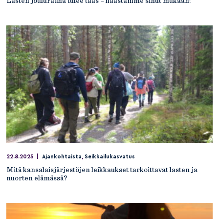
Lasten joulurauha tulee taas – haastamme sinut mukaan!
22.8.2025
|
Ajankohtaista
,
Seikkailukasvatus
Mitä kansalaisjärjestöjen leikkaukset tarkoittavat lasten ja
nuorten elämässä?