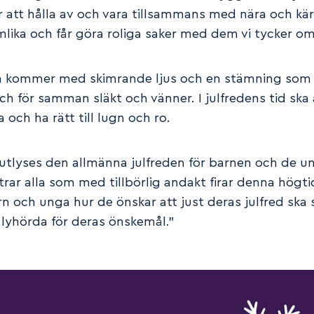
är att hålla av och vara tillsammans med nära och kär
ämlika och får göra roliga saker med dem vi tycker om
n kommer med skimrande ljus och en stämning som
ch för samman släkt och vänner. I julfredens tid ska 
och ha rätt till lugn och ro.
tlyses den allmänna julfreden för barnen och de un
ar alla som med tillbörlig andakt firar denna högti
rn och unga hur de önskar att just deras julfred ska 
 lyhörda för deras önskemål.”