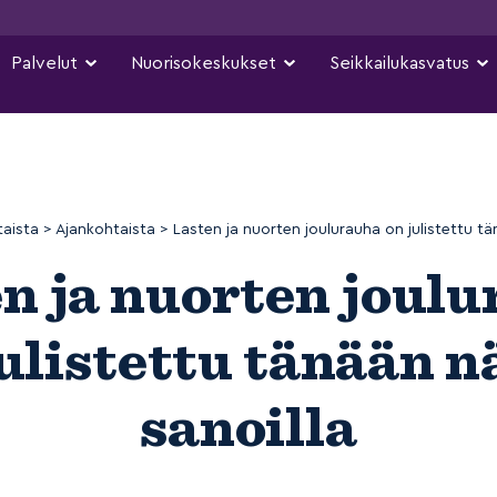
Palvelut
Nuorisokeskukset
Seikkailukasvatus
taista
>
Ajankohtaista
>
Lasten ja nuorten joulurauha on julistettu tän
n ja nuorten joul
ulistettu tänään n
sanoilla