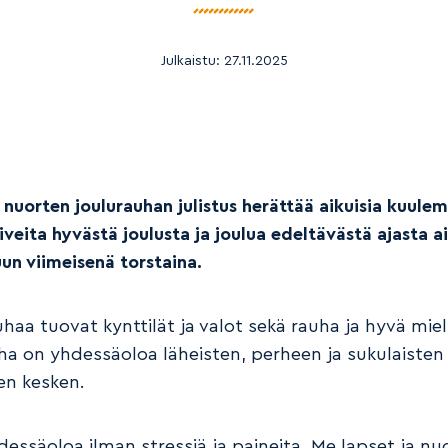
Julkaistu:
27.11.2025
 nuorten joulurauhan julistus herättää aikuisia kuule
iveita hyvästä joulusta ja joulua edeltävästä ajasta a
un viimeisenä torstaina.
haa tuovat kynttilät ja valot sekä rauha ja hyvä mieli
ha on yhdessäoloa läheisten, perheen ja sukulaisten
en kesken.
dessäoloa ilman stressiä ja paineita. Me lapset ja nu