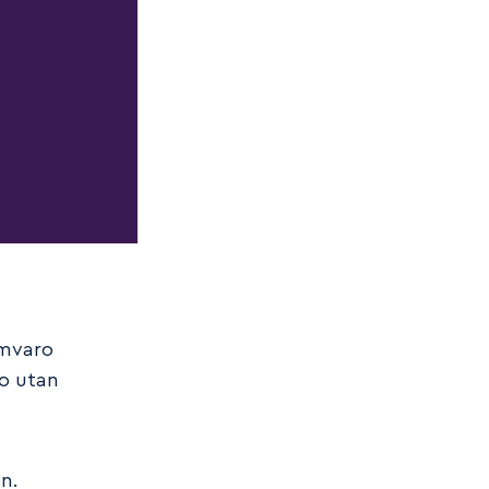
amvaro
ro utan
en.