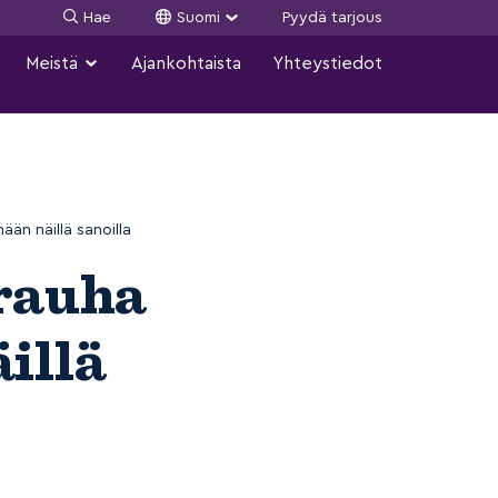
Hae
Suomi
Pyydä tarjous
Meistä
Ajankohtaista
Yhteystiedot
ään näillä sanoilla
urauha
äillä