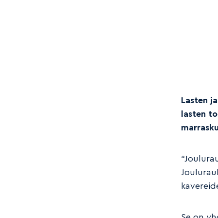
Lasten ja
lasten to
marrasku
“Joulurau
Joulurau
kavereid
Se on yh