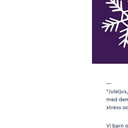
—
”Julelju
med dem 
stress o
Vi barn 