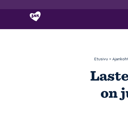
Siirry
sisältöön
Etusivu
>
Ajankoh
Laste
on j