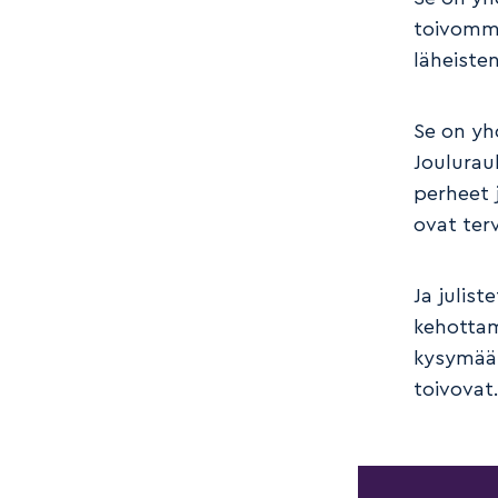
toivomme
läheiste
Se on yh
Joulurau
perheet j
ovat terv
Ja julist
kehottama
kysymään
toivovat.