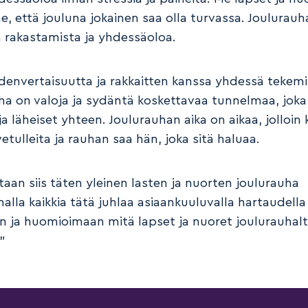
, että jouluna jokainen saa olla turvassa. Joulurauh
n rakastamista ja yhdessäoloa.
denvertaisuutta ja rakkaitten kanssa yhdessä tekemi
ha on valoja ja sydäntä koskettavaa tunnelmaa, joka
a läheiset yhteen. Joulurauhan aika on aikaa, jolloin k
etulleita ja rauhan saa hän, joka sitä haluaa.
etaan siis täten yleinen lasten ja nuorten joulurauha
lla kaikkia tätä juhlaa asiaankuuluvalla hartaudella 
 ja huomioimaan mitä lapset ja nuoret joulurauhal
”