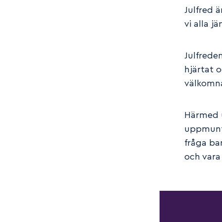
Julfred 
vi alla j
Julfrede
hjärtat o
välkomna 
Härmed u
uppmuntr
fråga ba
och vara