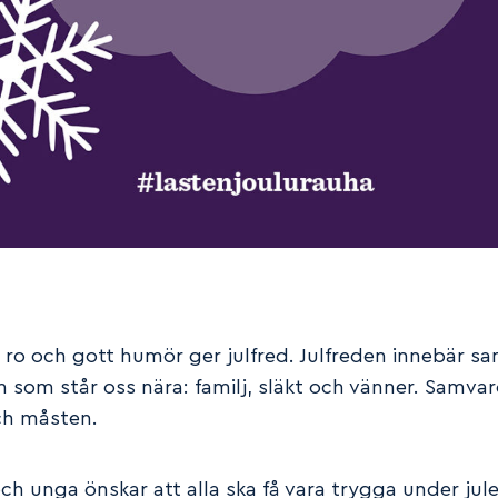
s, ro och gott humör ger julfred. Julfreden innebär s
som står oss nära: familj, släkt och vänner. Samva
ch måsten.
och unga önskar att alla ska få vara trygga under jul