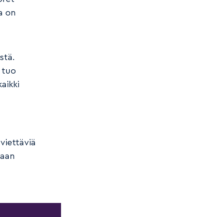
a on
stä.
 tuo
aikki
viettäviä
taan