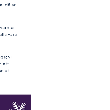
a; då är
.
 värmer
alla vara
ga; vi
d att
se ut,