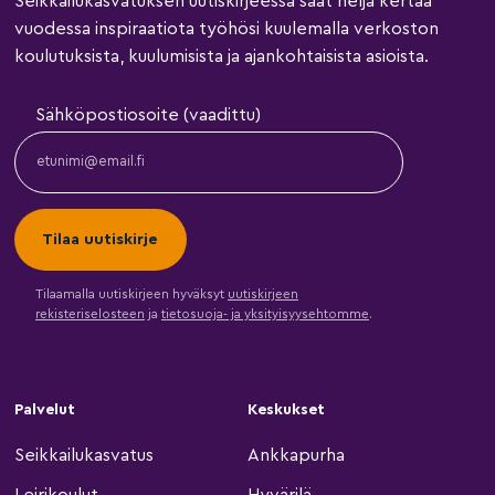
Seikkailukasvatuksen uutiskirjeessä saat neljä kertaa
vuodessa inspiraatiota työhösi kuulemalla verkoston
koulutuksista, kuulumisista ja ajankohtaisista asioista.
Sähköpostiosoite (vaadittu)
Tilaamalla uutiskirjeen hyväksyt
uutiskirjeen
rekisteriselosteen
ja
tietosuoja- ja yksityisyysehtomme
.
Palvelut
Keskukset
Seikkailukasvatus
Ankkapurha
Leirikoulut
Hyvärilä