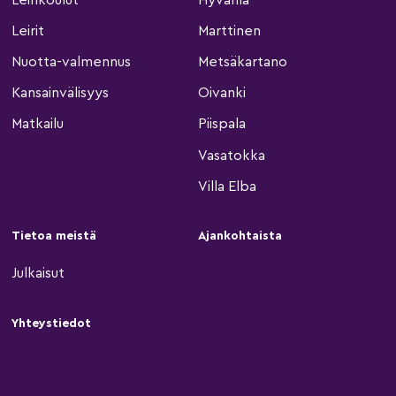
Leirit
Marttinen
Nuotta-valmennus
Metsäkartano
Kansainvälisyys
Oivanki
Matkailu
Piispala
Vasatokka
Villa Elba
Tietoa meistä
Ajankohtaista
Julkaisut
Yhteystiedot