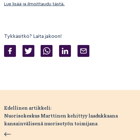
Lue lisää ja ilmoittaudu tästä.
Tykkäsitkö? Laita jakoon!
Artikkelien
Edellinen artikkeli:
selaus
Nuorisokeskus Marttinen kehittyy laadukkaana
kansainvälisenä nuorisotyön toimijana