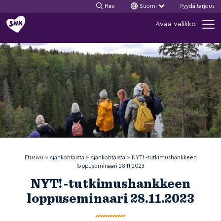
Hae
Suomi
Pyydä tarjous
Siirry
Avaa valikko
sisältöön
Etusivu
>
Ajankohtaista
>
Ajankohtaista
>
NYT! -tutkimushankkeen
loppuseminaari 28.11.2023
NYT! -tutkimushankkeen
loppuseminaari 28.11.2023