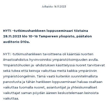
Julkaistu:
16.11.2023
NYT! -tutkimushankkeen loppuseminaari tiistaina
28.11.2023 klo 10–16 Tampereen yliopisto, päätalon
auditorio D10a.
NYT! -tutkimushankkeen tavoitteena oli kääntää nuorten
ilmastoahdistus hyvinvoinniksi ympäristötoimijuuden avulla.
Ympäristöhuolen ja -ahdistuksen käsittelyssä nuoret tarvitsevat
sekä tukea että keinoja vaikuttaa meitä kaikkia ympäröiviin
ympäristöongelmiin. Tämä vaatii kuitenkin suunnitelmallista
panostusta ja tähän hankkeen loppuseminaari haluaa osaltaan
vaikuttaa tuomalla nuoret, asiantuntijat ja yhteiskunnalliset
vaikuttajat saman pöydän ääreen keskustelemaan keinoista
vaikuttaa.