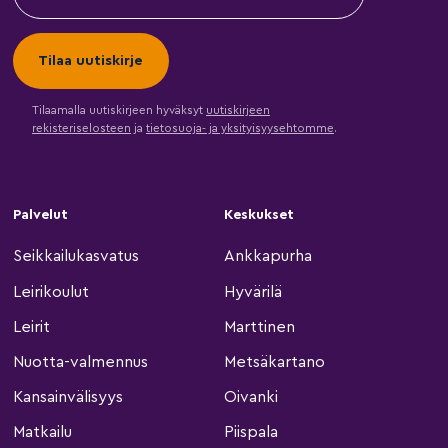
Tilaamalla uutiskirjeen hyväksyt
uutiskirjeen
rekisteriselosteen
ja
tietosuoja- ja yksityisyysehtomme
.
Palvelut
Keskukset
Seikkailukasvatus
Ankkapurha
Leirikoulut
Hyvärilä
Leirit
Marttinen
Nuotta-valmennus
Metsäkartano
Kansainvälisyys
Oivanki
Matkailu
Piispala