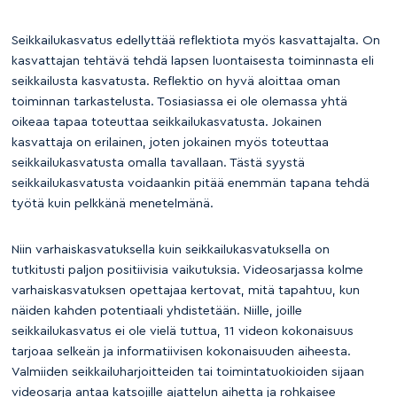
Seikkailukasvatus edellyttää reflektiota myös kasvattajalta. On
kasvattajan tehtävä tehdä lapsen luontaisesta toiminnasta eli
seikkailusta kasvatusta. Reflektio on hyvä aloittaa oman
toiminnan tarkastelusta. Tosiasiassa ei ole olemassa yhtä
oikeaa tapaa toteuttaa seikkailukasvatusta. Jokainen
kasvattaja on erilainen, joten jokainen myös toteuttaa
seikkailukasvatusta omalla tavallaan. Tästä syystä
seikkailukasvatusta voidaankin pitää enemmän tapana tehdä
työtä kuin pelkkänä menetelmänä.
Niin varhaiskasvatuksella kuin seikkailukasvatuksella on
tutkitusti paljon positiivisia vaikutuksia. Videosarjassa kolme
varhaiskasvatuksen opettajaa kertovat, mitä tapahtuu, kun
näiden kahden potentiaali yhdistetään. Niille, joille
seikkailukasvatus ei ole vielä tuttua, 11 videon kokonaisuus
tarjoaa selkeän ja informatiivisen kokonaisuuden aiheesta.
Valmiiden seikkailuharjoitteiden tai toimintatuokioiden sijaan
videosarja antaa katsojille ajattelun aihetta ja rohkaisee