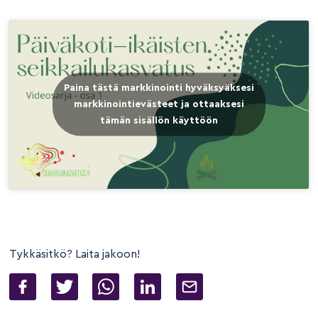
Paina tästä markkinointi hyväksyäksesi
markkinointievästeet ja ottaaksesi
tämän sisällön käyttöön
Tykkäsitkö? Laita jakoon!