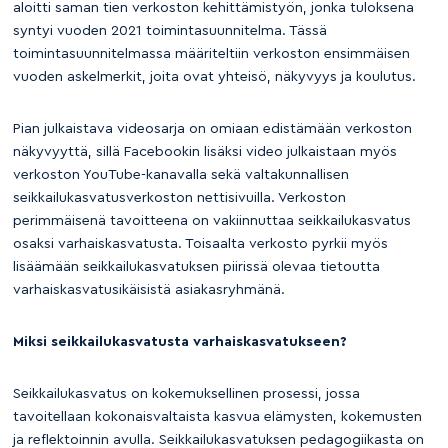
aloitti saman tien verkoston kehittämistyön, jonka tuloksena
syntyi vuoden 2021 toimintasuunnitelma. Tässä
toimintasuunnitelmassa määriteltiin verkoston ensimmäisen
vuoden askelmerkit, joita ovat yhteisö, näkyvyys ja koulutus.
Pian julkaistava videosarja on omiaan edistämään verkoston
näkyvyyttä, sillä Facebookin lisäksi video julkaistaan myös
verkoston YouTube-kanavalla sekä valtakunnallisen
seikkailukasvatusverkoston nettisivuilla. Verkoston
perimmäisenä tavoitteena on vakiinnuttaa seikkailukasvatus
osaksi varhaiskasvatusta. Toisaalta verkosto pyrkii myös
lisäämään seikkailukasvatuksen piirissä olevaa tietoutta
varhaiskasvatusikäisistä asiakasryhmänä.
Miksi seikkailukasvatusta varhaiskasvatukseen?
Seikkailukasvatus on kokemuksellinen prosessi, jossa
tavoitellaan kokonaisvaltaista kasvua elämysten, kokemusten
ja reflektoinnin avulla. Seikkailukasvatuksen pedagogiikasta on