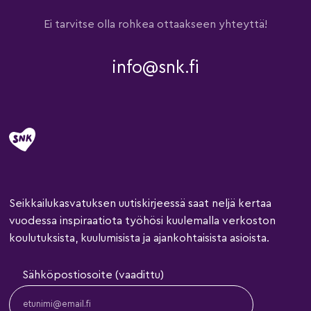
Ei tarvitse olla rohkea ottaakseen yhteyttä!
info@snk.fi
Seikkailukasvatuksen uutiskirjeessä saat neljä kertaa
vuodessa inspiraatiota työhösi kuulemalla verkoston
koulutuksista, kuulumisista ja ajankohtaisista asioista.
Sähköpostiosoite (vaadittu)