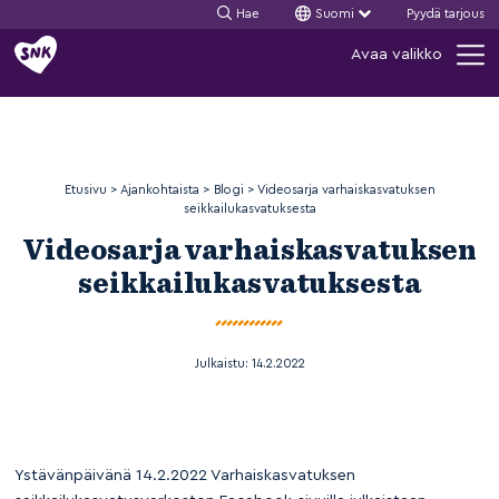
Hae
Suomi
Pyydä tarjous
Siirry
Avaa valikko
sisältöön
Etusivu
>
Ajankohtaista
>
Blogi
>
Videosarja varhaiskasvatuksen
seikkailukasvatuksesta
Videosarja varhaiskasvatuksen
seikkailukasvatuksesta
Julkaistu:
14.2.2022
Ystävänpäivänä 14.2.2022 Varhaiskasvatuksen