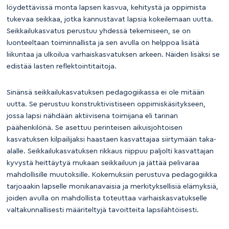
löydettävissä monta lapsen kasvua, kehitystä ja oppimista
tukevaa seikkaa, jotka kannustavat lapsia kokeilemaan uutta.
Seikkailukasvatus perustuu yhdessä tekemiseen, se on
luonteeltaan toiminnallista ja sen avulla on helppoa lisätä
liikuntaa ja ulkoilua varhaiskasvatuksen arkeen. Näiden lisäksi se
edistää lasten reflektointitaitoja.
Sinänsä seikkailukasvatuksen pedagogiikassa ei ole mitään
uutta. Se perustuu konstruktivistiseen oppimiskäsitykseen,
jossa lapsi nähdään aktiivisena toimijana eli tarinan
päähenkilönä. Se asettuu perinteisen aikuisjohtoisen
kasvatuksen kilpailijaksi haastaen kasvattajaa siirtymään taka-
alalle. Seikkailukasvatuksen rikkaus riippuu paljolti kasvattajan
kyvystä heittäytyä mukaan seikkailuun ja jättää pelivaraa
mahdollisille muutoksille. Kokemuksiin perustuva pedagogiikka
tarjoaakin lapselle monikanavaisia ja merkityksellisiä elämyksiä,
joiden avulla on mahdollista toteuttaa varhaiskasvatukselle
valtakunnallisesti määriteltyjä tavoitteita lapsilähtöisesti.