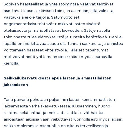
Sopivan haasteelliset ja yhteistoimintaa vaativat tehtävät
asettavat lapset aktiivisen toimijan asemaan, sillä valmiita
vastauksia ei ole tarjolla. Satumuotoiset
ongelmanratkaisutehtävät ruokkivat lasten sisäistä
uteliaisuutta ja mahdollistavat luovuuden. Satujen avulla
toiminnasta tulee elämyksellistä ja tunteita herättävää. Pienille
lapsille on merkittävää saada olla tarinan sankareita ja onnistua
voittamaan haasteet yhteistyöllä. Tällaiset tapahtumat
motivoivat heitä yrittämään sinnikkäästi myös seuraavilla
kerroilla.
Seikkailukasvatuksesta apua lasten ja ammattilaisten
jaksamiseen
Tänä päivänä puhutaan paljon niin lasten kuin ammattisten
jaksamisesta varhaiskasvatuksessa. Kiusaaminen, huono
sisäilma sekä ahtaat ja meluisat sisätilat eivät häiritse
ainoastaan aikuisia vaan vaikuttavat luonnollisesti myös lapsiin.
Vaikka molemmilla osapuolilla on oikeus terveelliseen ja