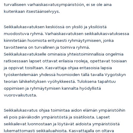
turvalliseen varhaiskasvatusympäristöön, ei se ole aina
kuitenkaan itsestäänselvyys.
Seikkailukasvatuksen keskiössä on yksilö ja yksilöistä
muodostuva ryhmä. Varhaiskasvatuksen seikkailukasvatuksessa
kiinnitetään huomiota erityisesti ryhmäytymiseen, jonka
tavoitteena on turvallinen ja toimiva ryhmä.
Seikkailukasvatukselle ominaisia yhteistoiminnallisia ongelmia
ratkoessaan lapset ottavat erilaisia rooleja, opettavat toisiaan
ja oppivat toisiltaan. Kasvattaja ohjaa eritasoisia lapsia
työskentelemään yhdessä huomioiden tällä tavalla Vygotskyn
teorian lähikehityksen vyöhykkeestä. Tuloksena tapahtuu
oppimisen ja ryhmäytymisen kannalta hyödyllistä
vuorovaikutusta.
Seikkailukasvatus ohjaa toimintaa aidon elämän ympäristöihin
eli pois päiväkodin ympäristöstä ja sisätiloista. Lapset
seikkailevat luonnostaan ja löytävät aidoista ympäristöistä
lukemattomasti seikkailuaihioita. Kasvattajalla on oltava