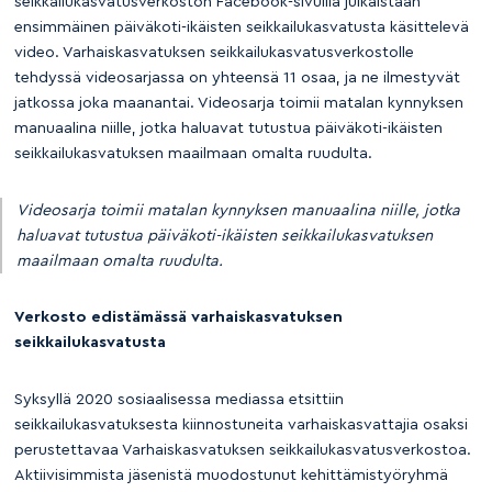
seikkailukasvatusverkoston Facebook-sivuilla julkaistaan
ensimmäinen päiväkoti-ikäisten seikkailukasvatusta käsittelevä
video. Varhaiskasvatuksen seikkailukasvatusverkostolle
tehdyssä videosarjassa on yhteensä 11 osaa, ja ne ilmestyvät
jatkossa joka maanantai. Videosarja toimii matalan kynnyksen
manuaalina niille, jotka haluavat tutustua päiväkoti-ikäisten
seikkailukasvatuksen maailmaan omalta ruudulta.
Videosarja toimii matalan kynnyksen manuaalina niille, jotka
haluavat tutustua päiväkoti-ikäisten seikkailukasvatuksen
maailmaan omalta ruudulta.
Verkosto edistämässä varhaiskasvatuksen
seikkailukasvatusta
Syksyllä 2020 sosiaalisessa mediassa etsittiin
seikkailukasvatuksesta kiinnostuneita varhaiskasvattajia osaksi
perustettavaa Varhaiskasvatuksen seikkailukasvatusverkostoa.
Aktiivisimmista jäsenistä muodostunut kehittämistyöryhmä