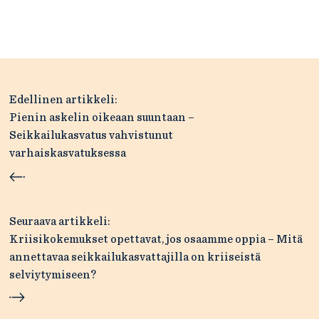
Artikkelien
Edellinen artikkeli:
selaus
Pienin askelin oikeaan suuntaan –
Seikkailukasvatus vahvistunut
varhaiskasvatuksessa
Seuraava artikkeli:
Kriisikokemukset opettavat, jos osaamme oppia – Mitä
annettavaa seikkailukasvattajilla on kriiseistä
selviytymiseen?