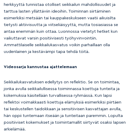
herkkyyttä tunnistaa otolliset seikkailun mahdollisuudet ja
tarttua lasten yllättäviin ideoihin. Toiminnan siirtäminen
esimerkiksi metsään tai kauppakeskukseen vaatii aikuisilta
tietysti aktiivisuutta ja viitseliäisyyttä, mutta tosiasiassa se
antaa enemmän kuin ottaa. Luonnossa vietetyt hetket kun
vaikuttavat varsin positiivisesti työhyvinvointiin.
Ammattilaiselle seikkailukasvatus voikin parhaillaan olla
uudenlainen ja kestävämpi tapa tehdä töitä.
Videosarja kannustaa ajattelemaan
Seikkailukasvatuksen edellytys on reflektio. Se on toimintaa,
jonka avulla seikkailullisessa toiminnassa koettuja tunteita ja
kokemuksia käsitellään turvallisessa ryhmässä. Kun lapsi
reflektoi voimakkaasti koettuja elämyksiä esimerkiksi piirtäen
tai keskustellen taidokkaan ja sensitiivisen kasvattajan avulla,
hän oppii tuntemaan itseään ja tunteitaan paremmin. Lopulta
positiiviset kokemukset ja toimintamallit siirtyvät osaksi lapsen
arkielämää.