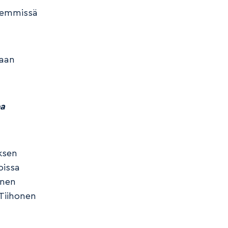
hemmissä
daan
pa
ksen
oissa
inen
Tiihonen