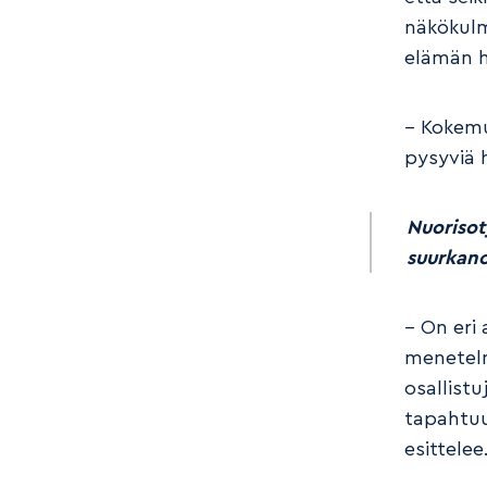
näkökul
elämän h
– Kokemu
pysyviä 
Nuorisot
suurkano
– On eri
menetelm
osallist
tapahtuu
esittelee