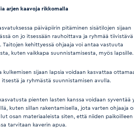
ia arjen kaavoja rikkomalla
svatuksessa päiväpiirin pitäminen sisätilojen sijaan
ässä on jo itsessään rauhoittava ja ryhmää tiivistävä
 Taitojen kehittyessä ohjaaja voi antaa vastuuta
sta, kuten vaikkapa suunnistamisesta, myös lapsille
a kulkemisen sijaan lapsia voidaan kasvattaa ottama
 itsestä ja ryhmästä suunnistamisen avulla.
ukasvatusta pienten lasten kanssa voidaan syventää y
lä, kuten sillan rakentamisella, jota varten ohjaaja 
lut osan materiaaleista siten, että niiden paikoilleen
sa tarvitaan kaverin apua.