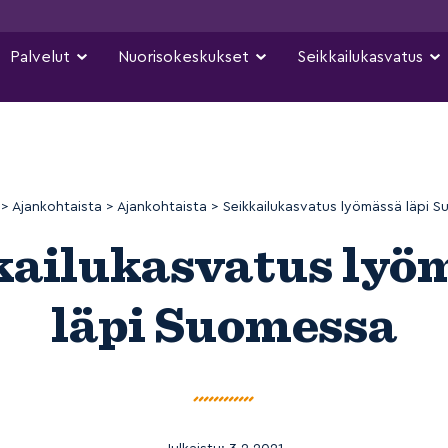
Palvelut
Nuorisokeskukset
Seikkailukasvatus
>
Ajankohtaista
>
Ajankohtaista
>
Seikkailukasvatus lyömässä läpi 
kailukasvatus lyö
läpi Suomessa