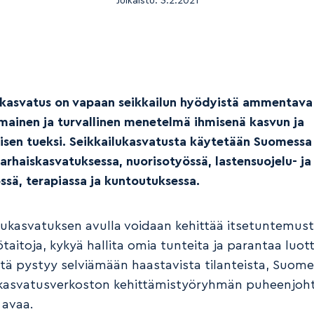
Julkaistu:
3.2.2021
ukasvatus on vapaan seikkailun hyödyistä ammentava
ainen ja turvallinen menetelmä ihmisenä kasvun ja
isen tueksi. Seikkailukasvatusta käytetään Suomess
arhaiskasvatuksessa, nuorisotyössä, lastensuojelu- ja
ssä, terapiassa ja kuntoutuksessa.
ilukasvatuksen avulla voidaan kehittää itsetuntemust
taitoja, kykyä hallita omia tunteita ja parantaa luot
että pystyy selviämään haastavista tilanteista, Suom
ukasvatusverkoston kehittämistyöryhmän puheenjoht
 avaa.