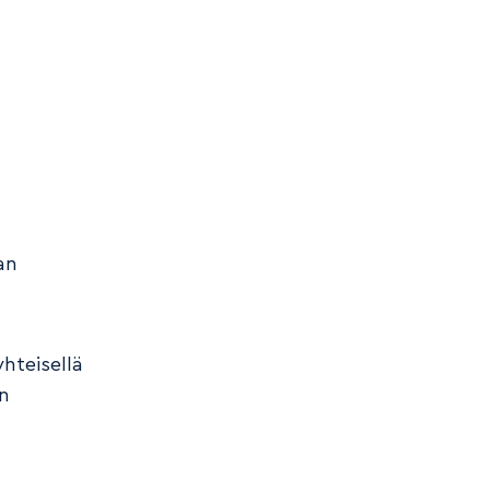
.
an
hteisellä
on