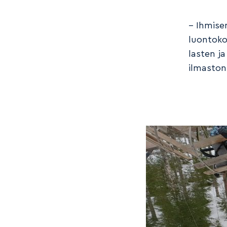
– Ihmise
luontoko
lasten j
ilmaston