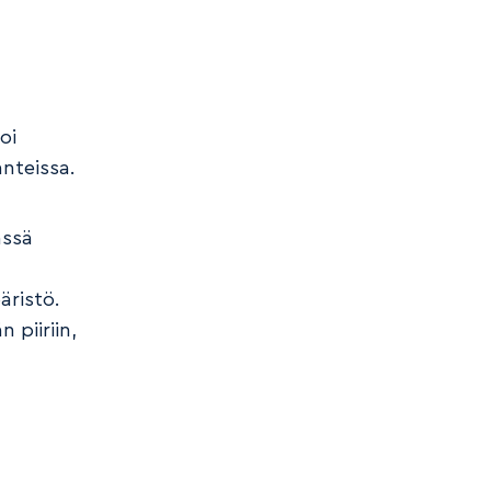
,
oi
anteissa.
ässä
äristö.
 piiriin,