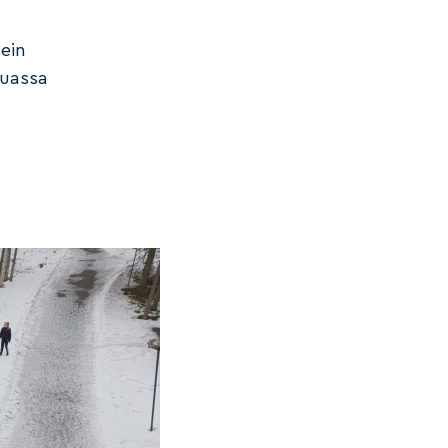
sein
muassa