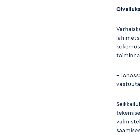
Oivalluks
Varhaiska
lähimets
kokemus.
toiminna
– Jonoss
vastuuta
Seikkail
tekemisel
valmistel
saamises