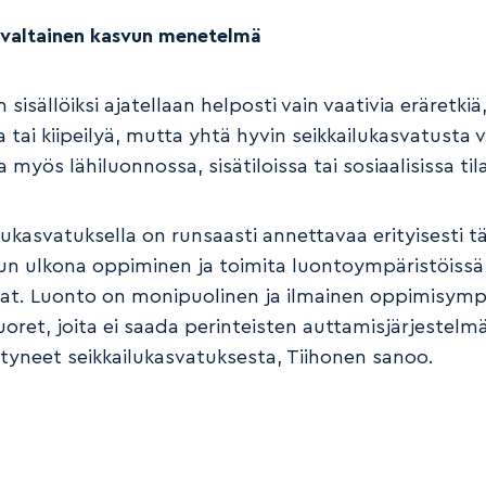
valtainen kasvun menetelmä
n sisällöiksi ajatellaan helposti vain vaativia eräretkiä
tai kiipeilyä, mutta yhtä hyvin seikkailukasvatusta v
 myös lähiluonnossa, sisätiloissa tai sosiaalisissa til
lukasvatuksella on runsaasti annettavaa erityisesti t
kun ulkona oppiminen ja toimita luontoympäristöissä
at. Luonto on monipuolinen ja ilmainen oppimisymp
ret, joita ei saada perinteisten auttamisjärjestelmän
tyneet seikkailukasvatuksesta, Tiihonen sanoo.