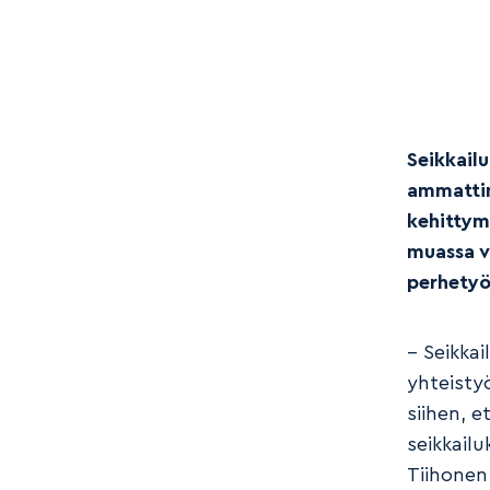
Seikkail
ammattim
kehittym
muassa v
perhetyö
– Seikka
yhteistyö
siihen, 
seikkail
Tiihonen