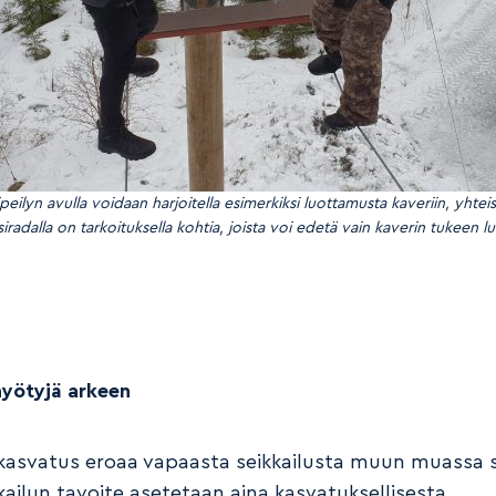
peilyn avulla voidaan harjoitella esimerkiksi luottamusta kaveriin, yhtei
iradalla on tarkoituksella kohtia, joista voi edetä vain kaverin tukeen l
hyötyjä arkeen
ukasvatus eroaa vapaasta seikkailusta muun muassa s
kailun tavoite asetetaan aina kasvatuksellisesta