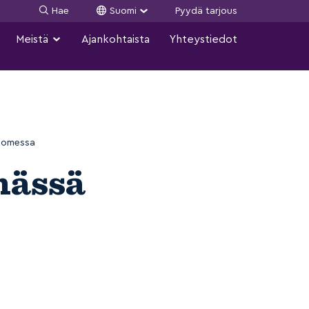
Hae
Suomi
Pyydä tarjous
Meistä
Ajankohtaista
Yhteystiedot
Suomessa
mässä