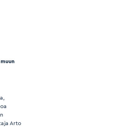
a muun
a,
toa
en
aja Arto