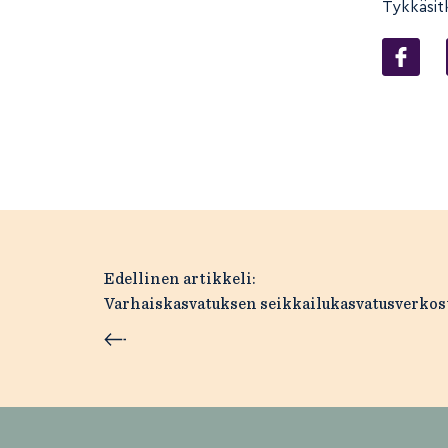
Tykkäsit
Artikkelien
Edellinen artikkeli:
Varhaiskasvatuksen seikkailukasvatusverkos
selaus