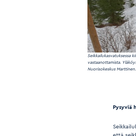
Seikkailukasvatuksessa kii
vastaanottamista. Yläköys
Nuorisokeskus Marttinen.
Pysyviä 
Seikkail
että seik