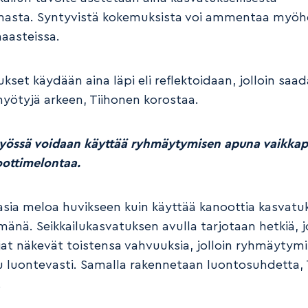
masta. Syntyvistä kokemuksista voi ammentaa myö
aasteissa.
kset käydään aina läpi eli reflektoidaan, jolloin saa
hyötyjä arkeen, Tiihonen korostaa.
yössä voidaan käyttää ryhmäytymisen apuna vaikka
ottimelontaa.
 asia meloa huvikseen kuin käyttää kanoottia kasvatu
änä. Seikkailukasvatuksen avulla tarjotaan hetkiä, j
ujat näkevät toistensa vahvuuksia, jolloin ryhmäytym
 luontevasti. Samalla rakennetaan luontosuhdetta, 
.