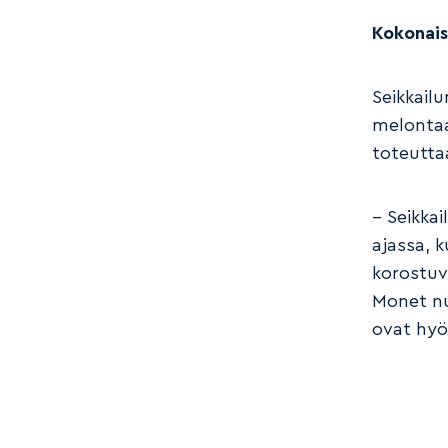
Kokonais
Seikkailu
melontaa 
toteuttaa
– Seikkai
ajassa, 
korostuv
Monet nuo
ovat hyö