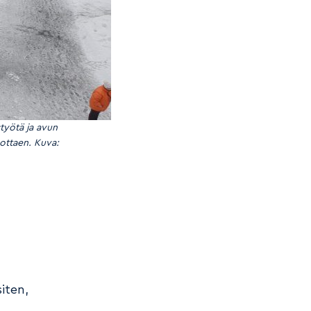
styötä ja avun
uottaen.
Kuva:
iten,