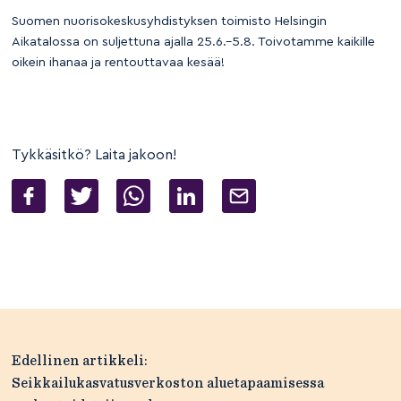
Suomen nuorisokeskusyhdistyksen toimisto Helsingin
Aikatalossa on suljettuna ajalla 25.6.–5.8. Toivotamme kaikille
oikein ihanaa ja rentouttavaa kesää!
Tykkäsitkö? Laita jakoon!
Artikkelien
Edellinen artikkeli:
selaus
Seikkailukasvatusverkoston aluetapaamisessa