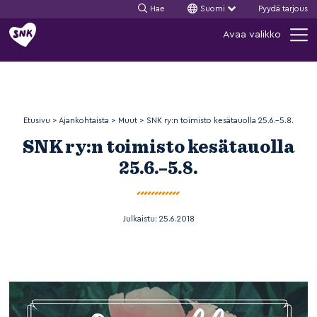
Hae
Suomi
Pyydä tarjous
Siirry
Avaa valikko
sisältöön
Etusivu
>
Ajankohtaista
>
Muut
>
SNK ry:n toimisto kesätauolla 25.6.–5.8.
SNK ry:n toimisto kesätauolla
25.6.–5.8.
Julkaistu:
25.6.2018