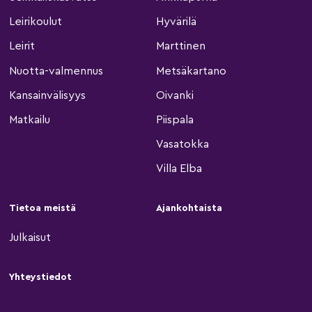
Leirikoulut
Hyvärilä
Leirit
Marttinen
Nuotta-valmennus
Metsäkartano
Kansainvälisyys
Oivanki
Matkailu
Piispala
Vasatokka
Villa Elba
Tietoa meistä
Ajankohtaista
Julkaisut
Yhteystiedot