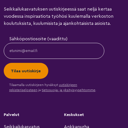
Seikkailukasvatuksen uutiskirjeessä saat neljä kertaa
vuodessa inspiraatiota työhösi kuulemalla verkoston
koulutuksista, kuulumisista ja ajankohtaisista asioista.
Sähköpostiosoite (vaadittu)
Tilaamalla uutiskirjeen hyväksyt
uutiskirjeen
rekisteriselosteen
ja
tietosuoja- ja yksityisyysehtomme
.
Palvelut
Keskukset
Seikkailukasvatus
Ankkapurha