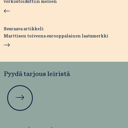
verkostoiduttiin meloen
Seuraava artikkeli:
Marttisen toiveena eurooppalainen laatumerkki
Pyydä tarjous leiristä