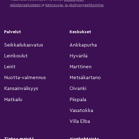
rekisteriselosteen
ja
tietosuoja- ja yksityisyysehtomme
.
Palvelut
Keskukset
Seikkailukasvatus
Ankkapurha
Leirikoulut
Hyvärilä
Leirit
Marttinen
Nuotta-valmennus
Metsäkartano
Kansainvälisyys
Oivanki
Matkailu
Piispala
Vasatokka
Villa Elba
Tietoa meistä
Ajankohtaista