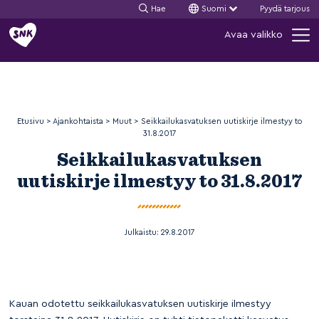
Hae
Suomi
Pyydä tarjous
Siirry
Avaa valikko
sisältöön
Etusivu
>
Ajankohtaista
>
Muut
>
Seikkailukasvatuksen uutiskirje ilmestyy to
31.8.2017
Seikkailukasvatuksen
uutiskirje ilmestyy to 31.8.2017
Julkaistu:
29.8.2017
Kauan odotettu seikkailukasvatuksen uutiskirje ilmestyy