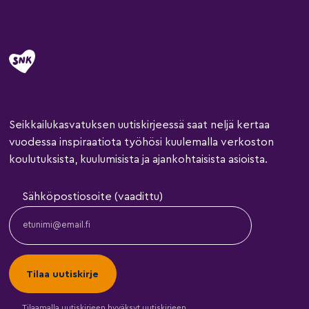
Seikkailukasvatuksen uutiskirjeessä saat neljä kertaa
vuodessa inspiraatiota työhösi kuulemalla verkoston
koulutuksista, kuulumisista ja ajankohtaisista asioista.
Sähköpostiosoite (vaadittu)
Tilaamalla uutiskirjeen hyväksyt
uutiskirjeen