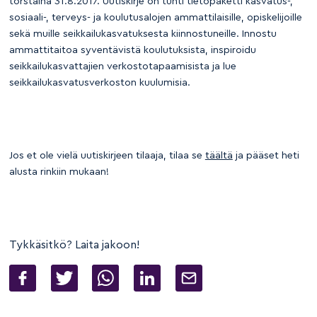
torstaina 31.8.2017. Uutiskirje on tuhti tietopaketti kasvatus-,
sosiaali-, terveys- ja koulutusalojen ammattilaisille, opiskelijoille
sekä muille seikkailukasvatuksesta kiinnostuneille. Innostu
ammattitaitoa syventävistä koulutuksista, inspiroidu
seikkailukasvattajien verkostotapaamisista ja lue
seikkailukasvatusverkoston kuulumisia.
Jos et ole vielä uutiskirjeen tilaaja, tilaa se
täältä
ja pääset heti
alusta rinkiin mukaan!
Tykkäsitkö? Laita jakoon!