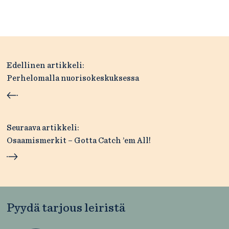
Artikkelien
Edellinen artikkeli:
selaus
Perhelomalla nuorisokeskuksessa
Seuraava artikkeli:
Osaamismerkit – Gotta Catch ’em All!
Pyydä tarjous leiristä