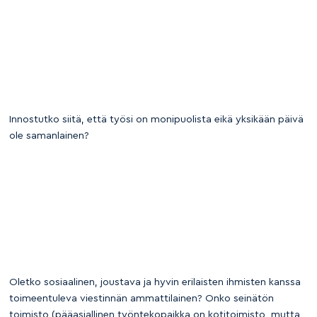
Innostutko siitä, että työsi on monipuolista eikä yksikään päivä
ole samanlainen?
Oletko sosiaalinen, joustava ja hyvin erilaisten ihmisten kanssa
toimeentuleva viestinnän ammattilainen? Onko seinätön
toimisto (pääasiallinen työntekopaikka on kotitoimisto, mutta