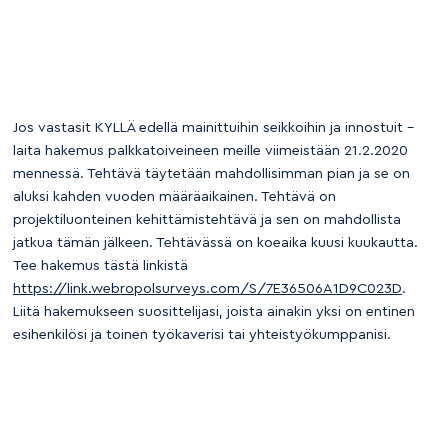
Jos vastasit KYLLÄ edellä mainittuihin seikkoihin ja innostuit –
laita hakemus palkkatoiveineen meille viimeistään 21.2.2020
mennessä. Tehtävä täytetään mahdollisimman pian ja se on
aluksi kahden vuoden määräaikainen. Tehtävä on
projektiluonteinen kehittämistehtävä ja sen on mahdollista
jatkua tämän jälkeen. Tehtävässä on koeaika kuusi kuukautta.
Tee hakemus tästä linkistä
https://link.webropolsurveys.com/S/7E36506A1D9C023D
.
Liitä hakemukseen suosittelijasi, joista ainakin yksi on entinen
esihenkilösi ja toinen työkaverisi tai yhteistyökumppanisi.