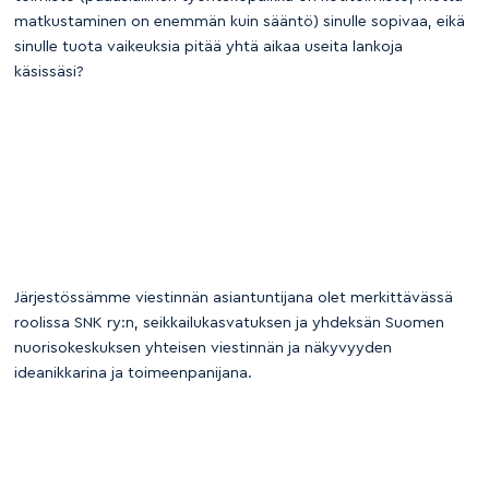
matkustaminen on enemmän kuin sääntö) sinulle sopivaa, eikä
sinulle tuota vaikeuksia pitää yhtä aikaa useita lankoja
käsissäsi?
Järjestössämme viestinnän asiantuntijana olet merkittävässä
roolissa SNK ry:n, seikkailukasvatuksen ja yhdeksän Suomen
nuorisokeskuksen yhteisen viestinnän ja näkyvyyden
ideanikkarina ja toimeenpanijana.