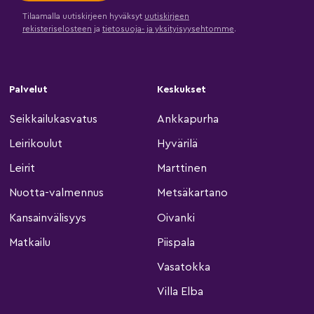
Tilaamalla uutiskirjeen hyväksyt
uutiskirjeen
rekisteriselosteen
ja
tietosuoja- ja yksityisyysehtomme
.
Palvelut
Keskukset
Seikkailukasvatus
Ankkapurha
Leirikoulut
Hyvärilä
Leirit
Marttinen
Nuotta-valmennus
Metsäkartano
Kansainvälisyys
Oivanki
Matkailu
Piispala
Vasatokka
Villa Elba