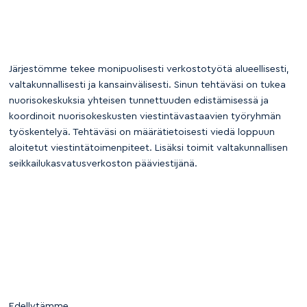
Järjestömme tekee monipuolisesti verkostotyötä alueellisesti,
valtakunnallisesti ja kansainvälisesti. Sinun tehtäväsi on tukea
nuorisokeskuksia yhteisen tunnettuuden edistämisessä ja
koordinoit nuorisokeskusten viestintävastaavien työryhmän
työskentelyä. Tehtäväsi on määrätietoisesti viedä loppuun
aloitetut viestintätoimenpiteet. Lisäksi toimit valtakunnallisen
seikkailukasvatusverkoston pääviestijänä.
Edellytämme