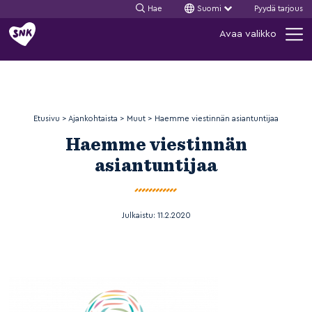
Hae
Suomi
Pyydä tarjous
Siirry
Avaa valikko
sisältöön
Etusivu
>
Ajankohtaista
>
Muut
>
Haemme viestinnän asiantuntijaa
Haemme viestinnän
asiantuntijaa
Julkaistu:
11.2.2020