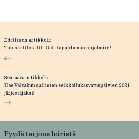
Artikkelien
Edellinen artikkeli:
selaus
Tutustu Ulos–Ut–Out -tapahtuman ohjelmiin!
Seuraava artikkeli:
Hae Valtakunnallisten seikkailukasvatuspäivien 2021
järjestäjäksi!
Pyydä tarjous leiristä