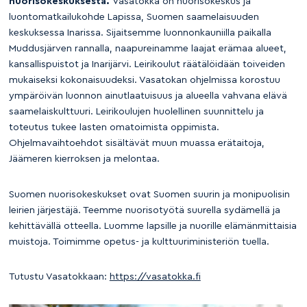
nuorisokeskuksesta.
Vasatokka on nuorisokeskus ja
luontomatkailukohde Lapissa, Suomen saamelaisuuden
keskuksessa Inarissa. Sijaitsemme luonnonkauniilla paikalla
Muddusjärven rannalla, naapureinamme laajat erämaa alueet,
kansallispuistot ja Inarijärvi. Leirikoulut räätälöidään toiveiden
mukaiseksi kokonaisuudeksi. Vasatokan ohjelmissa korostuu
ympäröivän luonnon ainutlaatuisuus ja alueella vahvana elävä
saamelaiskulttuuri. Leirikoulujen huolellinen suunnittelu ja
toteutus tukee lasten omatoimista oppimista.
Ohjelmavaihtoehdot sisältävät muun muassa erätaitoja,
Jäämeren kierroksen ja melontaa.
Suomen nuorisokeskukset ovat Suomen suurin ja monipuolisin
leirien järjestäjä. Teemme nuorisotyötä suurella sydämellä ja
kehittävällä otteella. Luomme lapsille ja nuorille elämänmittaisia
muistoja. Toimimme opetus- ja kulttuuriministeriön tuella.
Tutustu Vasatokkaan:
https://vasatokka.fi