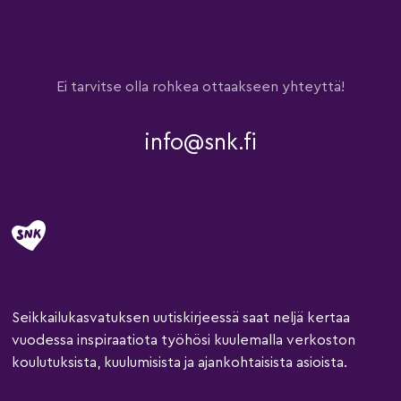
Ei tarvitse olla rohkea ottaakseen yhteyttä!
info@snk.fi
Seikkailukasvatuksen uutiskirjeessä saat neljä kertaa
vuodessa inspiraatiota työhösi kuulemalla verkoston
koulutuksista, kuulumisista ja ajankohtaisista asioista.