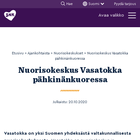
Hae
Suomi
Pyydä tarjous
Siirry
Avaa valikko
sisältöön
Etusivu
>
Ajankohtaista
>
Nuorisokeskukset
>
Nuorisokeskus Vasatokka
pähkinänkuoressa
Nuorisokeskus Vasatokka
pähkinänkuoressa
Julkaistu:
20.10.2020
Vasatokka on yksi Suomen yhdeksästä valtakunnallisesta