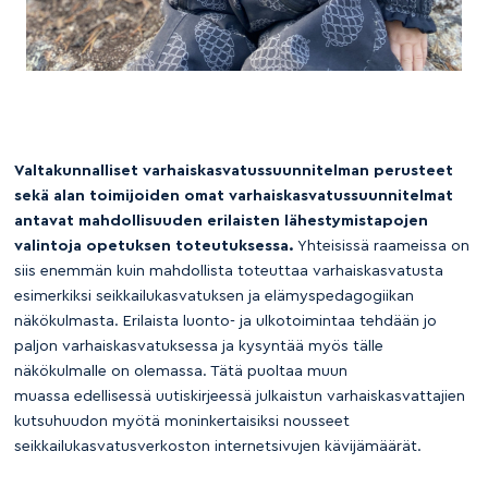
Valtakunnalliset varhaiskasvatussuunnitelman perusteet
sekä alan toimijoiden omat varhaiskasvatussuunnitelmat
antavat mahdollisuuden erilaisten lähestymistapojen
valintoja opetuksen toteutuksessa.
Yhteisissä raameissa on
siis enemmän kuin mahdollista toteuttaa varhaiskasvatusta
esimerkiksi seikkailukasvatuksen ja elämyspedagogiikan
näkökulmasta. Erilaista luonto- ja ulkotoimintaa tehdään jo
paljon varhaiskasvatuksessa ja kysyntää myös tälle
näkökulmalle on olemassa. Tätä puoltaa muun
muassa edellisessä uutiskirjeessä julkaistun varhaiskasvattajien
kutsuhuudon myötä moninkertaisiksi nousseet
seikkailukasvatusverkoston internetsivujen kävijämäärät.