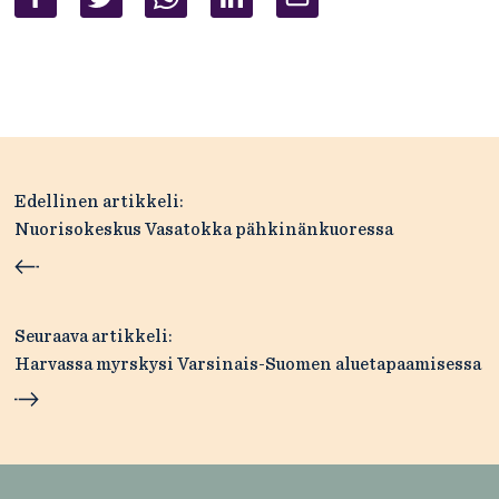
Artikkelien
Edellinen artikkeli:
selaus
Nuorisokeskus Vasatokka pähkinänkuoressa
Seuraava artikkeli:
Harvassa myrskysi Varsinais-Suomen aluetapaamisessa