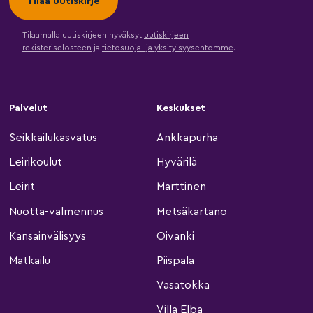
Tilaamalla uutiskirjeen hyväksyt
uutiskirjeen
rekisteriselosteen
ja
tietosuoja- ja yksityisyysehtomme
.
Palvelut
Keskukset
Seikkailukasvatus
Ankkapurha
Leirikoulut
Hyvärilä
Leirit
Marttinen
Nuotta-valmennus
Metsäkartano
Kansainvälisyys
Oivanki
Matkailu
Piispala
Vasatokka
Villa Elba