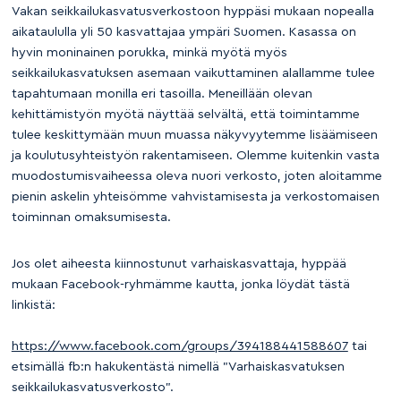
Vakan seikkailukasvatusverkostoon hyppäsi mukaan nopealla
aikataululla yli 50 kasvattajaa ympäri Suomen. Kasassa on
hyvin moninainen porukka, minkä myötä myös
seikkailukasvatuksen asemaan vaikuttaminen alallamme tulee
tapahtumaan monilla eri tasoilla. Meneillään olevan
kehittämistyön myötä näyttää selvältä, että toimintamme
tulee keskittymään muun muassa näkyvyytemme lisäämiseen
ja koulutusyhteistyön rakentamiseen. Olemme kuitenkin vasta
muodostumisvaiheessa oleva nuori verkosto, joten aloitamme
pienin askelin yhteisömme vahvistamisesta ja verkostomaisen
toiminnan omaksumisesta.
Jos olet aiheesta kiinnostunut varhaiskasvattaja, hyppää
mukaan Facebook-ryhmämme kautta, jonka löydät tästä
linkistä:
https://www.facebook.com/groups/394188441588607
tai
etsimällä fb:n hakukentästä nimellä ”Varhaiskasvatuksen
seikkailukasvatusverkosto”.