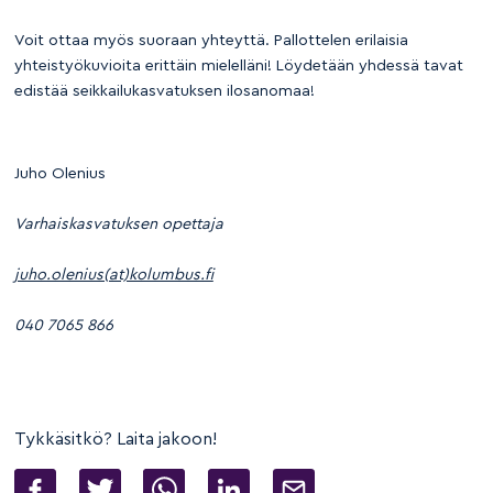
Voit ottaa myös suoraan yhteyttä. Pallottelen erilaisia
yhteistyökuvioita erittäin mielelläni! Löydetään yhdessä tavat
edistää seikkailukasvatuksen ilosanomaa!
Juho Olenius
Varhaiskasvatuksen opettaja
juho.olenius(at)kolumbus.fi
040 7065 866
Tykkäsitkö? Laita jakoon!