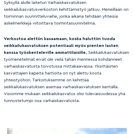
Syksyllä alulle laitetun Varhaiskasvatuksen
seikkailukasvatusverkoston kehittämistyö jatkuu. Meneillään on
toiminnan suunnitteluvaihe, jonka aikana tehdään yhteisiä
askelmerkkejä viitoittava toimintasuunnitelma.
Verkostoa alettiin kasaamaan, koska haluttiin tuoda
seikkailukasvatuksen potentiaali myös pienten lasten
kanssa työskenteleville ammattilaisille.
Seikkailukasvatuksen
työmenetelmät eivät ole vielä tähän mennessä kohdanneet
varhaiskasvatusta toivotussa mittakaavassa. Yksittäisten
kasvattajien kapeita hartioita on nyt alettu koota
yhteistyöhön. Tarkoituksemme on kehittää
seikkailukasvatuksen asemaa varhaiskasvatuksen kentällä.
Visiomme mukaan seikkailukasvatus olisi tulevaisuudessa yhä
tunnustetumpi osa varhaiskasvatusta.