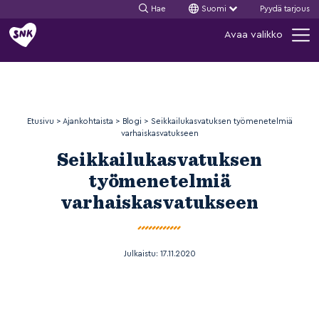
Hae
Suomi
Pyydä tarjous
Siirry
Avaa valikko
sisältöön
Etusivu
>
Ajankohtaista
>
Blogi
>
Seikkailukasvatuksen työmenetelmiä
varhaiskasvatukseen
Seikkailukasvatuksen
työmenetelmiä
varhaiskasvatukseen
Julkaistu:
17.11.2020