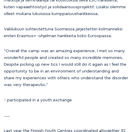
matkoja ja seminaareja tai koulutuksia sekä ESC-hankkeita,
kuten vapaaehtoistyö ja solidaarisuusprojektit. Lisäksi olemme
olleet mukana lukuisissa kumppanuushankkeissa.
Väkilukuun suhteutettuna Suomessa järjestettiin kolmanneksi
eniten Erasmus+ -ohjelman hankkeita koko Euroopassa.
”Overall the camp was an amazing experience. I met so many
wonderful people and created so many incredible memories.
Despite picking up new tics I would still do it again as I feel the
opportunity to be in an environment of understanding and
share my experiences with others who understand the disorder
was very therapeutic.”
– participated in a youth exchange
……
Last year the Finnish Youth Centres coordinated altogether 32