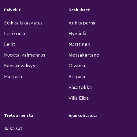
Palvelut
Keskukset
Seikkailukasvatus
Ankkapurha
Leirikoulut
Hyvärilä
Leirit
Marttinen
Nuotta-valmennus
Metsäkartano
Kansainvälisyys
Oivanki
Matkailu
Piispala
Vasatokka
Villa Elba
Tietoa meistä
Ajankohtaista
Julkaisut