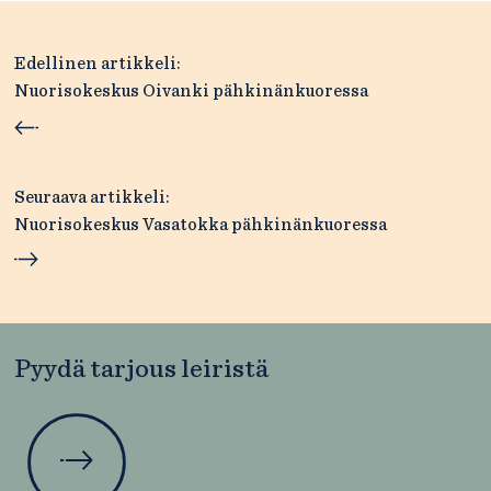
Artikkelien
Edellinen artikkeli:
selaus
Nuorisokeskus Oivanki pähkinänkuoressa
Seuraava artikkeli:
Nuorisokeskus Vasatokka pähkinänkuoressa
Pyydä tarjous leiristä