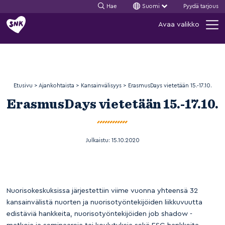
Hae
Suomi
Pyydä tarjous
Siirry
Avaa valikko
sisältöön
Etusivu
>
Ajankohtaista
>
Kansainvälisyys
>
ErasmusDays vietetään 15.-17.10.
ErasmusDays vietetään 15.-17.10.
Julkaistu:
15.10.2020
Nuorisokeskuksissa järjestettiin viime vuonna yhteensä 32
kansainvälistä nuorten ja nuorisotyöntekijöiden liikkuvuutta
edistäviä hankkeita, nuorisotyöntekijöiden job shadow -