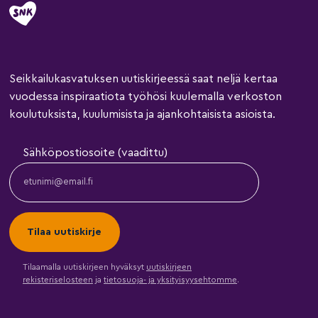
Seikkailukasvatuksen uutiskirjeessä saat neljä kertaa
vuodessa inspiraatiota työhösi kuulemalla verkoston
koulutuksista, kuulumisista ja ajankohtaisista asioista.
Sähköpostiosoite (vaadittu)
Tilaamalla uutiskirjeen hyväksyt
uutiskirjeen
rekisteriselosteen
ja
tietosuoja- ja yksityisyysehtomme
.