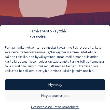
Tämä sivusto käyttää
evästeitä
Parhaan kokemuksen tarjoamiseksi käytämme teknologioita, kuten
evästeitä, tallentaaksemme ja/tai käyttääksemme laitetietoja.
Näiden tekniikoiden hyväksyminen antaa meille mahdollisuuden
käsitellä tietoja, kuten selauskäyttäytymistä tai yksilöllisiä tunnuksia
tällä sivustolla. Suostumuksen jättäminen tai peruuttaminen voi
vaikuttaa haitallisesti tiettyihin ominaisuuksiin ja toimintoihin.
Hyväksy
2026 © Suomen nuorisokeskusyhdistys ry
Näytä asetukset
Tietosuoja- ja yksityisyys
Rekisteriseloste
Saavutettavuusseloste
Evästeasetukset
Evästeseloste
Tietosuojaseloste