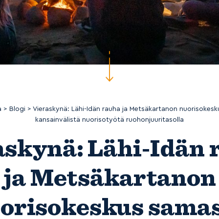
a
>
Blogi
>
Vieraskynä: Lähi-Idän rauha ja Metsäkartanon nuorisokes
kansainvälistä nuorisotyötä ruohonjuuritasolla
askynä: Lähi-Idän 
ja Metsäkartanon
orisokeskus sama