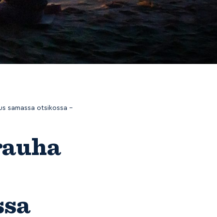
kus samassa otsikossa –
rauha
ssa