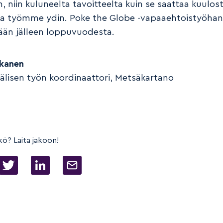
 niin kuluneelta tavoitteelta kuin se saattaa kuulost
lla työmme ydin. Poke the Globe -vapaaehtoistyöha
tään jälleen loppuvuodesta.
skanen
älisen työn koordinaattori, Metsäkartano
kö? Laita jakoon!