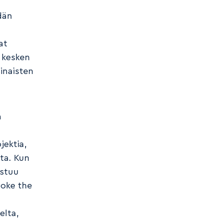
dän
at
 kesken
inaisten
a
ektia,
ta. Kun
istuu
Poke the
elta,