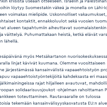
in kriisistä useaan otteeseen. Israelin ja Palestiinan
koihin löytyy Suomestakin väkeä ja monella on Lähi-I
seen voimakas mielipide. Uskonnolliset vakaumukset,
ohtaiset kontaktit, ennakkoluulot sekä vuosien tuom
at alueen tapahtumiin aiheuttavat suomalaistenkin
ja väittelyä. Puhumattakaan heistä, ketkä elävät vars
en lähellä.
esäpäivänä myös Metsäkartanon nuorisokeskuksess
ralla linjat kävivät kuumana. Olemme vuosittaiseen
 järjestämässä kansainvälistä vapaaehtoistyön proj
apuu vapaaehtoistyöntekijöitä kahdeksasta eri maas
jälkimainingeissa rajat hiljalleen avautuvat, mahdoll
oopan solidaarisuusjoukot -ohjelman rahoittaman 
ankkeen toteuttaminen. Rautavaaralle on tulossa
oisia tekemään kansainvälisyyskasvatusta EU:n alue