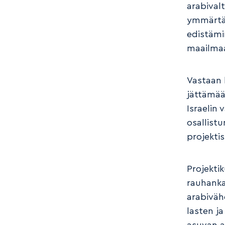
arabival
ymmärtäm
edistämi
maailmaa
Vastaan 
jättämää
Israelin 
osallist
projektis
Projekti
rauhanka
arabiväh
lasten j