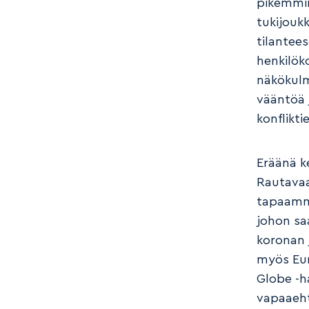
pikemmink
tukijouk
tilantee
henkilök
näkökulm
vääntöä 
konflikti
Eräänä k
Rautavaa
tapaamme
johon sa
koronan 
myös Eur
Globe -h
vapaaeht