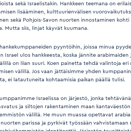
tioista sekä Israelistakin. Hankkeen teemana on erila
isen lisääminen, kulttuurienvälisen vuorovaikutuk
nen sekä Pohjois-Savon nuorten innostaminen kohti
. Mutta siis, linjat käyvät kuumana.
hankekumppaneiden pyyntöihin, joissa minua pyyd
n Israel ulos hankkeesta, koska jännite arabimaiden 
välillä on liian suuri. Koen painetta tehdä valintoja er
umisen välillä. Jos vaan jättäisimme yhden kumppanin
ta, ei latautuneita kohtaamisia paikan päällä tulisi.
kumppanimme Israelissa on järjestö, jonka tehtävän
svatus ja siltojen rakentaminen maan kantaväestön 
emmistön välillä. He muun muassa opettavat arabian
a nuorten parissa ja pyrkivät työssään vahvistamaan