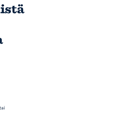
istä
a
tai