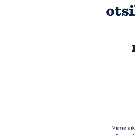
ots
Viime ai