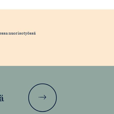
essa nuorisotyössä
ä