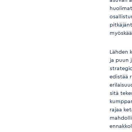
asuvan a
huolimat
osallist
pitkäjän
myöskään
Lähden k
ja puun 
strategi
edistää 
erilaisu
sitä tek
kumppani
rajaa ke
mahdolli
ennakkol