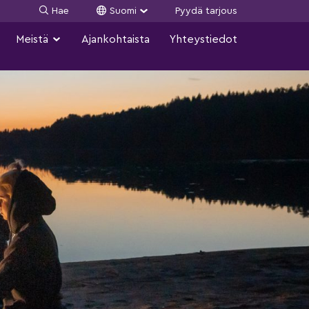
Hae
Suomi
Pyydä tarjous
Meistä
Ajankohtaista
Yhteystiedot