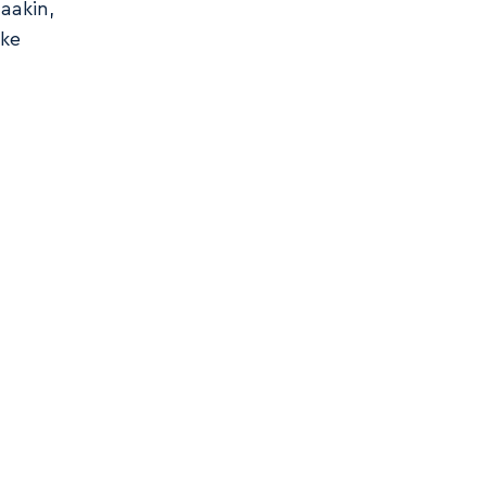
aakin,
nke