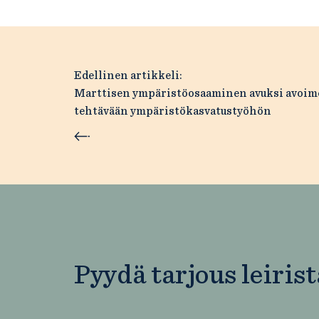
Artikkelien
Edellinen artikkeli:
Marttisen ympäristöosaaminen avuksi avoim
selaus
tehtävään ympäristökasvatustyöhön
Pyydä tarjous leirist