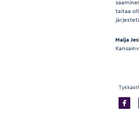
saaminen,
taitaa o
järjeste
Maija Je
Kansainv
Tykkäsit