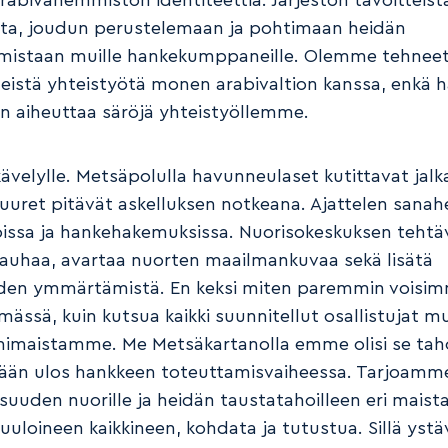
rabivähemmistön identiteettiä. Järjestön tavoitteist
ta, joudun perustelemaan ja pohtimaan heidän
umistaan muille hankekumppaneille. Olemme tehnee
teistä yhteistyötä monen arabivaltion kanssa, enkä h
 aiheuttaa säröjä yhteistyöllemme.
ävelylle. Metsäpolulla havunneulaset kutittavat jalk
juuret pitävät askelluksen notkeana. Ajattelen sanah
oissa ja hankehakemuksissa. Nuorisokeskuksen tehtä
rauhaa, avartaa nuorten maailmankuvaa sekä lisätä
uden ymmärtämistä. En keksi miten paremmin voisim
emässä, kuin kutsua kaikki suunnitellut osallistujat 
maistamme. Me Metsäkartanolla emme olisi se taho
tään ulos hankkeen toteuttamisvaiheessa. Tarjoamm
suuden nuorille ja heidän taustatahoilleen eri maista
uuloineen kaikkineen, kohdata ja tutustua. Sillä ystä