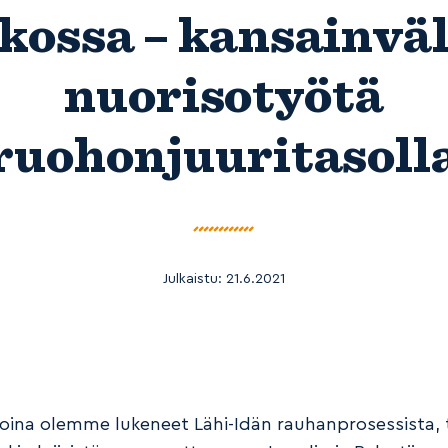
ikossa – kansainväl
nuorisotyötä
ruohonjuuritasoll
Julkaistu:
21.6.2021
koina olemme lukeneet Lähi-Idän rauhanprosessista, 