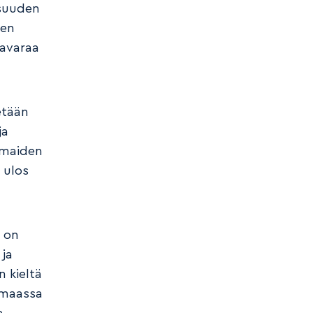
isuuden
sen
 avaraa
etään
ja
i maiden
 ulos
ä on
ja
 kieltä
 maassa