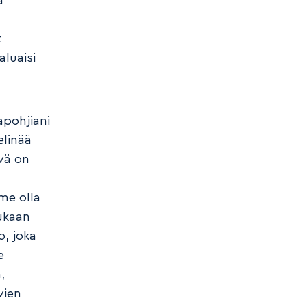
a
t
aluaisi
apohjiani
elinää
vä on
me olla
mukaan
, joka
e
,
vien