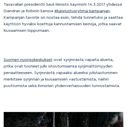
Tasavallan presidentti Sauli Niinistö käynnisti 14.3.2017 yhdessä
Diandran ja Robinin kanssa
#kannustusryhmä-kampanjan
.
Kampanjan tavoite on nostaa esiin, tehdä tunnetuksi ja saattaa
käyttöön hyväksi koettuja kannustamisen keinoja, jotka saavat
kiusaamisen loppumaan.
Suomen nuorisokeskukset
ovat syrjinnästä vapaita alueita,
jotka ovat tuoneet julki sitoutumisensa syrjimättömyyden
periaatteeseen. Syrjinnästä vapaaksi alueeksi julistautuminen
merkitsee syrjinnän ja kiusaamisen vastustamista, näihin
puuttumista sekä ihmisten yhdenvertaisuuden tunnustamista.