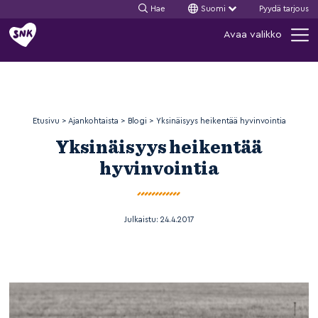
Hae
Suomi
Pyydä tarjous
Siirry
Avaa valikko
sisältöön
Etusivu
>
Ajankohtaista
>
Blogi
>
Yksinäisyys heikentää hyvinvointia
Yksinäisyys heikentää
hyvinvointia
Julkaistu:
24.4.2017