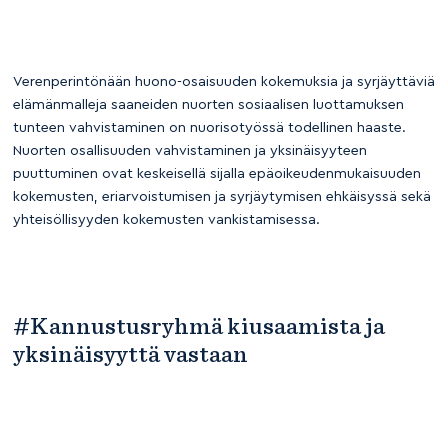
Verenperintönään huono-osaisuuden kokemuksia ja syrjäyttäviä
elämänmalleja saaneiden nuorten sosiaalisen luottamuksen
tunteen vahvistaminen on nuorisotyössä todellinen haaste.
Nuorten osallisuuden vahvistaminen ja yksinäisyyteen
puuttuminen ovat keskeisellä sijalla epäoikeudenmukaisuuden
kokemusten, eriarvoistumisen ja syrjäytymisen ehkäisyssä sekä
yhteisöllisyyden kokemusten vankistamisessa.
#Kannustusryhmä kiusaamista ja
yksinäisyyttä vastaan