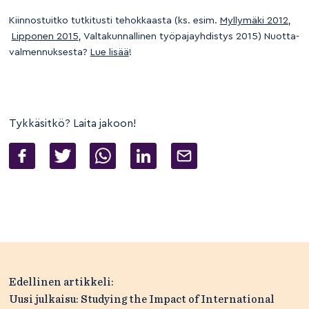
Kiinnostuitko tutkitusti tehokkaasta (ks. esim.
Myllymäki 2012
,
Lipponen 2015
, Valtakunnallinen työpajayhdistys 2015) Nuotta-
valmennuksesta?
Lue lisää
!
Tykkäsitkö? Laita jakoon!
Artikkelien
Edellinen artikkeli:
selaus
Uusi julkaisu: Studying the Impact of International