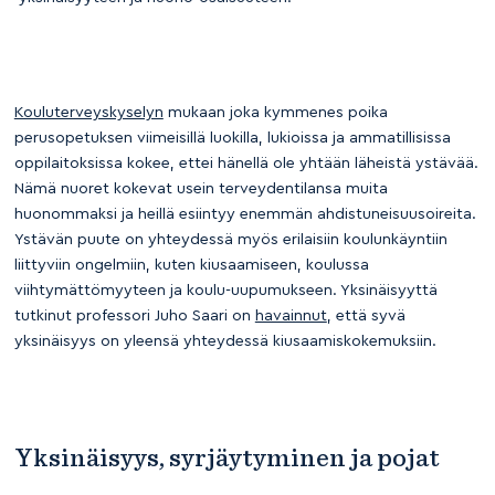
Kouluterveyskyselyn
mukaan joka kymmenes poika
perusopetuksen viimeisillä luokilla, lukioissa ja ammatillisissa
oppilaitoksissa kokee, ettei hänellä ole yhtään läheistä ystävää.
Nämä nuoret kokevat usein terveydentilansa muita
huonommaksi ja heillä esiintyy enemmän ahdistuneisuusoireita.
Ystävän puute on yhteydessä myös erilaisiin koulunkäyntiin
liittyviin ongelmiin, kuten kiusaamiseen, koulussa
viihtymättömyyteen ja koulu-uupumukseen. Yksinäisyyttä
tutkinut professori Juho Saari on
havainnut
, että syvä
yksinäisyys on yleensä yhteydessä kiusaamiskokemuksiin.
Yksinäisyys, syrjäytyminen ja pojat