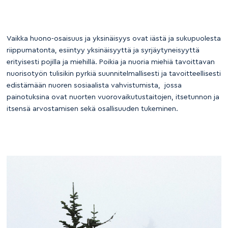
Vaikka huono-osaisuus ja yksinäisyys ovat iästä ja sukupuolesta
riippumatonta, esiintyy yksinäisyyttä ja syrjäytyneisyyttä
erityisesti pojilla ja miehillä. Poikia ja nuoria miehiä tavoittavan
nuorisotyön tulisikin pyrkiä suunnitelmallisesti ja tavoitteellisesti
edistämään nuoren sosiaalista vahvistumista, jossa
painotuksina ovat nuorten vuorovaikutustaitojen, itsetunnon ja
itsensä arvostamisen sekä osallisuuden tukeminen.