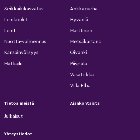
Seikkailukasvatus
Ankkapurha
Leirikoulut
Hyvärilä
Leirit
Marttinen
Nuotta-valmennus
Metsäkartano
Kansainvälisyys
Oivanki
Matkailu
Piispala
Vasatokka
Villa Elba
Tietoa meistä
Ajankohtaista
Julkaisut
Yhteystiedot