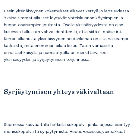
Usein yksinäisyyden kokemukset alkavat kertyä jo lapsuudessa.
Yksinäisimmät aikuiset löytyvät yhteiskunnan köyhimpien ja
huono-osaisimpien joukosta. Osalle yksinäisyydestä on ajan
kuluessa tullut niin vahva identiteetti, että siitä ei pääse irti.
Kerran alkanutta yksinäisyyden noidankehää on sitä vaikeampi
katkaista, mitä enemmän aikaa kuluu. Täten varhaisella
ennaltaehkäisyllä ja nuorisotyöllä on merkittävä rooli
yksinäisyyden ja syrjäytymisen torjunnassa.
Syrjäytymisen yhteys väkivaltaan
Suomessa kasvaa tällä hetkellä sukupolvi, jonka arjessa esiintyy
monisukupolvista syrjäytymistä. Huono-osaisuus,voimakkaat