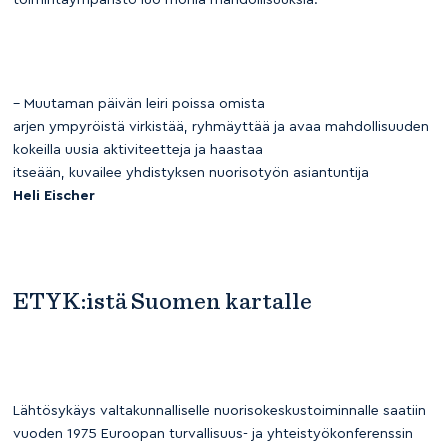
– Muutaman päivän leiri poissa omista
arjen ympyröistä virkistää, ryhmäyttää ja avaa mahdollisuuden
kokeilla uusia aktiviteetteja ja haastaa
itseään, kuvailee yhdistyksen nuorisotyön asiantuntija
Heli
Eischer
ETYK:istä Suomen kartalle
Lähtösykäys valtakunnalliselle nuorisokeskustoiminnalle saatiin
vuoden 1975 Euroopan turvallisuus- ja yhteistyökonferenssin