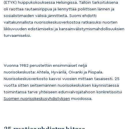
(ETYK) huippukokouksessa Helsingissä. Tällöin tarkoituksena
oli raottaa rautaesirippua ja liennyttää poliittisen lännen ja
sosialistimaiden välisiä jännitteitä. Suomi ehdotti
valtakunnallista nuorisokeskusverkostoa ratkaisuksi nuorten
liikkuvuuden edistämiseksi ja kansainvälistymismahdollisuuksien
turvaamiseksi.
Vuonna 1982 perustettiin ensimmäiset neljä
nuorisokeskusta: Ahtela, Hyvärilä, Oivanki ja Piispala.
Nuorisokeskusverkosto kasvoi vuosien mittaan tasaisesti. 25
vuotta sitten seitsemännen nuorisokeskuksen käynnistäessä
toimintansa tarve yhteiseen edunvalvojatahoon konkretisoitui
Suomen nuorisokeskusyhdistyksen
muodossa.
25-vuotias yhdistys hitsaa