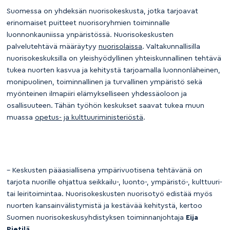
Suomessa on yhdeksän nuorisokeskusta, jotka tarjoavat
erinomaiset puitteet nuorisoryhmien toiminnalle
luonnonkauniissa ynpäristössä. Nuorisokeskusten
palvelutehtävä määräytyy
nuorisolaissa
. Valtakunnallisilla
nuorisokeskuksilla on yleishyödyllinen yhteiskunnallinen tehtävä
tukea nuorten kasvua ja kehitystä tarjoamalla luonnonläheinen,
monipuolinen, toiminnallinen ja turvallinen ympäristö sekä
myönteinen ilmapiiri elämykselliseen yhdessäoloon ja
osallisuuteen. Tähän työhön keskukset saavat tukea muun
muassa
opetus- ja kulttuuriministeriöstä
.
– Keskusten pääasiallisena ympärivuotisena tehtävänä on
tarjota nuorille ohjattua seikkailu-, luonto-, ympäristö-, kulttuuri-
tai leiritoimintaa. Nuorisokeskusten nuorisotyö edistää myös
nuorten kansainvälistymistä ja kestävää kehitystä, kertoo
Suomen nuorisokeskusyhdistyksen toiminnanjohtaja
Eija
Pietilä
.