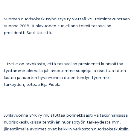
Suomen nuorisokeskusyhdistys ry viettää 25. toimintavuottaan
vuonna 2018. Juhlavuoden suojelijana toimii tasavallan
presidentti Sauli Niinistö.
– Meille on arvokasta, että tasavallan presidentti kunnioittaa
työtämme olemalla juhlavuotemme suojelija ja osoittaa täten
lasten ja nuorten hyvinvoinnin eteen tehdyn työmme
tärkeyden, toteaa Eija Pietilä.
Juhlavuonna SNK ry muistuttaa ponnekkaasti valtakunnallisissa
nuorisokeskuksissa tehtävän nuorisotyön tärkeydestä mm.
järjestämällä avoimet ovet kaikkiin verkoston nuorisokeskuksiin,