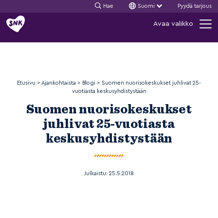
Hae
Suomi
Pyydä tarjous
Siirry
Avaa valikko
sisältöön
Etusivu
>
Ajankohtaista
>
Blogi
>
Suomen nuorisokeskukset juhlivat 25-
vuotiasta keskusyhdistystään
Suomen nuorisokeskukset
juhlivat 25-vuotiasta
keskusyhdistystään
Julkaistu:
25.5.2018