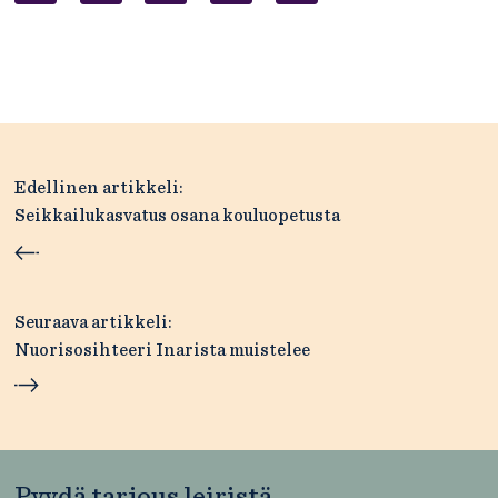
Artikkelien
Edellinen artikkeli:
selaus
Seikkailukasvatus osana kouluopetusta
Seuraava artikkeli:
Nuorisosihteeri Inarista muistelee
Pyydä tarjous leiristä