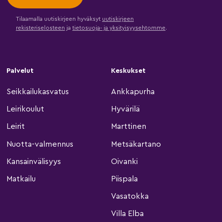
Tilaamalla uutiskirjeen hyväksyt
uutiskirjeen
rekisteriselosteen
ja
tietosuoja- ja yksityisyysehtomme
.
Palvelut
Keskukset
Seikkailukasvatus
Ankkapurha
Leirikoulut
Hyvärilä
Leirit
Marttinen
Nuotta-valmennus
Metsäkartano
Kansainvälisyys
Oivanki
Matkailu
Piispala
Vasatokka
Villa Elba