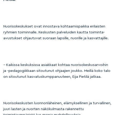
Nuorisokeskukset ovat innostava kohtaamispaikka erilaisten
ryhmien toiminnalle. Keskusten palveluiden kautta toiminta-
avustukset ohjautuvat suoraan lapsille, nuorille ja kasvattajille.
– Kaikissa keskuksissa asiakkaat kohtaa nuorisokeskusarvoihin
ja -pedagogiikkaan sitoutunut ohjaajien joukko. Meillä koko talo
on sitoutunut kasvatuskumppanuuteen, Eija Pietilä jatkaa.
Nuorisokeskusten luonnonläheinen, elämyksellinen ja turvallinen,
juuri lasten ja nuorten näkökulmasta rakennettu
toimintaympäristö luo monia mahdollisuuksia.