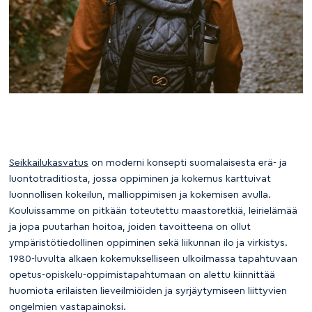
Seikkailukasvatus
on moderni konsepti suomalaisesta erä- ja
luontotraditiosta, jossa oppiminen ja kokemus karttuivat
luonnollisen kokeilun, mallioppimisen ja kokemisen avulla.
Kouluissamme on pitkään toteutettu maastoretkiä, leirielämää
ja jopa puutarhan hoitoa, joiden tavoitteena on ollut
ympäristötiedollinen oppiminen sekä liikunnan ilo ja virkistys.
1980-luvulta alkaen kokemukselliseen ulkoilmassa tapahtuvaan
opetus-opiskelu-oppimistapahtumaan on alettu kiinnittää
huomiota erilaisten lieveilmiöiden ja syrjäytymiseen liittyvien
ongelmien vastapainoksi.