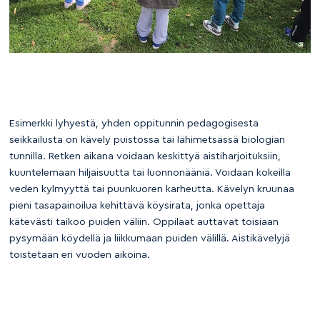
Esimerkki lyhyestä, yhden oppitunnin pedagogisesta
seikkailusta on kävely puistossa tai lähimetsässä biologian
tunnilla. Retken aikana voidaan keskittyä aistiharjoituksiin,
kuuntelemaan hiljaisuutta tai luonnonääniä. Voidaan kokeilla
veden kylmyyttä tai puunkuoren karheutta. Kävelyn kruunaa
pieni tasapainoilua kehittävä köysirata, jonka opettaja
kätevästi taikoo puiden väliin. Oppilaat auttavat toisiaan
pysymään köydellä ja liikkumaan puiden välillä. Aistikävelyjä
toistetaan eri vuoden aikoina.