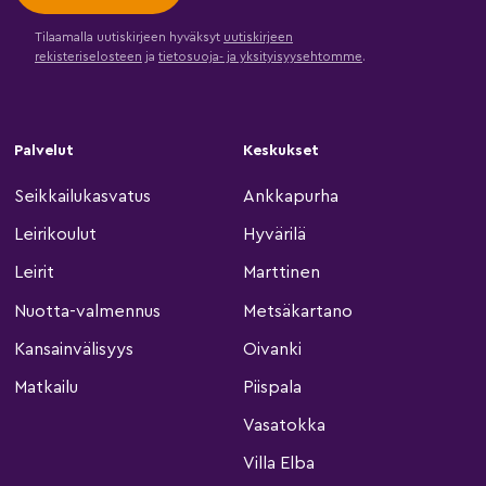
Tilaamalla uutiskirjeen hyväksyt
uutiskirjeen
rekisteriselosteen
ja
tietosuoja- ja yksityisyysehtomme
.
Palvelut
Keskukset
Seikkailukasvatus
Ankkapurha
Leirikoulut
Hyvärilä
Leirit
Marttinen
Nuotta-valmennus
Metsäkartano
Kansainvälisyys
Oivanki
Matkailu
Piispala
Vasatokka
Villa Elba