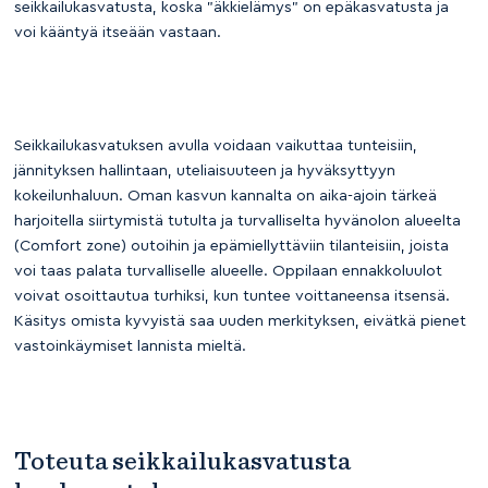
seikkailukasvatusta, koska ”äkkielämys” on epäkasvatusta ja
voi kääntyä itseään vastaan.
Seikkailukasvatuksen avulla voidaan vaikuttaa tunteisiin,
jännityksen hallintaan, uteliaisuuteen ja hyväksyttyyn
kokeilunhaluun. Oman kasvun kannalta on aika-ajoin tärkeä
harjoitella siirtymistä tutulta ja turvalliselta hyvänolon alueelta
(Comfort zone) outoihin ja epämiellyttäviin tilanteisiin, joista
voi taas palata turvalliselle alueelle. Oppilaan ennakkoluulot
voivat osoittautua turhiksi, kun tuntee voittaneensa itsensä.
Käsitys omista kyvyistä saa uuden merkityksen, eivätkä pienet
vastoinkäymiset lannista mieltä.
Toteuta seikkailukasvatusta