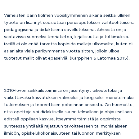
Viimeisten parin kolmen vuosikymmenen aikana seikkailullinen
työote on lisännyt suosiotaan perusopetuksen vaihtoehtoisena
pedagogisena ja didaktisena sovellutuksena. Aiheesta on jo
saatavissa suomeksi teoriatietoa, kirjallisuutta ja tutkimuksia.
Meillä ei ole enää tarvetta kopioida malleja ulkomailta, kuten oli
asianlaita vielä parikymmentä vuotta sitten, jolloin ulkoa
tuotetut mallit olivat epäselviä. (Karppinen & Latomaa 2015).
2010-luvun seikkailutoiminta on jäsentynyt oikeutetuksi ja
vaikuttavaksi kasvatuksen välineeksi ja loogiseksi menetelmäksi
tutkimuksen ja teoreettisen pohdinnan ansiosta. On huomattu,
että opettaja voi didaktisella suunnitelmallaan ja ohjauksellaan
edistää oppilaan kasvua, itseymmärtämistä ja oppimista
suhteessa yhtäältä rajattuun tavoitteeseen tai monialaiseen
ilmiöön, opiskelukokonaisuuteen tai luonnon merkityksen