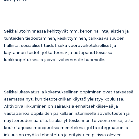
Seikkailutoiminnassa kehittyvät mm. kehon hallinta, aistien ja
tunteiden tiedostaminen, keskittyminen, tarkkaavaisuuden
hallinta, sosiaaliset taidot sekä vuorovaikutukselliset ja
käytännön taidot, jotka teoria- ja tietopanotteisessa
luokkaopetuksessa jäävät vähemmälle huomiolle.
Seikkailukasvatus ja kokemuksellinen oppiminen ovat tärkeässä
asemassa nyt, kun tietotekniikan käyttö yleistyy kouluissa.
Aktivoiva liikkuminen on sairauksia ennaltaehkäisevää ja
vastapainoa oppilaiden paikallaan istumiselle sovellutusten ja
näyttöruudun äärellä. Lisäksi yhteiskunnan toiveena on se, että
koulu tarjoaisi monipuolisia menetelmiä, jotta integraation ja
inkluusion myötä tehostetun ja erityistuen piirissä olevien