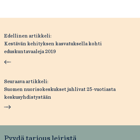
Artikkelien
Edellinen artikkeli:
selaus
Kestävän kehityksen kasvatuksella kohti
eduskuntavaaleja 2019
Seuraava artikkeli:
Suomen nuorisokeskukset juhlivat 25-vuotiasta
keskusyhdistystään
Pyydä tarjous leiristä