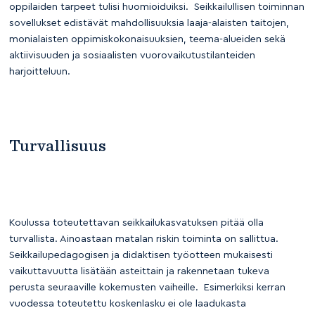
oppilaiden tarpeet tulisi huomioiduiksi. Seikkailullisen toiminnan
sovellukset edistävät mahdollisuuksia laaja-alaisten taitojen,
monialaisten oppimiskokonaisuuksien, teema-alueiden sekä
aktiivisuuden ja sosiaalisten vuorovaikutustilanteiden
harjoitteluun.
Turvallisuus
Koulussa toteutettavan seikkailukasvatuksen pitää olla
turvallista. Ainoastaan matalan riskin toiminta on sallittua.
Seikkailupedagogisen ja didaktisen työotteen mukaisesti
vaikuttavuutta lisätään asteittain ja rakennetaan tukeva
perusta seuraaville kokemusten vaiheille. Esimerkiksi kerran
vuodessa toteutettu koskenlasku ei ole laadukasta