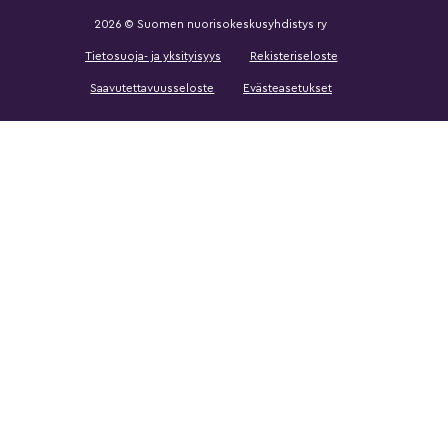
2026 © Suomen nuorisokeskusyhdistys ry
Tietosuoja- ja yksityisyys
Rekisteriseloste
Saavutettavuusseloste
Evästeasetukset