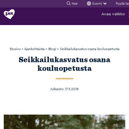
Hae
Suomi
Pyydä ta
Siirry
Avaa valikko
sisältöön
Etusivu
>
Ajankohtaista
>
Blogi
>
Seikkailukasvatus osana kouluopetusta
Seikkailukasvatus osana
kouluopetusta
Julkaistu:
17.5.2018