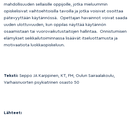
mahdollisuuden sellaisille oppijoille, jotka mieluummin
opiskelisivat vaihtoehtoisilla tavoilla ja jotka voisivat osoittaa
pätevyyttään käytännössä. Opettajan havainnot voivat saada
uuden ulottuvuuden, kun oppilas näyttää käytännön
osaamistaan tai vuorovaikutustaitojen hallintaa. Onnistumisen
elämykset seikkailutoiminnassa lisäävät itseluottamusta ja
motivaatiota luokkaopiskeluun.
Teksti:
Seppo JA Karppinen, KT, FM,
Oulun Sairaalakoulu,
Varhaisnuorten psykiatrinen osasto 50
Lähteet: