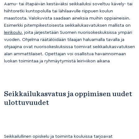
Aamu- tai iltapäivän kestäväksi seikkailuksi soveltuu kävely- tai
hiihtoretki kuntopolulla tai lähilaavulle riippuen koulun
maastosta. Valokuvista saadaan aineksia muihin oppiaineisiin.
Esimerkki pitempikestoisesta seikkailukasvatuksen mallista on
leirikoulu
, joita järjestetään Suomen nuorisokeskuksissa ympäri
vuoden. Ohjelma räätälöidään tilaajan haluamalla tavalla ja
ohjaajina ovat nuorisokeskuksissa toimivat seikkailukasvatuksen
alan ammattilaiset. Opettajan voi osallistua havainnoimaan
luokan toimintaa ja ryhmäytymistä leiriviikon aikana
Seikkailukasvatus ja oppimisen uudet
ulottuvuudet
Seikkailullinen opiskelu ja toiminta kouluissa tarjoavat