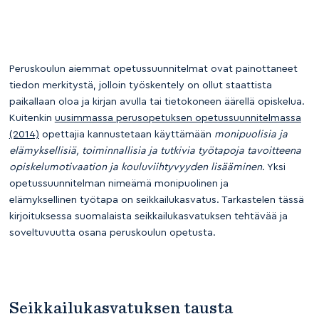
Peruskoulun aiemmat opetussuunnitelmat ovat painottaneet
tiedon merkitystä, jolloin työskentely on ollut staattista
paikallaan oloa ja kirjan avulla tai tietokoneen äärellä opiskelua.
Kuitenkin
uusimmassa perusopetuksen opetussuunnitelmassa
(2014)
opettajia kannustetaan käyttämään
monipuolisia ja
elämyksellisiä, toiminnallisia ja tutkivia työtapoja tavoitteena
opiskelumotivaation ja kouluviihtyvyyden lisääminen
. Yksi
opetussuunnitelman nimeämä monipuolinen ja
elämyksellinen työtapa on seikkailukasvatus. Tarkastelen tässä
kirjoituksessa suomalaista seikkailukasvatuksen tehtävää ja
soveltuvuutta osana peruskoulun opetusta.
Seikkailukasvatuksen tausta