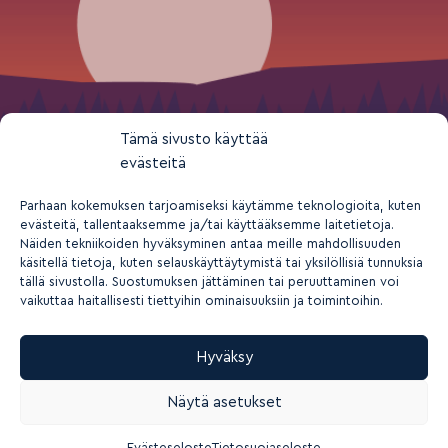
Tämä sivusto käyttää
evästeitä
Parhaan kokemuksen tarjoamiseksi käytämme teknologioita, kuten
evästeitä, tallentaaksemme ja/tai käyttääksemme laitetietoja.
Näiden tekniikoiden hyväksyminen antaa meille mahdollisuuden
käsitellä tietoja, kuten selauskäyttäytymistä tai yksilöllisiä tunnuksia
tällä sivustolla. Suostumuksen jättäminen tai peruuttaminen voi
vaikuttaa haitallisesti tiettyihin ominaisuuksiin ja toimintoihin.
Hyväksy
2026 © Suomen nuorisokeskusyhdistys ry
Näytä asetukset
Tietosuoja- ja yksityisyys
Rekisteriseloste
Saavutettavuusseloste
Evästeasetukset
Evästeseloste
Tietosuojaseloste