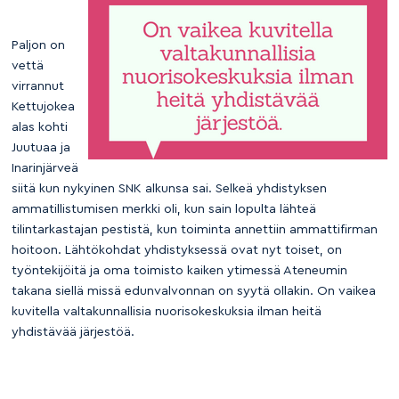
Paljon on
vettä
virrannut
Kettujokea
alas kohti
Juutuaa ja
Inarinjärveä
siitä kun nykyinen SNK alkunsa sai. Selkeä yhdistyksen
ammatillistumisen merkki oli, kun sain lopulta lähteä
tilintarkastajan pestistä, kun toiminta annettiin ammattifirman
hoitoon. Lähtökohdat yhdistyksessä ovat nyt toiset, on
työntekijöitä ja oma toimisto kaiken ytimessä Ateneumin
takana siellä missä edunvalvonnan on syytä ollakin. On vaikea
kuvitella valtakunnallisia nuorisokeskuksia ilman heitä
yhdistävää järjestöä.