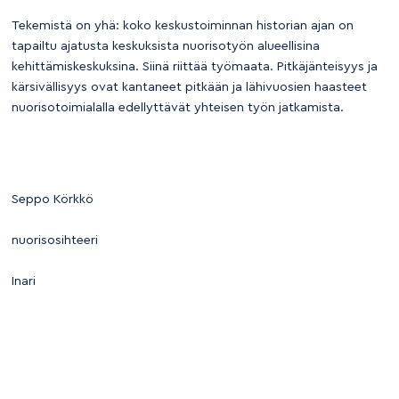
Tekemistä on yhä: koko keskustoiminnan historian ajan on
tapailtu ajatusta keskuksista nuorisotyön alueellisina
kehittämiskeskuksina. Siinä riittää työmaata. Pitkäjänteisyys ja
kärsivällisyys ovat kantaneet pitkään ja lähivuosien haasteet
nuorisotoimialalla edellyttävät yhteisen työn jatkamista.
Seppo Körkkö
nuorisosihteeri
Inari