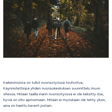
Kaikenmoista on tullut nuorisotyössä touhuttua.
Käynnistettinpä yhden nuorisokeskuksen suunnittelu muun
ohessa. Mitään täällä Inarin nuorisotyössä ei ole keksitty itse,
hyviä on oltu apinoimaan. Mitään ei myöskään ole tehty yksin,
aina on haettu kaverit jostain.