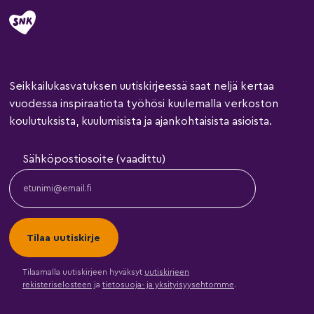
Seikkailukasvatuksen uutiskirjeessä saat neljä kertaa
vuodessa inspiraatiota työhösi kuulemalla verkoston
koulutuksista, kuulumisista ja ajankohtaisista asioista.
Sähköpostiosoite (vaadittu)
Tilaamalla uutiskirjeen hyväksyt
uutiskirjeen
rekisteriselosteen
ja
tietosuoja- ja yksityisyysehtomme
.