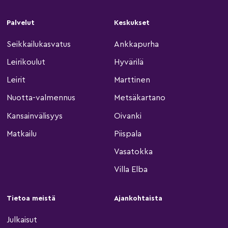
Palvelut
Keskukset
Seikkailukasvatus
Ankkapurha
Leirikoulut
Hyvärilä
Leirit
Marttinen
Nuotta-valmennus
Metsäkartano
Kansainvälisyys
Oivanki
Matkailu
Piispala
Vasatokka
Villa Elba
Tietoa meistä
Ajankohtaista
Julkaisut