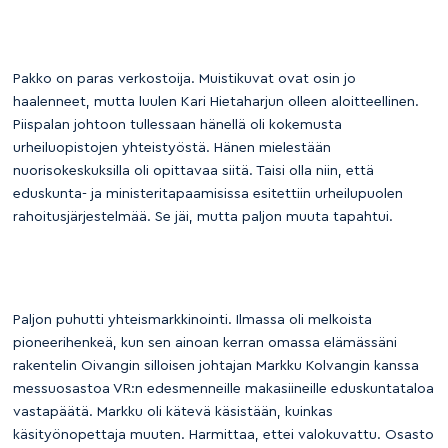
Pakko on paras verkostoija. Muistikuvat ovat osin jo
haalenneet, mutta luulen Kari Hietaharjun olleen aloitteellinen.
Piispalan johtoon tullessaan hänellä oli kokemusta
urheiluopistojen yhteistyöstä. Hänen mielestään
nuorisokeskuksilla oli opittavaa siitä. Taisi olla niin, että
eduskunta- ja ministeritapaamisissa esitettiin urheilupuolen
rahoitusjärjestelmää. Se jäi, mutta paljon muuta tapahtui.
Paljon puhutti yhteismarkkinointi. Ilmassa oli melkoista
pioneerihenkeä, kun sen ainoan kerran omassa elämässäni
rakentelin Oivangin silloisen johtajan Markku Kolvangin kanssa
messuosastoa VR:n edesmenneille makasiineille eduskuntataloa
vastapäätä. Markku oli kätevä käsistään, kuinkas
käsityönopettaja muuten. Harmittaa, ettei valokuvattu. Osasto