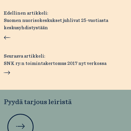
Artikkelien
Edellinen artikkeli:
selaus
Suomen nuorisokeskukset juhlivat 25-vuotiasta
keskusyhdistystään
Seuraava artikkeli:
SNK ry:n toimintakertomus 2017 nyt verkossa
Pyydä tarjous leiristä