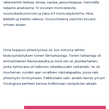
rakennettiin leikkaa, liimaa, naulaa, jeesusteippaa -metodilla
neljästä aineksesta: 12-sivuinen moniväriesite,
nuorisokeskusviivotin ja kaksi A3 monivärijulistetta. Minä
leikkelin ja Markku rakensi. Sivutuotteena uskottiin kovasti
omaan asiaan.
Oma huippuni yhteistyössä oli, kun minusta tehtiin
keskusyhdistyksen toinen tilintarkastaja. Toinen tarkastaja oli
ammattilainen Rautavaaralta ja minä olin se yksinkertainen,
jonka tehtävänä oli hallinnon oikeellisuuden tarkastelu. Se oli
muutaman vuoden ajan oivallinen näköalapaikka, jossa näki
yhteistyön tiivistymisen. Palkkiotakin sain: ainakin kerran yövyin
Oivangissa perheen kanssa Koillismaan rastipäivien aikaan.