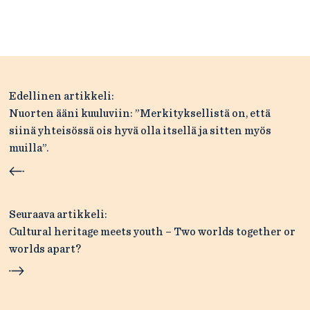
Artikkelien
Edellinen artikkeli:
selaus
Nuorten ääni kuuluviin: ”Merkityksellistä on, että
siinä yhteisössä ois hyvä olla itsellä ja sitten myös
muilla”.
Seuraava artikkeli:
Cultural heritage meets youth – Two worlds together or
worlds apart?