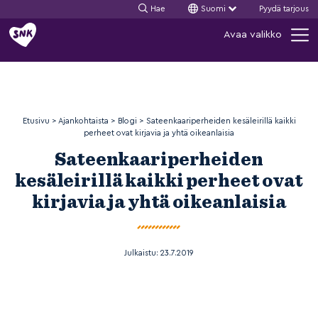
Hae
Suomi
Pyydä tarjous
Siirry
Avaa valikko
sisältöön
Etusivu
>
Ajankohtaista
>
Blogi
>
Sateenkaariperheiden kesäleirillä kaikki
perheet ovat kirjavia ja yhtä oikeanlaisia
Sateenkaariperheiden
kesäleirillä kaikki perheet ovat
kirjavia ja yhtä oikeanlaisia
Julkaistu:
23.7.2019