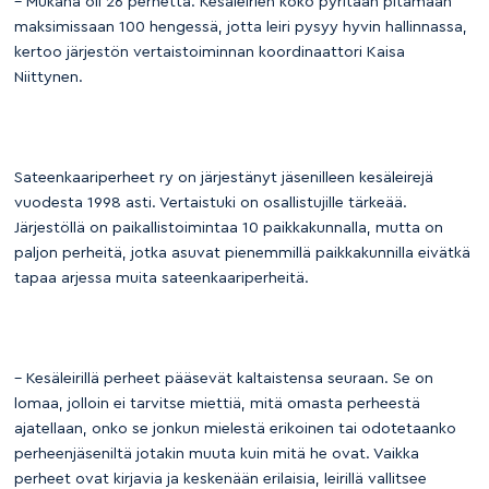
– Mukana oli 26 perhettä. Kesäleirien koko pyritään pitämään
maksimissaan 100 hengessä, jotta leiri pysyy hyvin hallinnassa,
kertoo järjestön vertaistoiminnan koordinaattori Kaisa
Niittynen.
Sateenkaariperheet ry on järjestänyt jäsenilleen kesäleirejä
vuodesta 1998 asti. Vertaistuki on osallistujille tärkeää.
Järjestöllä on paikallistoimintaa 10 paikkakunnalla, mutta on
paljon perheitä, jotka asuvat pienemmillä paikkakunnilla eivätkä
tapaa arjessa muita sateenkaariperheitä.
– Kesäleirillä perheet pääsevät kaltaistensa seuraan. Se on
lomaa, jolloin ei tarvitse miettiä, mitä omasta perheestä
ajatellaan, onko se jonkun mielestä erikoinen tai odotetaanko
perheenjäseniltä jotakin muuta kuin mitä he ovat. Vaikka
perheet ovat kirjavia ja keskenään erilaisia, leirillä vallitsee