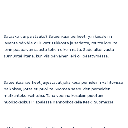
Sataako vai paistaako? Sateenkaariperheet ry:n kesäleirin
lauantaipäivälle oli luvattu ukkosta ja sadetta, mutta lopulta
leirin pääpäivän säästä tulikin oikein nätti. Sade alkoi vasta
sunnuntai-iltana, kun viisipäiväinen leiri oli päättymässä.
Sateenkaariperheet järjestävät joka kesä perheleirin vaihtuvissa
paikoissa, jotta eri puolilta Suomea saapuvien perheiden
matkanteko vaihtelisi. Tänä vuonna kesäleiri pidettiin
nuorisokeskus Piispalassa Kannonkoskella Keski-Suomessa.