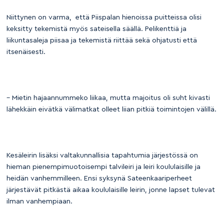
Niittynen on varma, että Piispalan hienoissa puitteissa olisi
keksitty tekemistä myös sateisella säällä. Pelikenttiä ja
liikuntasaleja piisaa ja tekemistä riittää sekä ohjatusti että
itsenäisesti.
– Mietin hajaannummeko liikaa, mutta majoitus oli suht kivasti
lähekkäin eivätkä välimatkat olleet liian pitkiä toimintojen välillä.
Kesäleirin lisäksi valtakunnallisia tapahtumia järjestössä on
hieman pienempimuotoisempi talvileiri ja leiri koululaisille ja
heidän vanhemmilleen. Ensi syksynä Sateenkaariperheet
järjestävät pitkästä aikaa koululaisille leirin, jonne lapset tulevat
ilman vanhempiaan.