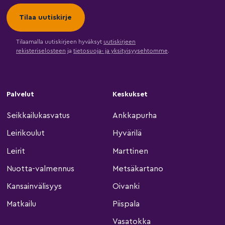
Tilaamalla uutiskirjeen hyväksyt
uutiskirjeen
rekisteriselosteen
ja
tietosuoja- ja yksityisyysehtomme
.
Palvelut
Keskukset
Seikkailukasvatus
Ankkapurha
Leirikoulut
Hyvärilä
Leirit
Marttinen
Nuotta-valmennus
Metsäkartano
Kansainvälisyys
Oivanki
Matkailu
Piispala
Vasatokka