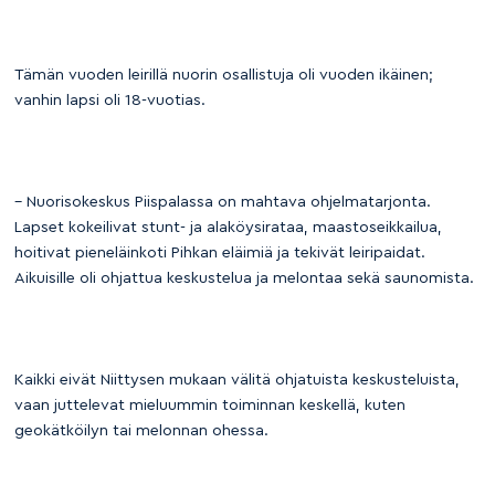
Tämän vuoden leirillä nuorin osallistuja oli vuoden ikäinen;
vanhin lapsi oli 18-vuotias.
– Nuorisokeskus Piispalassa on mahtava ohjelmatarjonta.
Lapset kokeilivat stunt- ja alaköysirataa, maastoseikkailua,
hoitivat pieneläinkoti Pihkan eläimiä ja tekivät leiripaidat.
Aikuisille oli ohjattua keskustelua ja melontaa sekä saunomista.
Kaikki eivät Niittysen mukaan välitä ohjatuista keskusteluista,
vaan juttelevat mieluummin toiminnan keskellä, kuten
geokätköilyn tai melonnan ohessa.