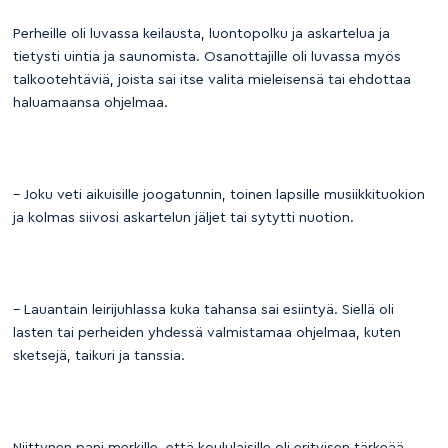
Perheille oli luvassa keilausta, luontopolku ja askartelua ja
tietysti uintia ja saunomista. Osanottajille oli luvassa myös
talkootehtäviä, joista sai itse valita mieleisensä tai ehdottaa
haluamaansa ohjelmaa.
– Joku veti aikuisille joogatunnin, toinen lapsille musiikkituokion
ja kolmas siivosi askartelun jäljet tai sytytti nuotion.
– Lauantain leirijuhlassa kuka tahansa sai esiintyä. Siellä oli
lasten tai perheiden yhdessä valmistamaa ohjelmaa, kuten
sketsejä, taikuri ja tanssia.
Niittynen pani merkille, että koululaisille oli erityisen tärkeää