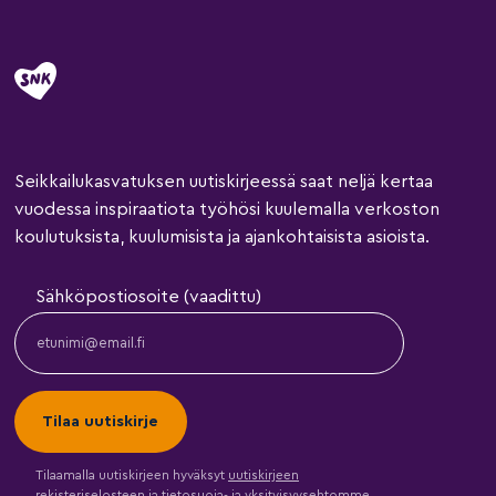
Seikkailukasvatuksen uutiskirjeessä saat neljä kertaa
vuodessa inspiraatiota työhösi kuulemalla verkoston
koulutuksista, kuulumisista ja ajankohtaisista asioista.
Sähköpostiosoite (vaadittu)
Tilaamalla uutiskirjeen hyväksyt
uutiskirjeen
rekisteriselosteen
ja
tietosuoja- ja yksityisyysehtomme
.