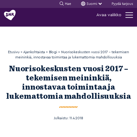
Hae
Suomi
Pyydä tarjous
Siirry
Avaa valikko
sisältöön
Etusivu
>
Ajankohtaista
>
Blogi
>
Nuorisokeskusten vuosi 2017 – tekemisen
meininkiä, innostavaa toimintaa ja lukemattomia mahdollisuuksia
Nuorisokeskusten vuosi 2017 –
tekemisen meininkiä,
innostavaa toimintaa ja
lukemattomia mahdollisuuksia
Julkaistu:
11.4.2018