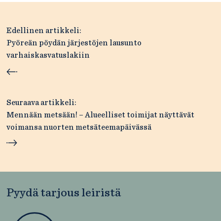
Artikkelien
Edellinen artikkeli:
selaus
Pyöreän pöydän järjestöjen lausunto
varhaiskasvatuslakiin
Seuraava artikkeli:
Mennään metsään! – Alueelliset toimijat näyttävät
voimansa nuorten metsäteemapäivässä
Pyydä tarjous leiristä