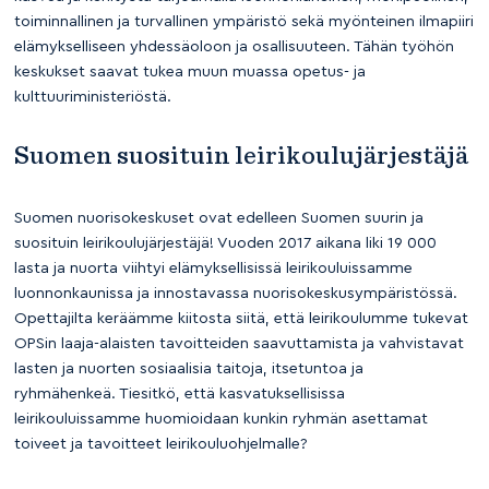
toiminnallinen ja turvallinen ympäristö sekä myönteinen ilmapiiri
elämykselliseen yhdessäoloon ja osallisuuteen. Tähän työhön
keskukset saavat tukea muun muassa opetus- ja
kulttuuriministeriöstä.
Suomen suosituin leirikoulujärjestäjä
Suomen nuorisokeskuset ovat edelleen Suomen suurin ja
suosituin leirikoulujärjestäjä! Vuoden 2017 aikana liki 19 000
lasta ja nuorta viihtyi elämyksellisissä leirikouluissamme
luonnonkaunissa ja innostavassa nuorisokeskusympäristössä.
Opettajilta keräämme kiitosta siitä, että leirikoulumme tukevat
OPSin laaja-alaisten tavoitteiden saavuttamista ja vahvistavat
lasten ja nuorten sosiaalisia taitoja, itsetuntoa ja
ryhmähenkeä. Tiesitkö, että kasvatuksellisissa
leirikouluissamme huomioidaan kunkin ryhmän asettamat
toiveet ja tavoitteet leirikouluohjelmalle?