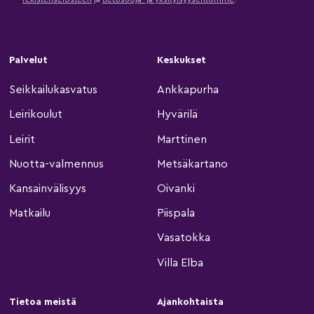
Palvelut
Keskukset
Seikkailukasvatus
Ankkapurha
Leirikoulut
Hyvärilä
Leirit
Marttinen
Nuotta-valmennus
Metsäkartano
Kansainvälisyys
Oivanki
Matkailu
Piispala
Vasatokka
Villa Elba
Tietoa meistä
Ajankohtaista