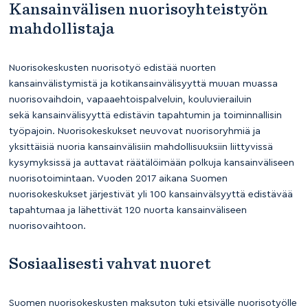
Kansainvälisen nuorisoyhteistyön
mahdollistaja
Nuorisokeskusten nuorisotyö edistää nuorten
kansainvälistymistä ja kotikansainvälisyyttä muuan muassa
nuorisovaihdoin, vapaaehtoispalveluin, kouluvierailuin
sekä kansainvälisyyttä edistävin tapahtumin ja toiminnallisin
työpajoin. Nuorisokeskukset neuvovat nuorisoryhmiä ja
yksittäisiä nuoria kansainvälisiin mahdollisuuksiin liittyvissä
kysymyksissä ja auttavat räätälöimään polkuja kansainväliseen
nuorisotoimintaan. Vuoden 2017 aikana Suomen
nuorisokeskukset järjestivät yli 100 kansainvälsyyttä edistävää
tapahtumaa ja lähettivät 120 nuorta kansainväliseen
nuorisovaihtoon.
Sosiaalisesti vahvat nuoret
Suomen nuorisokeskusten maksuton tuki etsivälle nuorisotyölle