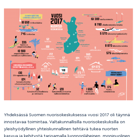
Yhdeksässä Suomen nuorisokeskuksessa vuosi 2017 oli täynnä
innostavaa toimintaa. Valtakunnallisilla nuorisokeskuksilla on
yleishyödyllinen yhteiskunnallinen tehtävä tukea nuorten
kasvua ja kehitystä tarjoamalla luonnonläheinen, monipuolinen,