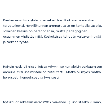
Kaikkia keskuksia yhdisti palvelualttius. Kaikissa tunsin itseni
tervetulleeksi. Henkilökunnan ammattitaito on korkealla tasolla.
Jokainen keskus on persoonansa, mutta pedagoginen
osaaminen yhdistää niitä. Keskuksissa tehdään valtavan hyvää
ja tärkeää työtä.
Haikein hetki oli niissä, joissa yövyin, se kun aloitin pakkaamisen
aamulla. Yksi unelmistani on toteutettu. Matka oli myös matka
henkisesti, hengellisesti ja fyysisesti.
Nyt #nuorisokeskuskierros2019 vaikenee. (Tunnistaako kukaan,