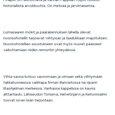
historiallista arvokkuutta. On metsää ja järvimaisemia.
Lomasaaren mökit ja päärakennuksen lähellä olevat
nuorisohotellit tarjoavat viihtyisän ja laadukkaan majoituksen.
Nuorisohotellien sisustukseen ovat myös nuoret päässeet
vaikuttamaan niiden remontin yhteydessä.
Vihta-sauna kutsuu saunomaan ja uimaan sekä viihtymään
takkahuoneessa vaikkapa firman illanvietossa tai riparin
iltaohjelman merkeissä. Vanhassa kappelissa on kaunis
alttaritaulu. Lähiseudun Toriseva, Helvetinjärvi ja Keiturinsalmi
tuovat oivan lisän tarjontaan.