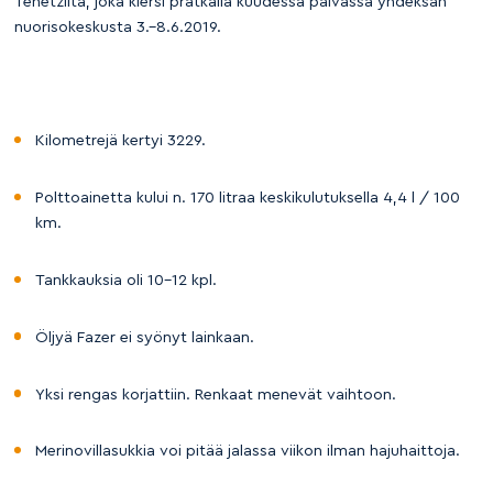
Tenetziltä, joka kiersi prätkällä kuudessa päivässä yhdeksän
nuorisokeskusta 3.–8.6.2019.
Kilometrejä kertyi 3229.
Polttoainetta kului n. 170 litraa keskikulutuksella 4,4 l / 100
km.
Tankkauksia oli 10-12 kpl.
Öljyä Fazer ei syönyt lainkaan.
Yksi rengas korjattiin. Renkaat menevät vaihtoon.
Merinovillasukkia voi pitää jalassa viikon ilman hajuhaittoja.