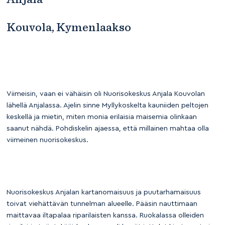
Kouvola, Kymenlaakso
Viimeisin, vaan ei vähäisin oli Nuorisokeskus Anjala Kouvolan
lähellä Anjalassa. Ajelin sinne Myllykoskelta kauniiden peltojen
keskellä ja mietin, miten monia erilaisia maisemia olinkaan
saanut nähdä. Pohdiskelin ajaessa, että millainen mahtaa olla
viimeinen nuorisokeskus.
Nuorisokeskus Anjalan kartanomaisuus ja puutarhamaisuus
toivat viehättävän tunnelman alueelle. Pääsin nauttimaan
maittavaa iltapalaa riparilaisten kanssa. Ruokalassa olleiden