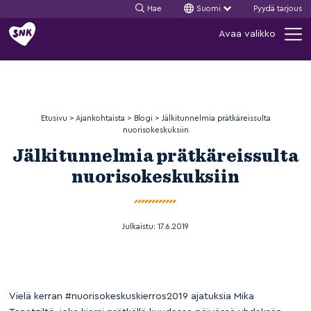
Hae
Suomi
Pyydä tarjous
Siirry
Avaa valikko
sisältöön
Etusivu
>
Ajankohtaista
>
Blogi
>
Jälkitunnelmia prätkäreissulta
nuorisokeskuksiin
Jälkitunnelmia prätkäreissulta
nuorisokeskuksiin
Julkaistu:
17.6.2019
Vielä kerran #nuorisokeskuskierros2019 ajatuksia Mika