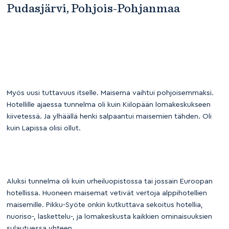
Pudasjärvi, Pohjois-Pohjanmaa
Myös uusi tuttavuus itselle. Maisema vaihtui pohjoisemmaksi.
Hotellille ajaessa tunnelma oli kuin Kiilopään lomakeskukseen
kiivetessä. Ja ylhäällä henki salpaantui maisemien tähden. Oli
kuin Lapissa olisi ollut.
Aluksi tunnelma oli kuin urheiluopistossa tai jossain Euroopan
hotellissa. Huoneen maisemat vetivät vertoja alppihotellien
maisemille. Pikku-Syöte onkin kutkuttava sekoitus hotellia,
nuoriso-, laskettelu-, ja lomakeskusta kaikkien ominaisuuksien
sulautuessa yhteen.