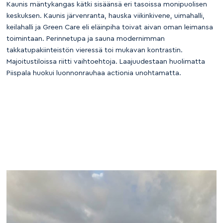
Kaunis mäntykangas kätki sisäänsä eri tasoissa monipuolisen
keskuksen. Kaunis järvenranta, hauska viikinkivene, uimahalli,
keilahalli ja Green Care eli eläinpiha toivat aivan oman leimansa
toimintaan. Perinnetupa ja sauna modernimman
takkatupakiinteistön vieressä toi mukavan kontrastin.
Majoitustiloissa riitti vaihtoehtoja. Laajuudestaan huolimatta
Piispala huokui luonnonrauhaa actionia unohtamatta.