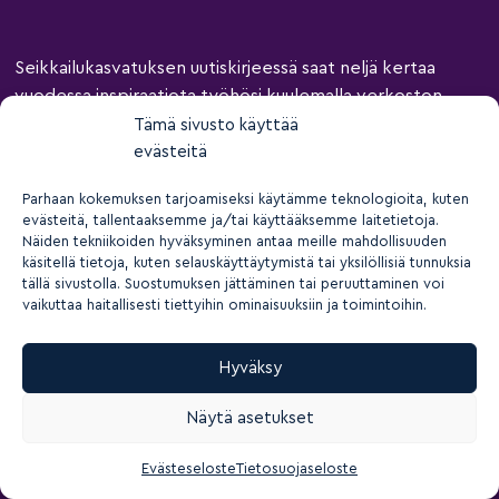
Seikkailukasvatuksen uutiskirjeessä saat neljä kertaa
vuodessa inspiraatiota työhösi kuulemalla verkoston
koulutuksista, kuulumisista ja ajankohtaisista asioista.
Tämä sivusto käyttää
evästeitä
Sähköpostiosoite (vaadittu)
Parhaan kokemuksen tarjoamiseksi käytämme teknologioita, kuten
evästeitä, tallentaaksemme ja/tai käyttääksemme laitetietoja.
Näiden tekniikoiden hyväksyminen antaa meille mahdollisuuden
käsitellä tietoja, kuten selauskäyttäytymistä tai yksilöllisiä tunnuksia
tällä sivustolla. Suostumuksen jättäminen tai peruuttaminen voi
vaikuttaa haitallisesti tiettyihin ominaisuuksiin ja toimintoihin.
Tilaamalla uutiskirjeen hyväksyt
uutiskirjeen
Hyväksy
rekisteriselosteen
ja
tietosuoja- ja yksityisyysehtomme
.
Näytä asetukset
Evästeseloste
Tietosuojaseloste
Palvelut
Keskukset