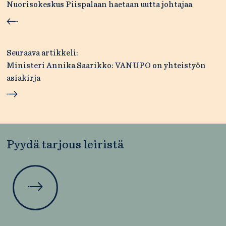
selaus
Nuorisokeskus Piispalaan haetaan uutta johtajaa
Seuraava artikkeli:
Ministeri Annika Saarikko: VANUPO on yhteistyön
asiakirja
Pyydä tarjous leiristä