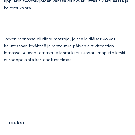
rippileirin työntekijöiden kanssa oli hyvät juttelut kiertueesta ja
kokemuksista.
Järven rannassa oli riippumattoja, joissa leiriläiset voivat
halutessaan levähtää ja rentoutua päivän aktiviteettien
lomassa. Alueen tammet ja lehmukset tuovat ilmapiiriin keski-
eurooppalaista kartanotunnelmaa.
Lopuksi