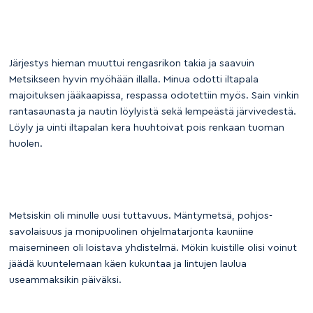
Järjestys hieman muuttui rengasrikon takia ja saavuin
Metsikseen hyvin myöhään illalla. Minua odotti iltapala
majoituksen jääkaapissa, respassa odotettiin myös. Sain vinkin
rantasaunasta ja nautin löylyistä sekä lempeästä järvivedestä.
Löyly ja uinti iltapalan kera huuhtoivat pois renkaan tuoman
huolen.
Metsiskin oli minulle uusi tuttavuus. Mäntymetsä, pohjos-
savolaisuus ja monipuolinen ohjelmatarjonta kauniine
maisemineen oli loistava yhdistelmä. Mökin kuistille olisi voinut
jäädä kuuntelemaan käen kukuntaa ja lintujen laulua
useammaksikin päiväksi.