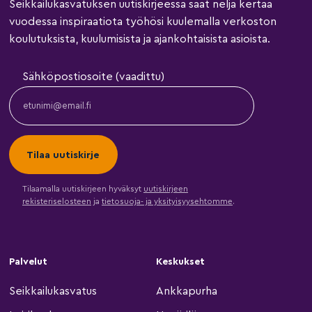
Seikkailukasvatuksen uutiskirjeessä saat neljä kertaa
vuodessa inspiraatiota työhösi kuulemalla verkoston
koulutuksista, kuulumisista ja ajankohtaisista asioista.
Sähköpostiosoite (vaadittu)
Tilaamalla uutiskirjeen hyväksyt
uutiskirjeen
rekisteriselosteen
ja
tietosuoja- ja yksityisyysehtomme
.
Palvelut
Keskukset
Seikkailukasvatus
Ankkapurha