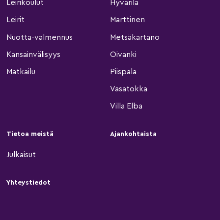
Leirikoulut
Hyvärilä
Leirit
Marttinen
Nuotta-valmennus
Metsäkartano
Kansainvälisyys
Oivanki
Matkailu
Piispala
Vasatokka
Villa Elba
Tietoa meistä
Ajankohtaista
Julkaisut
Yhteystiedot