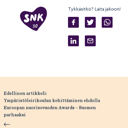
Tykkäsitkö? Laita jakoon!
Artikkelien
Edellinen artikkeli:
selaus
Ympäristöleirikoulun kehittäminen ehdolla
Euroopan nuorisovuoden Awards – Suomen
parhaaksi