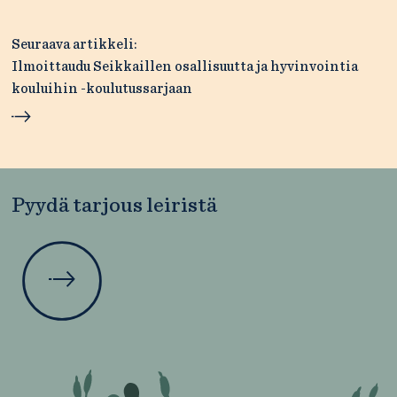
Seuraava artikkeli:
Ilmoittaudu Seikkaillen osallisuutta ja hyvinvointia
kouluihin -koulutussarjaan
Pyydä tarjous leiristä