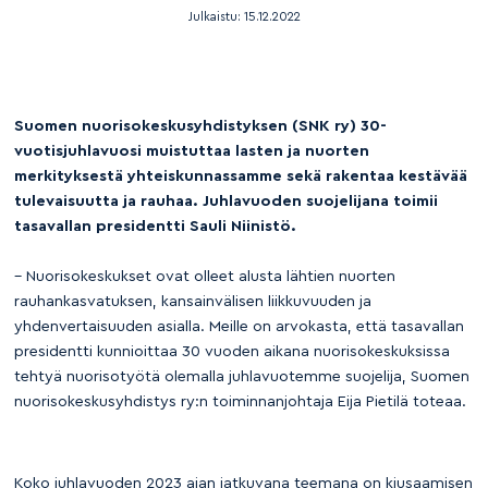
Julkaistu:
15.12.2022
Suomen nuorisokeskusyhdistyksen (SNK ry) 30-
vuotisjuhlavuosi muistuttaa lasten ja nuorten
merkityksestä yhteiskunnassamme sekä rakentaa kestävää
tulevaisuutta ja rauhaa. Juhlavuoden suojelijana toimii
tasavallan presidentti Sauli Niinistö.
– Nuorisokeskukset ovat olleet alusta lähtien nuorten
rauhankasvatuksen, kansainvälisen liikkuvuuden ja
yhdenvertaisuuden asialla. Meille on arvokasta, että tasavallan
presidentti kunnioittaa 30 vuoden aikana nuorisokeskuksissa
tehtyä nuorisotyötä olemalla juhlavuotemme suojelija, Suomen
nuorisokeskusyhdistys ry:n toiminnanjohtaja Eija Pietilä toteaa.
Koko juhlavuoden 2023 ajan jatkuvana teemana on kiusaamisen