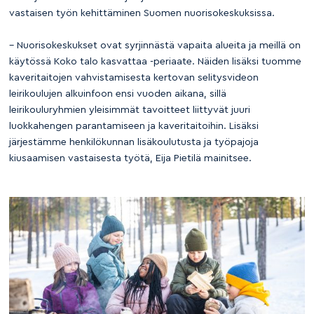
vastaisen työn kehittäminen Suomen nuorisokeskuksissa.
– Nuorisokeskukset ovat syrjinnästä vapaita alueita ja meillä on
käytössä Koko talo kasvattaa -periaate. Näiden lisäksi tuomme
kaveritaitojen vahvistamisesta kertovan selitysvideon
leirikoulujen alkuinfoon ensi vuoden aikana, sillä
leirikouluryhmien yleisimmät tavoitteet liittyvät juuri
luokkahengen parantamiseen ja kaveritaitoihin. Lisäksi
järjestämme henkilökunnan lisäkoulutusta ja työpajoja
kiusaamisen vastaisesta työtä, Eija Pietilä mainitsee.