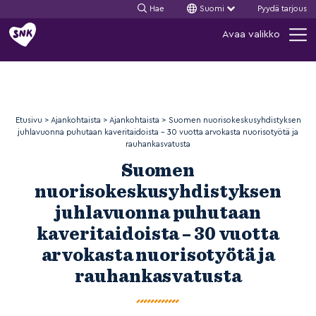
Hae
Suomi
Pyydä tarjous
Siirry
Avaa valikko
sisältöön
Etusivu
>
Ajankohtaista
>
Ajankohtaista
>
Suomen nuorisokeskusyhdistyksen
juhlavuonna puhutaan kaveritaidoista – 30 vuotta arvokasta nuorisotyötä ja
rauhankasvatusta
Suomen
nuorisokeskusyhdistyksen
juhlavuonna puhutaan
kaveritaidoista – 30 vuotta
arvokasta nuorisotyötä ja
rauhankasvatusta