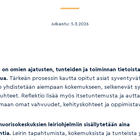
Julkaistu:
5.3.2026
o on omien ajatusten, tunteiden ja toiminnan tietoist
lua.
Tärkeän prosessin kautta opitut asiat syventyvä
to yhdistetään aiempaan kokemukseen, selkenevät sy
uhteet. Reflektio lisää myös itsetuntemusta ja autt
maan omat vahvuudet, kehityskohteet ja oppimistav
uorisokeskuksien leiriohjelmiin sisällytetään aina
ntia.
Leirin tapahtumista, kokemuksista ja tunteista