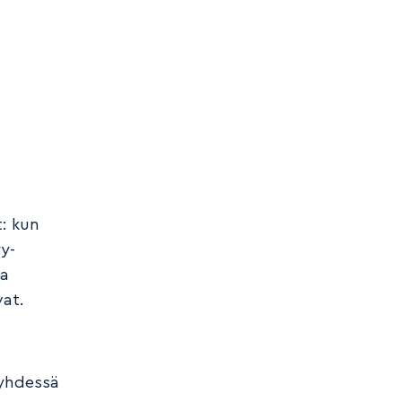
a
t: kun
y-
aa
at.
 yhdessä