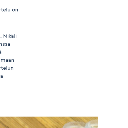
n
rtelu on
a.
Mikäli
anssa
ä
aamaan
rtelun
la