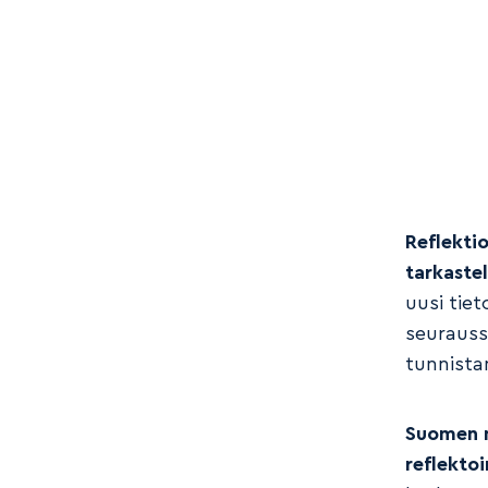
Reflekti
tarkaste
uusi tie
seurauss
tunnista
Suomen n
reflektoi