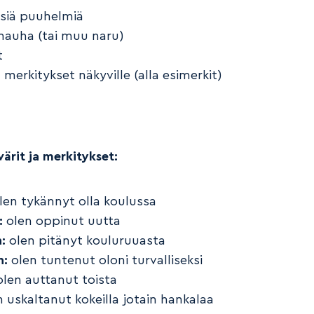
isiä puuhelmiä
nauha (tai muu naru)
t
 merkitykset näkyville (alla esimerkit)
ärit ja merkitykset:
len tykännyt olla koulussa
:
olen oppinut uutta
:
olen pitänyt kouluruuasta
n:
olen tuntenut oloni turvalliseksi
len auttanut toista
n uskaltanut kokeilla jotain hankalaa