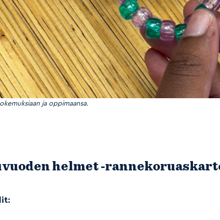
 kokemuksiaan ja oppimaansa.
vuoden helmet -rannekoruaskart
it: