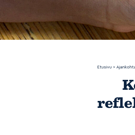
Etusivu
>
Ajankohta
K
refle