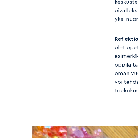
keskuste
oivalluks
yksi nuor
Reflekti
olet ope
esimerki
oppilait
oman vuo
voi tehd
toukoku