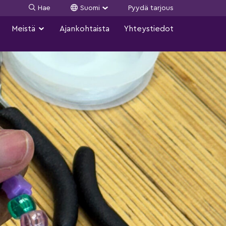
Hae
Suomi
Pyydä tarjous
Meistä
Ajankohtaista
Yhteystiedot