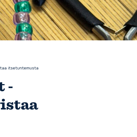
staa itsetuntemusta
 -
vistaa