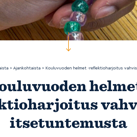
ista
>
Ajankohtaista
>
Kouluvuoden helmet -reflektioharjoitus vahvi
ouluvuoden helmet
ktioharjoitus vah
itsetuntemusta