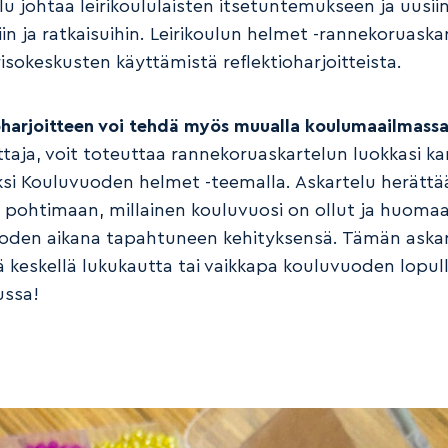
lu johtaa leirikoululaisten itsetuntemukseen ja uusii
iin ja ratkaisuihin. Leirikoulun helmet -rannekoruaska
isokeskusten käyttämistä reflektioharjoitteista.
oharjoitteen voi tehdä myös muualla koulumaailmass
ttaja, voit toteuttaa rannekoruaskartelun luokkasi k
ksi Kouluvuoden helmet -teemalla. Askartelu herättä
a pohtimaan, millainen kouluvuosi on ollut ja huom
den aikana tapahtuneen kehityksensä. Tämän aska
ä keskellä lukukautta tai vaikkapa kouluvuoden lopul
ussa!