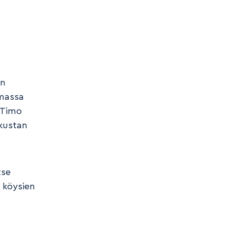
än
umassa
 Timo
kustan
tse
i köysien