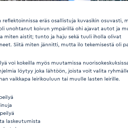
reflektoinnissa eräs osallistuja kuvasikin osuvasti, 
ä oli unohtanut koivun ympärillä ohi ajavat autot ja 
 ja miten aistit; tunto ja haju sekä tuuli iholla olivat
eet. Siitä miten jännitti, mutta ilo tekemisestä oli p
ilyä voi kokeilla myös muutamissa nuorisokeskuksiss
hjelmia löytyy joka lähtöön, joista voit valita ryhmäll
n vaikkapa leirikouluun tai muulle lasten leirille.
ipeilyä
einuja
peilyä
sta laskeutumista