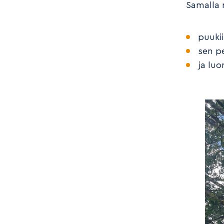
Samalla 
puuki
sen p
ja lu