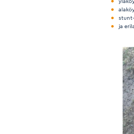
yläköy
alaköy
stunt-
ja eri