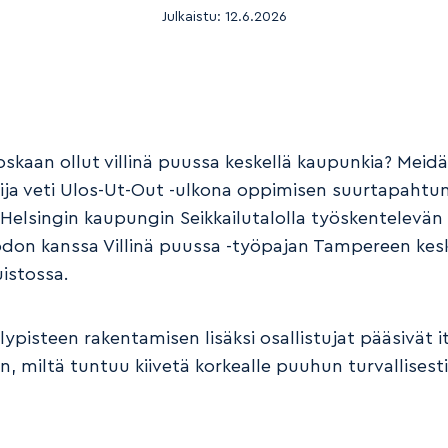
Julkaistu:
12.6.2026
oskaan ollut villinä puussa keskellä kaupunkia? Meid
Eija veti Ulos-Ut-Out -ulkona oppimisen suurtapaht
Helsingin kaupungin Seikkailutalolla työskentelevän
don kanssa Villinä puussa -työpajan Tampereen kes
istossa.
lypisteen rakentamisen lisäksi osallistujat pääsivät i
, miltä tuntuu kiivetä korkealle puuhun turvallisest