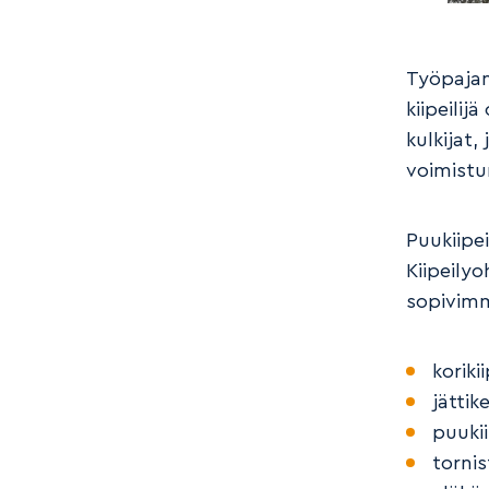
Työpajan 
kiipeilij
kulkijat,
voimistun
Puukiipe
Kiipeilyo
sopivimma
koriki
jättik
puukii
torni