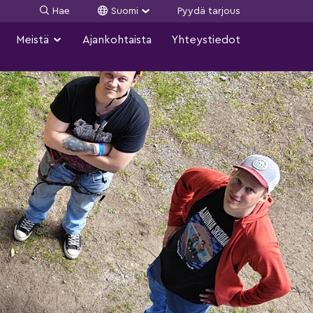
Hae
Suomi
Pyydä tarjous
Meistä
Ajankohtaista
Yhteystiedot