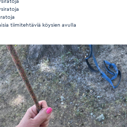
siratoja
siratoja
ratoja
laisia tiimitehtäviä köysien avulla