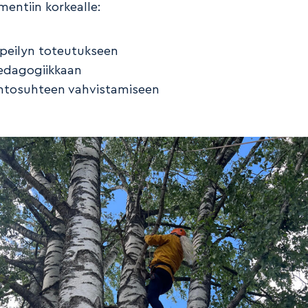
mentiin korkealle:
ipeilyn toteutukseen
edagogiikkaan
ontosuhteen vahvistamiseen