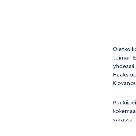
Oletko k
toimari 
yhdessä 
Haaksluo
Kiovanpu
Puukiipei
kokemaan
varassa.