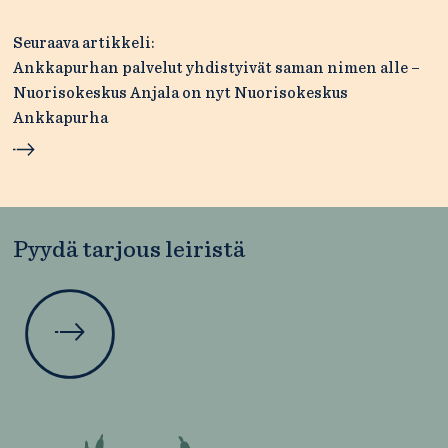
Seuraava artikkeli:
Ankkapurhan palvelut yhdistyivät saman nimen alle –
Nuorisokeskus Anjala on nyt Nuorisokeskus
Ankkapurha
Pyydä tarjous leiristä