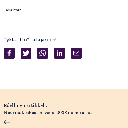
Läsa mer
Tykkäsitkö? Laita jakoon!
Artikkelien
Edellinen artikkeli:
selaus
Nuorisokeskusten vuosi 2023 numeroina