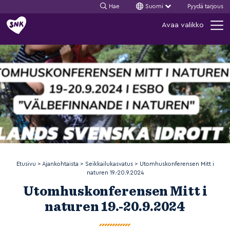
Hae
Suomi
Pyydä tarjous
Siirry
Avaa valikko
sisältöön
Etusivu
>
Ajankohtaista
>
Seikkailukasvatus
>
Utomhuskonferensen Mitt i
naturen 19.-20.9.2024
Utomhuskonferensen Mitt i
naturen 19.-20.9.2024