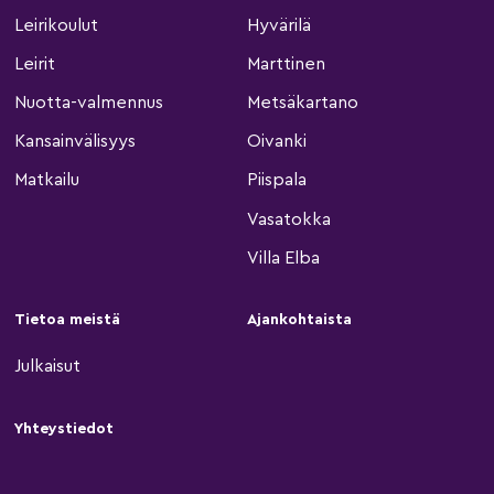
Leirikoulut
Hyvärilä
Leirit
Marttinen
Nuotta-valmennus
Metsäkartano
Kansainvälisyys
Oivanki
Matkailu
Piispala
Vasatokka
Villa Elba
Tietoa meistä
Ajankohtaista
Julkaisut
Yhteystiedot