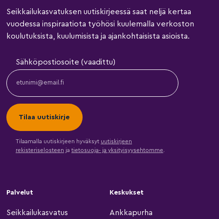
Seikkailukasvatuksen uutiskirjeessä saat neljä kertaa
vuodessa inspiraatiota työhösi kuulemalla verkoston
koulutuksista, kuulumisista ja ajankohtaisista asioista.
Sähköpostiosoite (vaadittu)
Tilaamalla uutiskirjeen hyväksyt
uutiskirjeen
rekisteriselosteen
ja
tietosuoja- ja yksityisyysehtomme
.
Palvelut
Keskukset
Seikkailukasvatus
Ankkapurha