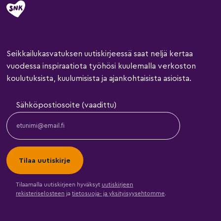
Seikkailukasvatuksen uutiskirjeessä saat neljä kertaa
vuodessa inspiraatiota työhösi kuulemalla verkoston
koulutuksista, kuulumisista ja ajankohtaisista asioista.
Sähköpostiosoite (vaadittu)
Tilaamalla uutiskirjeen hyväksyt
uutiskirjeen
rekisteriselosteen
ja
tietosuoja- ja yksityisyysehtomme
.