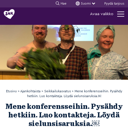
Hae
Suomi
Pyydä tarjous
Siirry
Avaa valikko
sisältöön
Etusivu
>
Ajankohtaista
>
Seikkailukasvatus
>
Mene konferensseihin. Pysähdy
hetkiin. Luo kontakteja. Löydä sielunsisaruksia.￼
Mene konferensseihin. Pysähdy
hetkiin. Luo kontakteja. Löydä
sielunsisaruksia.￼