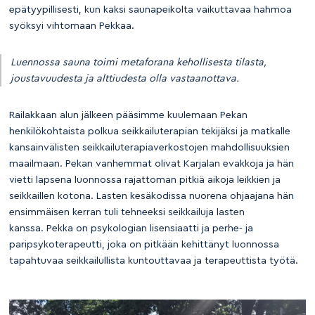
epätyypillisesti, kun kaksi saunapeikolta vaikuttavaa hahmoa
syöksyi vihtomaan Pekkaa.
Luennossa sauna toimi metaforana kehollisesta tilasta,
joustavuudesta ja alttiudesta olla vastaanottava.
Railakkaan alun jälkeen pääsimme kuulemaan Pekan
henkilökohtaista polkua seikkailuterapian tekijäksi ja matkalle
kansainvälisten seikkailuterapiaverkostojen mahdollisuuksien
maailmaan. Pekan vanhemmat olivat Karjalan evakkoja ja hän
vietti lapsena luonnossa rajattoman pitkiä aikoja leikkien ja
seikkaillen kotona. Lasten kesäkodissa nuorena ohjaajana hän
ensimmäisen kerran tuli tehneeksi seikkailuja lasten
kanssa. Pekka on psykologian lisensiaatti ja perhe- ja
paripsykoterapeutti, joka on pitkään kehittänyt luonnossa
tapahtuvaa seikkailullista kuntouttavaa ja terapeuttista työtä.