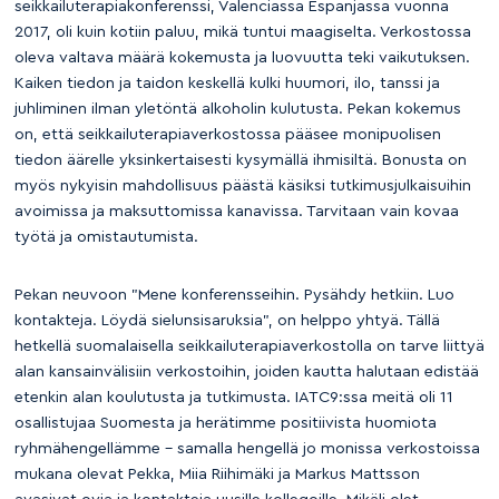
seikkailuterapiakonferenssi, Valenciassa Espanjassa vuonna
2017, oli kuin kotiin paluu, mikä tuntui maagiselta. Verkostossa
oleva valtava määrä kokemusta ja luovuutta teki vaikutuksen.
Kaiken tiedon ja taidon keskellä kulki huumori, ilo, tanssi ja
juhliminen ilman yletöntä alkoholin kulutusta. Pekan kokemus
on, että seikkailuterapiaverkostossa pääsee monipuolisen
tiedon äärelle yksinkertaisesti kysymällä ihmisiltä. Bonusta on
myös nykyisin mahdollisuus päästä käsiksi tutkimusjulkaisuihin
avoimissa ja maksuttomissa kanavissa. Tarvitaan vain kovaa
työtä ja omistautumista.
Pekan neuvoon ”Mene konferensseihin. Pysähdy hetkiin. Luo
kontakteja. Löydä sielunsisaruksia”, on helppo yhtyä. Tällä
hetkellä suomalaisella seikkailuterapiaverkostolla on tarve liittyä
alan kansainvälisiin verkostoihin, joiden kautta halutaan edistää
etenkin alan koulutusta ja tutkimusta. IATC9:ssa meitä oli 11
osallistujaa Suomesta ja herätimme positiivista huomiota
ryhmähengellämme – samalla hengellä jo monissa verkostoissa
mukana olevat Pekka, Miia Riihimäki ja Markus Mattsson