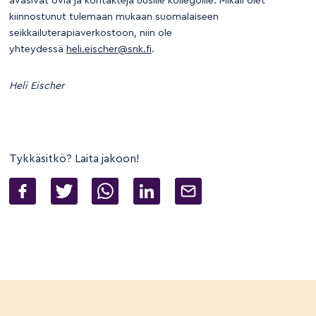
avasivat ovia ja kontakteja uusille kollegoille. Mikäli olet
kiinnostunut tulemaan mukaan suomalaiseen
seikkailuterapiaverkostoon, niin ole
yhteydessä
heli.eischer@snk.fi
.
Heli Eischer
Tykkäsitkö? Laita jakoon!