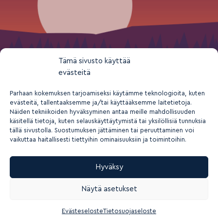
Tämä sivusto käyttää
evästeitä
Parhaan kokemuksen tarjoamiseksi käytämme teknologioita, kuten
evästeitä, tallentaaksemme ja/tai käyttääksemme laitetietoja.
Näiden tekniikoiden hyväksyminen antaa meille mahdollisuuden
käsitellä tietoja, kuten selauskäyttäytymistä tai yksilöllisiä tunnuksia
tällä sivustolla. Suostumuksen jättäminen tai peruuttaminen voi
vaikuttaa haitallisesti tiettyihin ominaisuuksiin ja toimintoihin.
Hyväksy
2026 © Suomen nuorisokeskusyhdistys ry
Näytä asetukset
Tietosuoja- ja yksityisyys
Rekisteriseloste
Saavutettavuusseloste
Evästeasetukset
Evästeseloste
Tietosuojaseloste