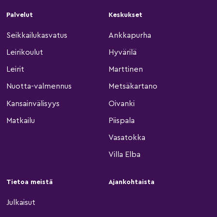
Palvelut
Keskukset
Seikkailukasvatus
Ankkapurha
Leirikoulut
Hyvärilä
Leirit
Marttinen
Nuotta-valmennus
Metsäkartano
Kansainvälisyys
Oivanki
Matkailu
Piispala
Vasatokka
Villa Elba
Tietoa meistä
Ajankohtaista
Julkaisut