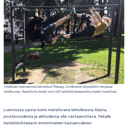
Yhdeksäs International Adventure Therapy Conference järjestettiin Norjassa
kesäkuussa. Tapahtuma keräsi noin 400 seikkailuterapeuttia ympäri maailmaa.
Luennossa sauna toimi metaforana kehollisesta tilasta,
joustavuudesta ja alttiudesta olla vastaanottava. Pekalle
henkilökohtaisesti ensimmäinen kansainvälinen