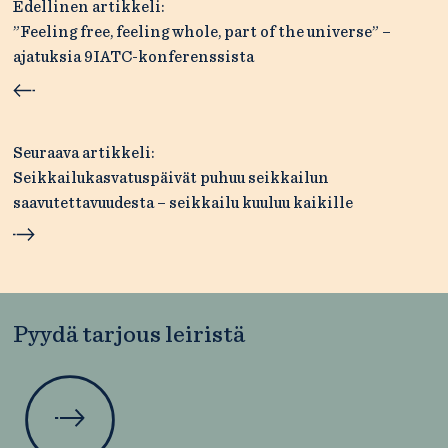
Artikkelien
Edellinen artikkeli:
selaus
”Feeling free, feeling whole, part of the universe” –
ajatuksia 9IATC-konferenssista
Seuraava artikkeli:
Seikkailukasvatuspäivät puhuu seikkailun
saavutettavuudesta – seikkailu kuuluu kaikille
Pyydä tarjous leiristä