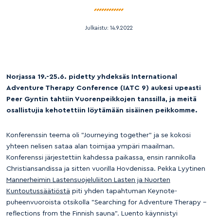
Julkaistu:
14.9.2022
Norjassa 19.-25.6. pidetty yhdeksäs International
Adventure Therapy Conference (IATC 9) aukesi upeasti
Peer Gyntin tahtiin Vuorenpeikkojen tanssilla, ja meitä
osallistujia kehotettiin löytämään sisäinen peikkomme.
Konferenssin teema oli ”Journeying together” ja se kokosi
yhteen nelisen sataa alan toimijaa ympäri maailman.
Konferenssi järjestettiin kahdessa paikassa, ensin rannikolla
Christiansandissa ja sitten vuorilla Hovdenissa. Pekka Lyytinen
Mannerheimin Lastensuojeluliiton Lasten ja Nuorten
Kuntoutussäätiöstä
piti yhden tapahtuman Keynote-
puheenvuoroista otsikolla ”Searching for Adventure Therapy –
reflections from the Finnish sauna”. Luento käynnistyi