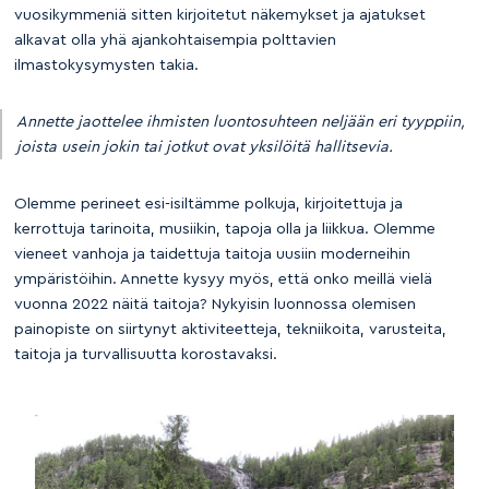
vuosikymmeniä sitten kirjoitetut näkemykset ja ajatukset
alkavat olla yhä ajankohtaisempia polttavien
ilmastokysymysten takia.
Annette jaottelee ihmisten luontosuhteen neljään eri tyyppiin,
joista usein jokin tai jotkut ovat yksilöitä hallitsevia.
Olemme perineet esi-isiltämme polkuja, kirjoitettuja ja
kerrottuja tarinoita, musiikin, tapoja olla ja liikkua. Olemme
vieneet vanhoja ja taidettuja taitoja uusiin moderneihin
ympäristöihin. Annette kysyy myös, että onko meillä vielä
vuonna 2022 näitä taitoja? Nykyisin luonnossa olemisen
painopiste on siirtynyt aktiviteetteja, tekniikoita, varusteita,
taitoja ja turvallisuutta korostavaksi.