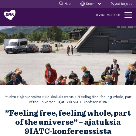
Hae
Suomi
Pyydä tarjous
Siirry
Avaa valikko
sisältöön
Etusivu
>
Ajankohtaista
>
Seikkailukasvatus
>
”Feeling free, feeling whole, part
of the universe” – ajatuksia 9IATC-konferenssista
”Feeling free, feeling whole, part
of the universe” – ajatuksia
9IATC-konferenssista