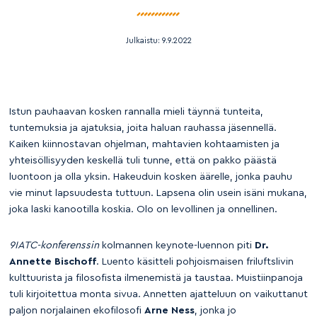
Julkaistu:
9.9.2022
Istun pauhaavan kosken rannalla mieli täynnä tunteita,
tuntemuksia ja ajatuksia, joita haluan rauhassa jäsennellä.
Kaiken kiinnostavan ohjelman, mahtavien kohtaamisten ja
yhteisöllisyyden keskellä tuli tunne, että on pakko päästä
luontoon ja olla yksin. Hakeuduin kosken äärelle, jonka pauhu
vie minut lapsuudesta tuttuun. Lapsena olin usein isäni mukana,
joka laski kanootilla koskia. Olo on levollinen ja onnellinen.
9IATC-konferenssin
kolmannen keynote-luennon piti
Dr.
Annette Bischoff
. Luento käsitteli pohjoismaisen friluftslivin
kulttuurista ja filosofista ilmenemistä ja taustaa. Muistiinpanoja
tuli kirjoitettua monta sivua. Annetten ajatteluun on vaikuttanut
paljon norjalainen ekofilosofi
Arne Ness
, jonka jo