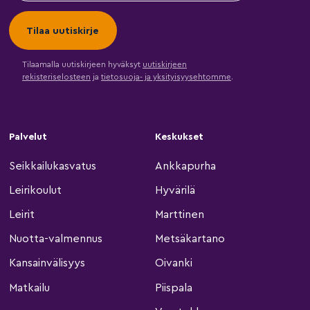
Tilaamalla uutiskirjeen hyväksyt
uutiskirjeen
rekisteriselosteen
ja
tietosuoja- ja yksityisyysehtomme
.
Palvelut
Keskukset
Seikkailukasvatus
Ankkapurha
Leirikoulut
Hyvärilä
Leirit
Marttinen
Nuotta-valmennus
Metsäkartano
Kansainvälisyys
Oivanki
Matkailu
Piispala