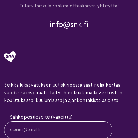
Ei tarvitse olla rohkea ottaakseen yhteyttä!
info@snk.fi
Seikkailukasvatuksen uutiskirjeessä saat neljä kertaa
vuodessa inspiraatiota työhösi kuulemalla verkoston
koulutuksista, kuulumisista ja ajankohtaisista asioista.
Sähköpostiosoite (vaadittu)