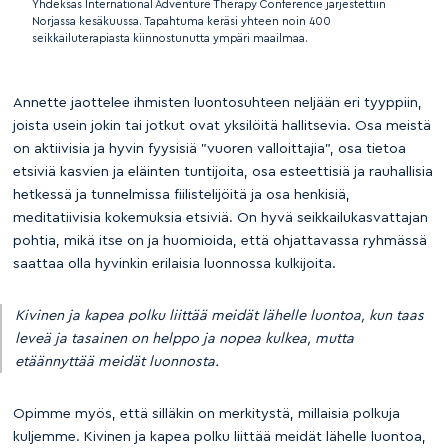
Yhdeksäs International Adventure Therapy Conference järjestettiin
Norjassa kesäkuussa. Tapahtuma keräsi yhteen noin 400
seikkailuterapiasta kiinnostunutta ympäri maailmaa.
Annette jaottelee ihmisten luontosuhteen neljään eri tyyppiin,
joista usein jokin tai jotkut ovat yksilöitä hallitsevia. Osa meistä
on aktiivisia ja hyvin fyysisiä ”vuoren valloittajia”, osa tietoa
etsiviä kasvien ja eläinten tuntijoita, osa esteettisiä ja rauhallisia
hetkessä ja tunnelmissa fiilistelijöitä ja osa henkisiä,
meditatiivisia kokemuksia etsiviä. On hyvä seikkailukasvattajan
pohtia, mikä itse on ja huomioida, että ohjattavassa ryhmässä
saattaa olla hyvinkin erilaisia luonnossa kulkijoita.
Kivinen ja kapea polku liittää meidät lähelle luontoa, kun taas
leveä ja tasainen on helppo ja nopea kulkea, mutta
etäännyttää meidät luonnosta.
Opimme myös, että silläkin on merkitystä, millaisia polkuja
kuljemme. Kivinen ja kapea polku liittää meidät lähelle luontoa,