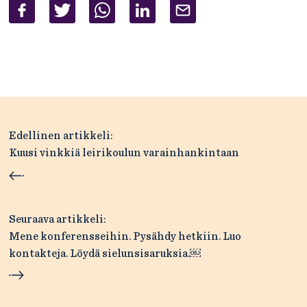
Artikkelien
Edellinen artikkeli:
selaus
Kuusi vinkkiä leirikoulun varainhankintaan
Seuraava artikkeli:
Mene konferensseihin. Pysähdy hetkiin. Luo
kontakteja. Löydä sielunsisaruksia.￼