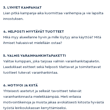
3. LYHYET KAMPANJAT
Liian pitkä kampanja-aika kuormittaa vanhempia ja vie lapsilta
innostuksen.
4. HELPOSTI MYYTÄVÄT TUOTTEET
Mikä myy alueellanne hyvin ja mille löytyy aina käyttöä? Mitä
ihmiset haluaisivat mielellään ostaa?
5. VALMIS VARAINHANKINTAPAKETTI
Valitse kumppani, joka tarjoaa valmiin varainhankitapaketin.
Laadukkaat esitteet sekä helposti tilattavat ja toimitettavat
tuotteet tukevat varainhankintaa.
6. MOTIVOI JA KIITÄ
Yhteisesti asetetut ja selkeät tavoitteet tekevät
varainhankinnasta mielekkäämpää. Mieti erilaisia
motivointikeinoja ja muista jakaa avokätisesti kiitosta hyvästä
työstä leirikoulukassan kerryttämiseksi.