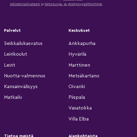
rekisteriselosteen
ja
tietosuoja- ja yksityisyysehtomme
.
Palvelut
Keskukset
Seikkailukasvatus
Ankkapurha
Leirikoulut
Hyvärilä
Leirit
Marttinen
Nuotta-valmennus
Metsäkartano
Kansainvälisyys
Oivanki
Matkailu
Piispala
Vasatokka
Villa Elba
Tietoa meistä
Ajankohtaista