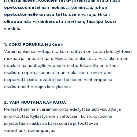
järjestämiseen. Koulujen retki- ja leiritoiminta on osa
opetussuunnitelman mukaista toimintaa, johon
opetustoimelle on osoitettu usein varoja. Mikäli
ulkopuolista varainkeruuta tarvitaan, tässäpä kuusi
vinkkiä.
1. KOKO PORUKKA MUKAAN
Varainhankinnan vetäjän tärkein tehtävä on saada kouluyhteisö
mukaan ja innostumaan. Muista kuitenkin, että varainkeruu on
oppilaille ja huoltajille vapaaehtoista. Jokaisella on oikeus
osallistua opetussuunnitelman mukaiseen toimintaan
riippumatta siitä, ovatko hän tai hänen vanhempansa
osallistuneet varojen keräykseen.
2. VAIN MUUTAMA KAMPANJA
Menestyksellinen varainhankinta edellyttää aktiivisuutta ja
innokkuutta. Kyllästyminen vältetään, kun lukuvuonna
järjestetään vaikkapa kaksi suurta ja tuottavaa
varainhankintakampanjaa.