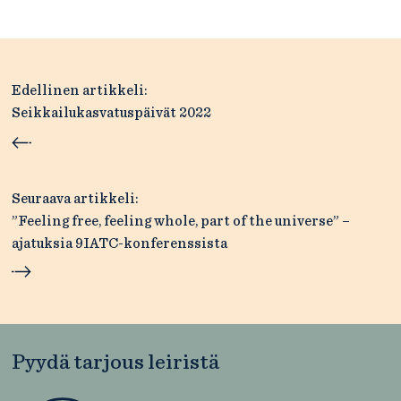
Artikkelien
Edellinen artikkeli:
selaus
Seikkailukasvatuspäivät 2022
Seuraava artikkeli:
”Feeling free, feeling whole, part of the universe” –
ajatuksia 9IATC-konferenssista
Pyydä tarjous leiristä