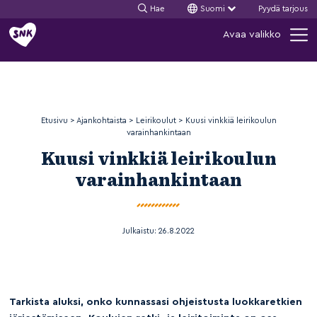
Hae
Suomi
Pyydä tarjous
Siirry
Avaa valikko
sisältöön
Etusivu
>
Ajankohtaista
>
Leirikoulut
>
Kuusi vinkkiä leirikoulun
varainhankintaan
Kuusi vinkkiä leirikoulun
varainhankintaan
Julkaistu:
26.8.2022
Tarkista aluksi, onko kunnassasi ohjeistusta luokkaretkien