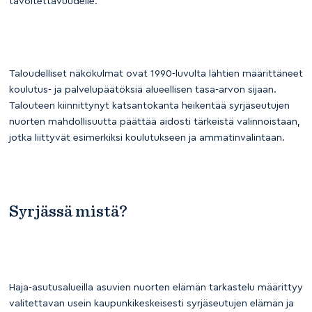
tavoitettavuudelle.
Taloudelliset näkökulmat ovat 1990-luvulta lähtien määrittäneet
koulutus- ja palvelupäätöksiä alueellisen tasa-arvon sijaan.
Talouteen kiinnittynyt katsantokanta heikentää syrjäseutujen
nuorten mahdollisuutta päättää aidosti tärkeistä valinnoistaan,
jotka liittyvät esimerkiksi koulutukseen ja ammatinvalintaan.
Syrjässä mistä?
Haja-asutusalueilla asuvien nuorten elämän tarkastelu määrittyy
valitettavan usein kaupunkikeskeisesti syrjäseutujen elämän ja