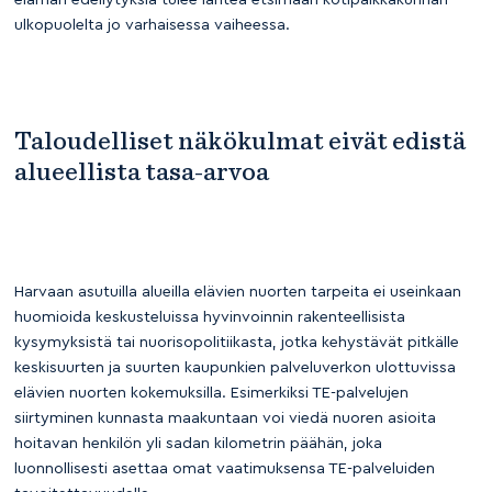
ulkopuolelta jo varhaisessa vaiheessa.
Taloudelliset näkökulmat eivät edistä
alueellista tasa-arvoa
Harvaan asutuilla alueilla elävien nuorten tarpeita ei useinkaan
huomioida keskusteluissa hyvinvoinnin rakenteellisista
kysymyksistä tai nuorisopolitiikasta, jotka kehystävät pitkälle
keskisuurten ja suurten kaupunkien palveluverkon ulottuvissa
elävien nuorten kokemuksilla. Esimerkiksi TE-palvelujen
siirtyminen kunnasta maakuntaan voi viedä nuoren asioita
hoitavan henkilön yli sadan kilometrin päähän, joka
luonnollisesti asettaa omat vaatimuksensa TE-palveluiden