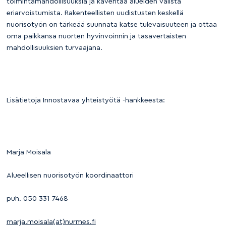
toimintamahdollisuuksia ja kaventaa alueiden välistä
eriarvoistumista. Rakenteellisten uudistusten keskellä
nuorisotyön on tärkeää suunnata katse tulevaisuuteen ja ottaa
oma paikkansa nuorten hyvinvoinnin ja tasavertaisten
mahdollisuuksien turvaajana.
Lisätietoja Innostavaa yhteistyötä -hankkeesta:
Marja Moisala
Alueellisen nuorisotyön koordinaattori
puh. 050 331 7468
marja.moisala(at)nurmes.fi