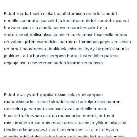
Pitkät matkat sekä niukat osallistumisen mahdollisuudet,
nuorille suunnatut palvelut ja koulutusmahdollisuudet rajaavat
harvaan asutuilla alueilla asuvien nuorten valinta- ja
vaikutusmahdollisuuksia ja unelmia. Haja-asutusalueilla nuoria
on vähän, joten esimerkiksi harrastustoiminnan järjestämisessä
on omat haasteensa. Joukkuelajeihin ei löydy tarpeeksi suurta
joukkuetta tai harvinaisempien harrastusten lähin pätevä
ohjaaja asuu useamman sadan kilometrin päässä.
Pitkät etäisyydet oppilaitoksiin sekä vanhempien
mahdollisuudet tukea taloudellisesti tai kuljetuksin nuoren
opiskelua ja harrastuksia asettavat perheille monia
haasteita. Harvaan asutun maaseudun nuoret joutuvat
miettimään kotoa pois muuttamista usein jo yläkouluikäisinä.
Heidän arkeaan sävyttävät kokemukset siitä, että hyvän
elämän edellytyksiä tulee lähteä etsimään kotipaikkakunnan