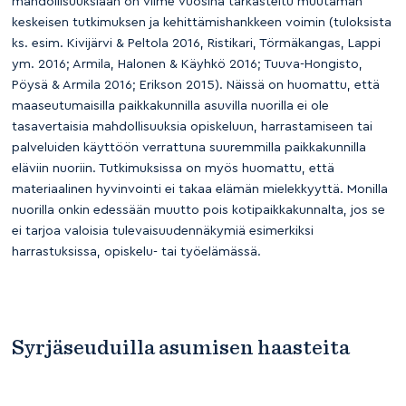
mahdollisuuksiaan on viime vuosina tarkasteltu muutaman
keskeisen tutkimuksen ja kehittämishankkeen voimin (tuloksista
ks. esim. Kivijärvi & Peltola 2016, Ristikari, Törmäkangas, Lappi
ym. 2016; Armila, Halonen & Käyhkö 2016; Tuuva-Hongisto,
Pöysä & Armila 2016; Erikson 2015). Näissä on huomattu, että
maaseutumaisilla paikkakunnilla asuvilla nuorilla ei ole
tasavertaisia mahdollisuuksia opiskeluun, harrastamiseen tai
palveluiden käyttöön verrattuna suuremmilla paikkakunnilla
eläviin nuoriin. Tutkimuksissa on myös huomattu, että
materiaalinen hyvinvointi ei takaa elämän mielekkyyttä. Monilla
nuorilla onkin edessään muutto pois kotipaikkakunnalta, jos se
ei tarjoa valoisia tulevaisuudennäkymiä esimerkiksi
harrastuksissa, opiskelu- tai työelämässä.
Syrjäseuduilla asumisen haasteita