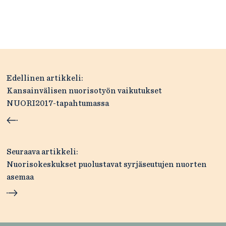
Artikkelien
Edellinen artikkeli:
selaus
Kansainvälisen nuorisotyön vaikutukset
NUORI2017-tapahtumassa
Seuraava artikkeli:
Nuorisokeskukset puolustavat syrjäseutujen nuorten
asemaa