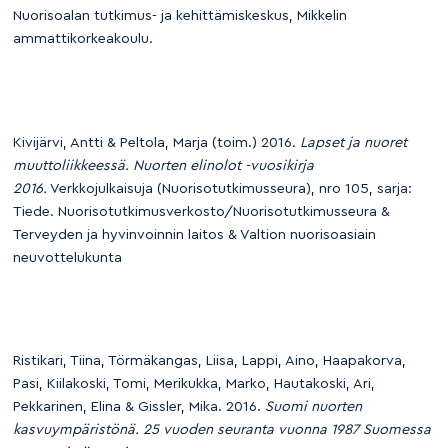
Nuorisoalan tutkimus- ja kehittämiskeskus, Mikkelin
ammattikorkeakoulu.
Kivijärvi, Antti & Peltola, Marja (toim.) 2016.
Lapset ja nuoret
muuttoliikkeessä. Nuorten elinolot -vuosikirja
2016.
Verkkojulkaisuja (Nuorisotutkimusseura), nro 105, sarja:
Tiede. Nuorisotutkimusverkosto/Nuorisotutkimusseura &
Terveyden ja hyvinvoinnin laitos & Valtion nuorisoasiain
neuvottelukunta
Ristikari, Tiina, Törmäkangas, Liisa, Lappi, Aino, Haapakorva,
Pasi, Kiilakoski, Tomi, Merikukka, Marko, Hautakoski, Ari,
Pekkarinen, Elina & Gissler, Mika. 2016.
Suomi nuorten
kasvuympäristönä. 25 vuoden seuranta vuonna 1987 Suomessa