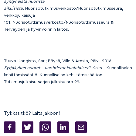
syntyneistä nuorista
aikuisista.
Nuorisotutkimusverkosto/Nuorisotutkimusseura,
verkkojulkaisuja
101. Nuorisotutkimusverkosto/Nuorisotutkimusseura &
Terveyden ja hyvinvoinnin laitos.
Tuuva-Hongisto, Sari; Pöysä, Ville & Armila, Päivi. 2016.
Syrjäkylien nuoret – unohdetut kuntalaiset?
Kaks – Kunnallisalan
kehittämissäätiö. Kunnallisalan kehittämissäätiön
Tutkimusjulkaisu-sarjan julkaisu nro 99.
Tykkäsitkö? Laita jakoon!