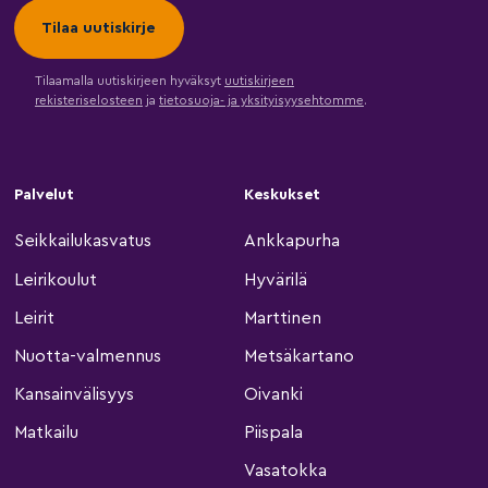
Tilaamalla uutiskirjeen hyväksyt
uutiskirjeen
rekisteriselosteen
ja
tietosuoja- ja yksityisyysehtomme
.
Palvelut
Keskukset
Seikkailukasvatus
Ankkapurha
Leirikoulut
Hyvärilä
Leirit
Marttinen
Nuotta-valmennus
Metsäkartano
Kansainvälisyys
Oivanki
Matkailu
Piispala
Vasatokka