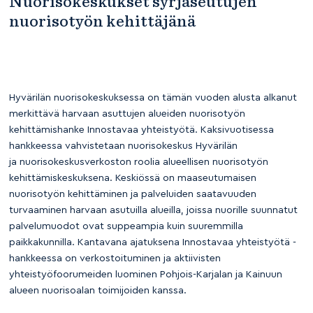
Nuorisokeskukset syrjäseutujen
nuorisotyön kehittäjänä
Hyvärilän nuorisokeskuksessa on tämän vuoden alusta alkanut
merkittävä harvaan asuttujen alueiden nuorisotyön
kehittämishanke Innostavaa yhteistyötä. Kaksivuotisessa
hankkeessa vahvistetaan nuorisokeskus Hyvärilän
ja nuorisokeskusverkoston roolia alueellisen nuorisotyön
kehittämiskeskuksena. Keskiössä on maaseutumaisen
nuorisotyön kehittäminen ja palveluiden saatavuuden
turvaaminen harvaan asutuilla alueilla, joissa nuorille suunnatut
palvelumuodot ovat suppeampia kuin suuremmilla
paikkakunnilla. Kantavana ajatuksena Innostavaa yhteistyötä -
hankkeessa on verkostoituminen ja aktiivisten
yhteistyöfoorumeiden luominen Pohjois-Karjalan ja Kainuun
alueen nuorisoalan toimijoiden kanssa.