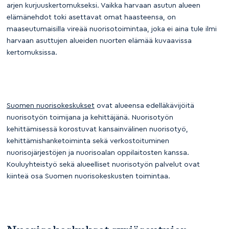
arjen kurjuuskertomukseksi. Vaikka harvaan asutun alueen
elämänehdot toki asettavat omat haasteensa, on
maaseutumaisilla vireää nuorisotoimintaa, joka ei aina tule ilmi
harvaan asuttujen alueiden nuorten elämää kuvaavissa
kertomuksissa.
Suomen nuorisokeskukset
ovat alueensa edelläkävijöitä
nuorisotyön toimijana ja kehittäjänä. Nuorisotyön
kehittämisessä korostuvat kansainvälinen nuorisotyö,
kehittämishanketoiminta sekä verkostoituminen
nuorisojärjestöjen ja nuorisoalan oppilaitosten kanssa.
Kouluyhteistyö sekä alueelliset nuorisotyön palvelut ovat
kiinteä osa Suomen nuorisokeskusten toimintaa.