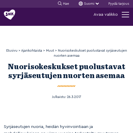
Hae
Suomi
Pyydä tarjous
Siirry
Avaa valikko
sisältöön
Etusivu
>
Ajankohtaista
>
Muut
>
Nuorisokeskukset puolustavat syrjäseutujen
nuorten asemaa
Nuorisokeskukset puolustavat
syrjäseutujen nuorten asemaa
Julkaistu:
26.3.2017
Syrjäseutujen nuoria, heidän hyvinvointiaan ja