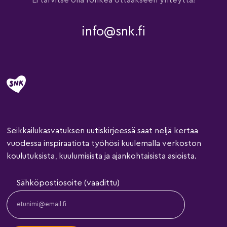
Ei tarvitse olla rohkea ottaakseen yhteyttä!
info@snk.fi
Seikkailukasvatuksen uutiskirjeessä saat neljä kertaa
vuodessa inspiraatiota työhösi kuulemalla verkoston
koulutuksista, kuulumisista ja ajankohtaisista asioista.
Sähköpostiosoite (vaadittu)