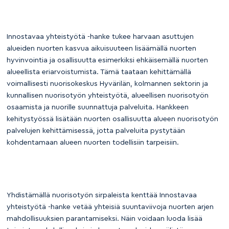
Innostavaa yhteistyötä -hanke tukee harvaan asuttujen
alueiden nuorten kasvua aikuisuuteen lisäämällä nuorten
hyvinvointia ja osallisuutta esimerkiksi ehkäisemällä nuorten
alueellista eriarvoistumista. Tämä taataan kehittämällä
voimallisesti nuorisokeskus Hyvärilän, kolmannen sektorin ja
kunnallisen nuorisotyön yhteistyötä, alueellisen nuorisotyön
osaamista ja nuorille suunnattuja palveluita. Hankkeen
kehitystyössä lisätään nuorten osallisuutta alueen nuorisotyön
palvelujen kehittämisessä, jotta palveluita pystytään
kohdentamaan alueen nuorten todellisiin tarpeisiin.
Yhdistämällä nuorisotyön sirpaleista kenttää Innostavaa
yhteistyötä -hanke vetää yhteisiä suuntaviivoja nuorten arjen
mahdollisuuksien parantamiseksi. Näin voidaan luoda lisää