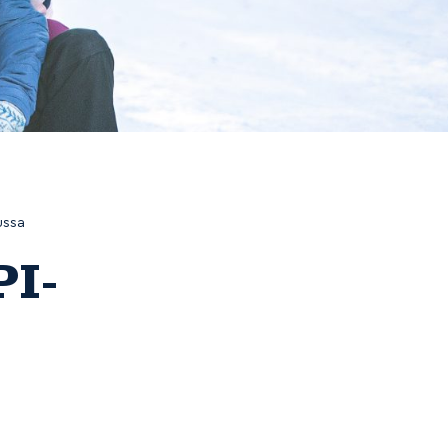
ussa
PI-