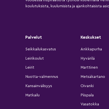
vuodessa inspiraatiota työhösi kuulemalla ver
koulutuksista, kuulumisista ja ajankohtaisista asio
Palvelut
Keskukset
Seikkailukasvatus
Ankkapurha
Leirikoulut
Hyvärilä
Leirit
Marttinen
Nuotta-valmennus
Metsäkartano
Kansainvälisyys
Oivanki
Matkailu
Piispala
Vasatokka