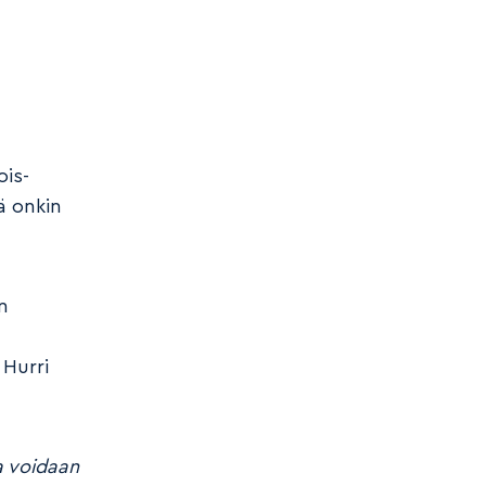
ois-
ä onkin
n
 Hurri
la voidaan