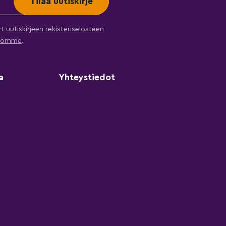
yt
uutiskirjeen rekisteriselosteen
ehtomme
.
a
Yhteystiedot