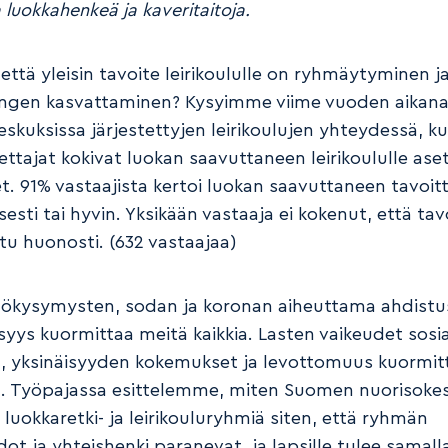
 luokkahenkeä ja kaveritaitoja.
 että yleisin tavoite leirikoululle on ryhmäytyminen j
engen kasvattaminen? Kysyimme viime vuoden aikan
eskuksissa järjestettyjen leirikoulujen yhteydessä, k
ettajat kokivat luokan saavuttaneen leirikoululle ase
et. 91% vastaajista kertoi luokan saavuttaneen tavoit
esti tai hyvin. Yksikään vastaaja ei kokenut, että tavo
tu huonosti. (632 vastaajaa)
ökysymysten, sodan ja koronan aiheuttama ahdistus
syys kuormittaa meitä kaikkia. Lasten vaikeudet sosia
a, yksinäisyyden kokemukset ja levottomuus kuormit
a. Työpajassa esittelemme, miten Suomen nuorisoke
luokkaretki- ja leirikouluryhmiä siten, että ryhmän
dot ja yhteishenki paranevat, ja lapsille tulee samall