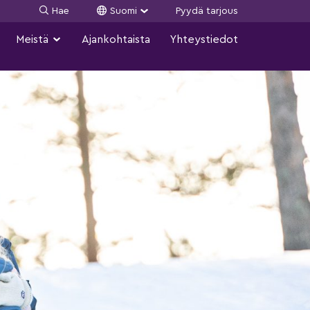
Hae
Suomi
Pyydä tarjous
Meistä
Ajankohtaista
Yhteystiedot