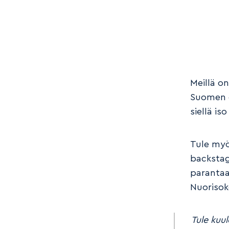
Meillä on
Suomen op
siellä i
Tule myö
backstage
parantaa 
Nuorisok
Tule kuul