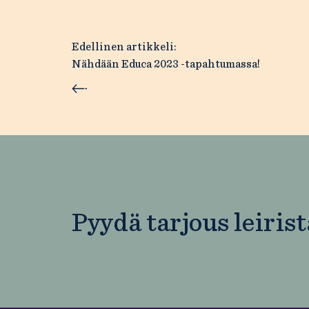
Artikkelien
Edellinen artikkeli:
Nähdään Educa 2023 -tapahtumassa!
selaus
Pyydä tarjous leirist