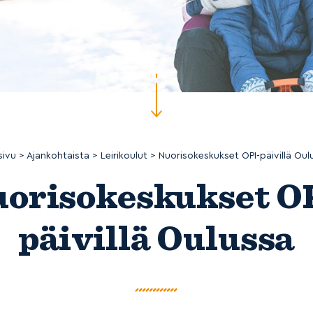
sivu
>
Ajankohtaista
>
Leirikoulut
>
Nuorisokeskukset OPI-päivillä Oul
orisokeskukset O
päivillä Oulussa