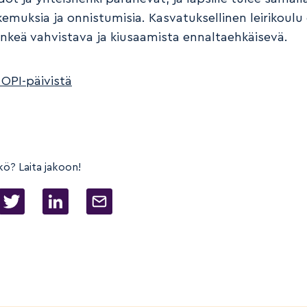
kemuksia ja onnistumisia. Kasvatuksellinen leirikoulu
keä vahvistava ja kiusaamista ennaltaehkäisevä.
 OPI-päivistä
kö? Laita jakoon!