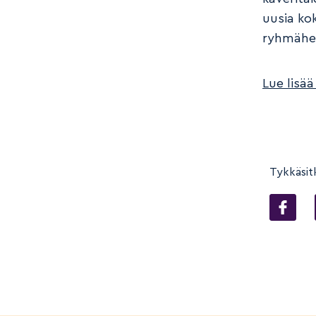
uusia ko
ryhmähen
Lue lisää
Tykkäsit