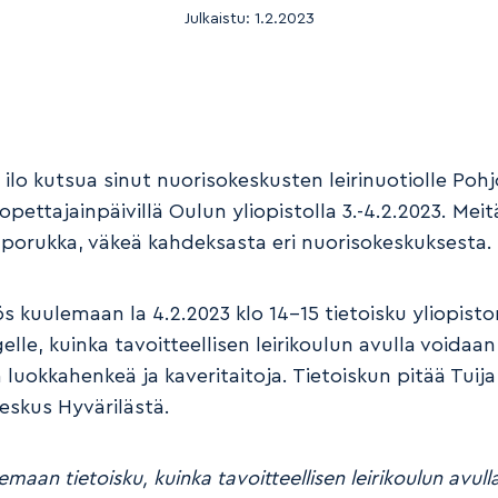
Julkaistu:
1.2.2023
 ilo kutsua sinut nuorisokeskusten leirinuotiolle Pohj
ettajainpäivillä Oulun yliopistolla 3.-4.2.2023. Meit
so porukka, väkeä kahdeksasta eri nuorisokeskuksesta.
s kuulemaan la 4.2.2023 klo 14-15 tietoisku yliopisto
lle, kuinka tavoitteellisen leirikoulun avulla voidaan
luokkahenkeä ja kaveritaitoja. Tietoiskun pitää Tuija
eskus Hyvärilästä.
emaan tietoisku, kuinka tavoitteellisen leirikoulun avul