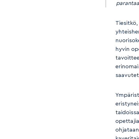
parantaa
Tiesitkö,
yhteish
nuorisok
hyvin op
tavoitte
erinomais
saavutet
Ympärist
eristynei
taidoiss
opettaji
ohjataan 
kaveritai