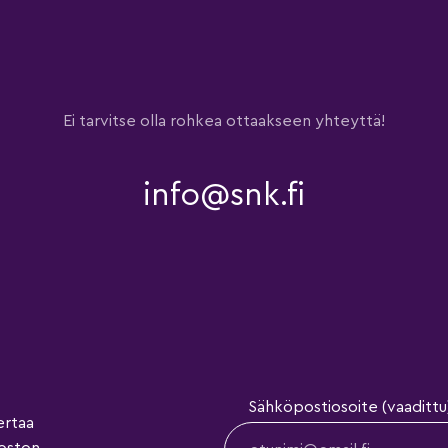
Ei tarvitse olla rohkea ottaakseen yhteyttä!
info@snk.fi
Sähköpostiosoite (vaadittu
ertaa