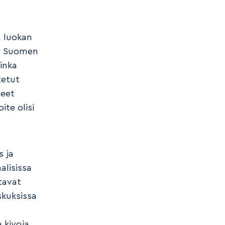
a luokan
a Suomen
uinka
tetut
teet
ite olisi
 ja
alisissa
tavat
skuksissa
a kivoja