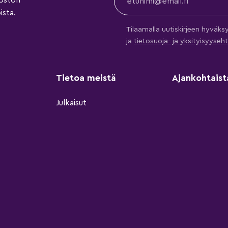
koston
ista.
Tilaamalla uutiskirjeen hyväks
ja
tietosuoja- ja yksityisyys
Tietoa meistä
Ajankohtaist
Julkaisut