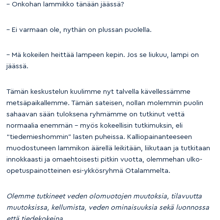
– Onkohan lammikko tänään jäässä?
– Ei varmaan ole, nythän on plussan puolella.
– Mä kokeilen heittää lampeen kepin. Jos se liukuu, lampi on
jäässä.
Tämän keskustelun kuulimme nyt talvella kävellessämme
metsäpaikallemme. Tämän sateisen, nollan molemmin puolin
sahaavan sään tuloksena ryhmämme on tutkinut vettä
normaalia enemmän – myös kokeellisin tutkimuksin, eli
“tiedemieshommin” lasten puheissa. Kalliopainanteeseen
muodostuneen lammikon äärellä leikitään, liikutaan ja tutkitaan
innokkaasti ja omaehtoisesti pitkin vuotta, olemmehan ulko-
opetuspainotteinen esi-ykkösryhmä Otalammelta.
Olemme tutkineet veden olomuotojen muutoksia, tilavuutta
muutoksissa, kellumista, veden ominaisuuksia sekä luonnossa
että tiedekokeina.