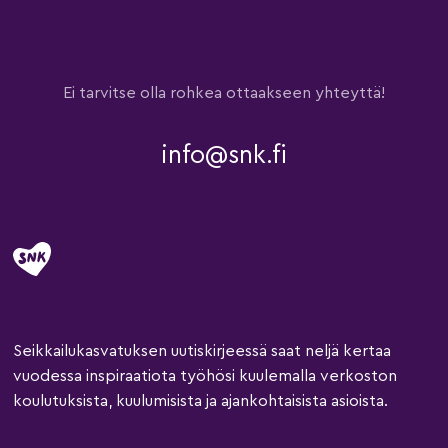
Ei tarvitse olla rohkea ottaakseen yhteyttä!
info@snk.fi
Seikkailukasvatuksen uutiskirjeessä saat neljä kertaa
vuodessa inspiraatiota työhösi kuulemalla verkoston
koulutuksista, kuulumisista ja ajankohtaisista asioista.