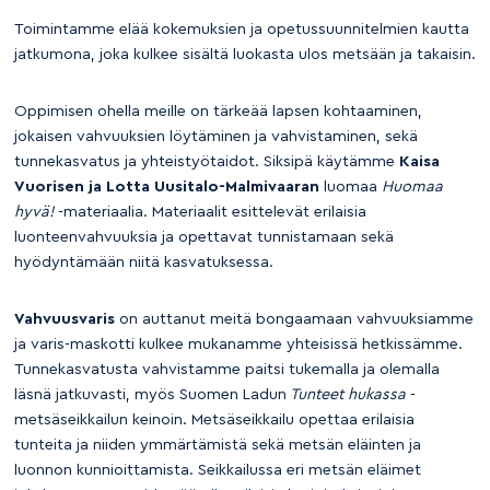
Toimintamme elää kokemuksien ja opetussuunnitelmien kautta
jatkumona, joka kulkee sisältä luokasta ulos metsään ja takaisin.
Oppimisen ohella meille on tärkeää lapsen kohtaaminen,
jokaisen vahvuuksien löytäminen ja vahvistaminen, sekä
tunnekasvatus ja yhteistyötaidot. Siksipä käytämme
Kaisa
Vuorisen ja Lotta Uusitalo-Malmivaaran
luomaa
Huomaa
hyvä!
-materiaalia. Materiaalit esittelevät erilaisia
luonteenvahvuuksia ja opettavat tunnistamaan sekä
hyödyntämään niitä kasvatuksessa.
Vahvuusvaris
on auttanut meitä bongaamaan vahvuuksiamme
ja varis-maskotti kulkee mukanamme yhteisissä hetkissämme.
Tunnekasvatusta vahvistamme paitsi tukemalla ja olemalla
läsnä jatkuvasti, myös Suomen Ladun
Tunteet hukassa
-
metsäseikkailun keinoin. Metsäseikkailu opettaa erilaisia
tunteita ja niiden ymmärtämistä sekä metsän eläinten ja
luonnon kunnioittamista. Seikkailussa eri metsän eläimet