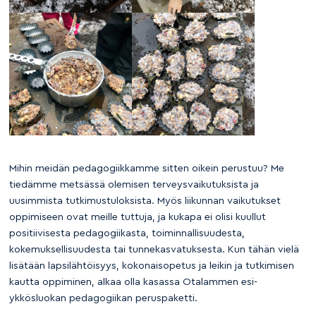
Mihin meidän pedagogiikkamme sitten oikein perustuu? Me
tiedämme metsässä olemisen terveysvaikutuksista ja
uusimmista tutkimustuloksista. Myös liikunnan vaikutukset
oppimiseen ovat meille tuttuja, ja kukapa ei olisi kuullut
positiivisesta pedagogiikasta, toiminnallisuudesta,
kokemuksellisuudesta tai tunnekasvatuksesta. Kun tähän vielä
lisätään lapsilähtöisyys, kokonaisopetus ja leikin ja tutkimisen
kautta oppiminen, alkaa olla kasassa Otalammen esi-
ykkösluokan pedagogiikan peruspaketti.