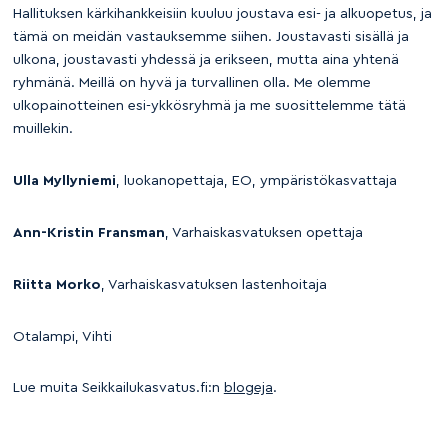
Hallituksen kärkihankkeisiin kuuluu joustava esi- ja alkuopetus, ja
tämä on meidän vastauksemme siihen. Joustavasti sisällä ja
ulkona, joustavasti yhdessä ja erikseen, mutta aina yhtenä
ryhmänä. Meillä on hyvä ja turvallinen olla. Me olemme
ulkopainotteinen esi-ykkösryhmä ja me suosittelemme tätä
muillekin.
Ulla Myllyniemi
, luokanopettaja, EO, ympäristökasvattaja
Ann-Kristin Fransman
, Varhaiskasvatuksen opettaja
Riitta Morko
, Varhaiskasvatuksen lastenhoitaja
Otalampi, Vihti
Lue muita Seikkailukasvatus.fi:n
blogeja
.