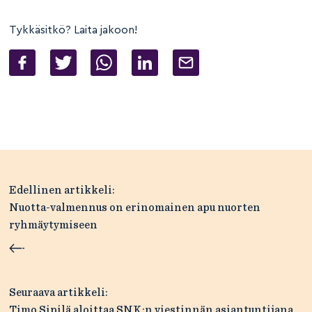
Tykkäsitkö? Laita jakoon!
Artikkelien
Edellinen artikkeli:
selaus
Nuotta-valmennus on erinomainen apu nuorten
ryhmäytymiseen
Seuraava artikkeli:
Timo Sipilä aloittaa SNK:n viestinnän asiantuntijana