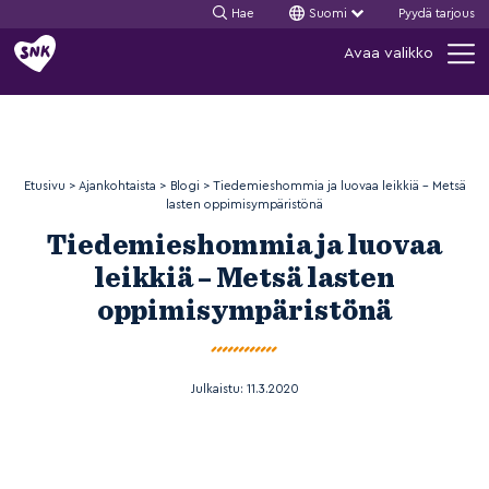
Hae
Suomi
Pyydä tarjous
Siirry
Avaa valikko
sisältöön
Etusivu
>
Ajankohtaista
>
Blogi
>
Tiedemieshommia ja luovaa leikkiä – Metsä
lasten oppimisympäristönä
Tiedemieshommia ja luovaa
leikkiä – Metsä lasten
oppimisympäristönä
Julkaistu:
11.3.2020