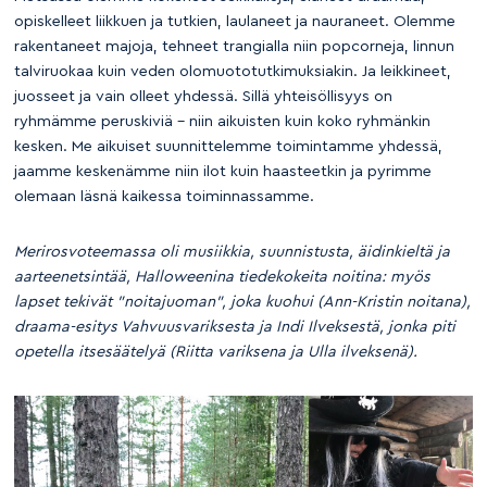
opiskelleet liikkuen ja tutkien, laulaneet ja nauraneet. Olemme
rakentaneet majoja, tehneet trangialla niin popcorneja, linnun
talviruokaa kuin veden olomuototutkimuksiakin. Ja leikkineet,
juosseet ja vain olleet yhdessä. Sillä yhteisöllisyys on
ryhmämme peruskiviä – niin aikuisten kuin koko ryhmänkin
kesken. Me aikuiset suunnittelemme toimintamme yhdessä,
jaamme keskenämme niin ilot kuin haasteetkin ja pyrimme
olemaan läsnä kaikessa toiminnassamme.
Merirosvoteemassa oli musiikkia, suunnistusta, äidinkieltä ja
aarteenetsintää, Halloweenina tiedekokeita noitina: myös
lapset tekivät ”noitajuoman”, joka kuohui (Ann-Kristin noitana),
draama-esitys Vahvuusvariksesta ja Indi Ilveksestä, jonka piti
opetella itsesäätelyä (Riitta variksena ja Ulla ilveksenä).