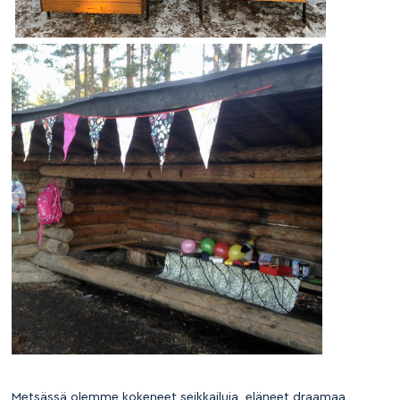
Metsässä olemme kokeneet seikkailuja, eläneet draamaa,