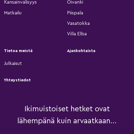
Kansainvälisyys
Oivanki
Matkailu
Piispala
Vasatokka
Villa Elba
Tietoa meistä
Ajankohtaista
Julkaisut
Yhteystiedot
Ikimuistoiset hetket ovat
lähempänä kuin arvaatkaan...