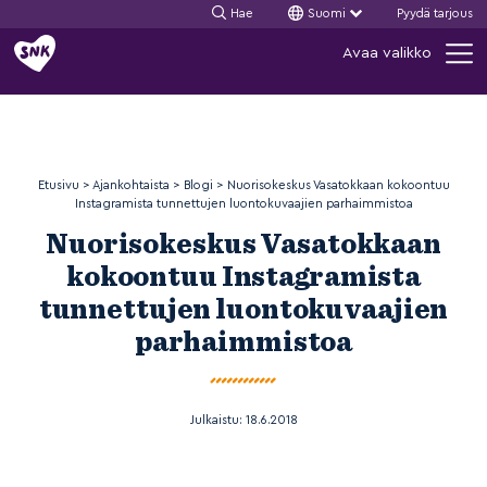
Hae
Suomi
Pyydä tarjous
Siirry
Avaa valikko
sisältöön
Etusivu
>
Ajankohtaista
>
Blogi
>
Nuorisokeskus Vasatokkaan kokoontuu
Instagramista tunnettujen luontokuvaajien parhaimmistoa
Nuorisokeskus Vasatokkaan
kokoontuu Instagramista
tunnettujen luontokuvaajien
parhaimmistoa
Julkaistu:
18.6.2018