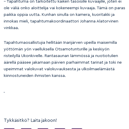
– Tapahtuma on tarkoitettu kaiken tasoisille kuvaajille, joten ei
ole väliä onko aloittelija vai kokeneempi kuvaaja. Tämä on paras
paikka oppia uutta. Kunhan sinulla on kamera, kuoritakki ja
innokas mieli, tapahtumakoordinaattori Johanna Alatorvinen
vinkkaa.
Tapahtumaosallistujia hellitään Inarijärven upeilla maisemilla
yöttömän yön vaelluksella Otsamotunturille ja keskiyön
risteilyllä Ukonkivelle. Rantasaunan lämmössä ja nuotiotulien
äärellä pääsee jakamaan päivien parhaimmat tarinat ja toki ne
upeimmat valokuvat valokuvauksesta ja ulkoilmaelämästä
kiinnostuneiden ihmisten kanssa.
Tykkäsitkö? Laita jakoon!