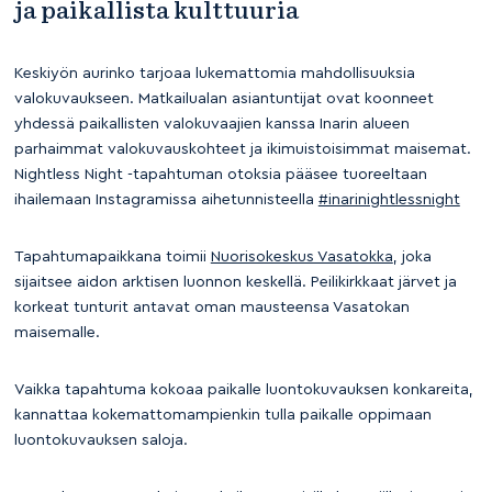
ja paikallista kulttuuria
Keskiyön aurinko tarjoaa lukemattomia mahdollisuuksia
valokuvaukseen. Matkailualan asiantuntijat ovat koonneet
yhdessä paikallisten valokuvaajien kanssa Inarin alueen
parhaimmat valokuvauskohteet ja ikimuistoisimmat maisemat.
Nightless Night -tapahtuman otoksia pääsee tuoreeltaan
ihailemaan Instagramissa aihetunnisteella
#inarinightlessnight
Tapahtumapaikkana toimii
Nuorisokeskus Vasatokka
, joka
sijaitsee aidon arktisen luonnon keskellä. Peilikirkkaat järvet ja
korkeat tunturit antavat oman mausteensa Vasatokan
maisemalle.
Vaikka tapahtuma kokoaa paikalle luontokuvauksen konkareita,
kannattaa kokemattomampienkin tulla paikalle oppimaan
luontokuvauksen saloja.