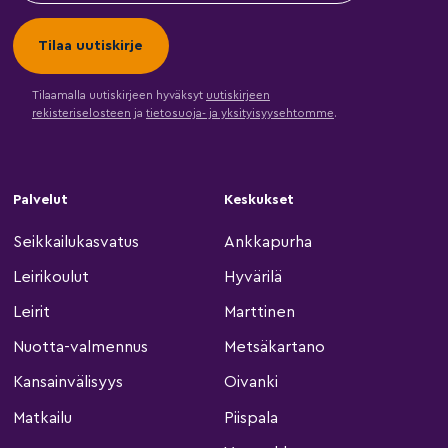
Tilaamalla uutiskirjeen hyväksyt
uutiskirjeen
rekisteriselosteen
ja
tietosuoja- ja yksityisyysehtomme
.
Palvelut
Keskukset
Seikkailukasvatus
Ankkapurha
Leirikoulut
Hyvärilä
Leirit
Marttinen
Nuotta-valmennus
Metsäkartano
Kansainvälisyys
Oivanki
Matkailu
Piispala