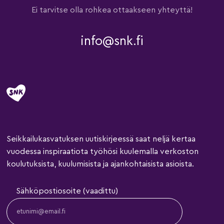
Ei tarvitse olla rohkea ottaakseen yhteyttä!
info@snk.fi
Seikkailukasvatuksen uutiskirjeessä saat neljä kertaa
vuodessa inspiraatiota työhösi kuulemalla verkoston
koulutuksista, kuulumisista ja ajankohtaisista asioista.
Sähköpostiosoite (vaadittu)